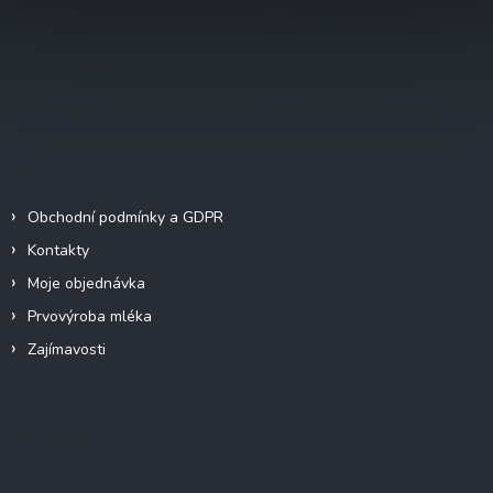
á
p
a
Facebook
t
í
Informace pro vás
Obchodní podmínky a GDPR
Kontakty
Moje objednávka
Prvovýroba mléka
Zajímavosti
Instagram