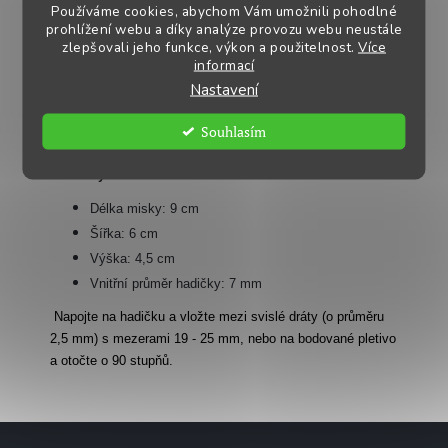
Jak funguje:
Používáme cookies, abychom Vám umožnili pohodlné
prohlížení webu a díky analýze provozu webu neustále
přívod vody uzavře váha vody v misce
zlepšovali jeho funkce, výkon a použitelnost.
Více
informací
voda se spustí samospádem přes hadičku
Nastavení
miska vahou zamáčkne pružinku
dosedne na silikonové těsnění, tím zastaví přívod
Souhlasím
vody
Rozměry:
Délka misky: 9 cm
Šířka: 6 cm
Výška: 4,5 cm
Vnitřní průměr hadičky: 7 mm
Napojte na hadičku a vložte mezi svislé dráty (o průměru
2,5 mm) s mezerami 19 - 25 mm, nebo na bodované pletivo
a otočte o 90 stupňů.
Z