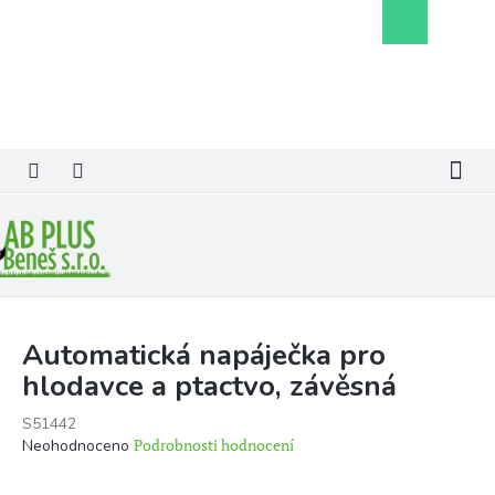
Přejít
Nákupní
na
košík
obsah
Automatická napáječka pro
hlodavce a ptactvo, závěsná
S51442
Průměrné
Podrobnosti hodnocení
Neohodnoceno
hodnocení
produktu