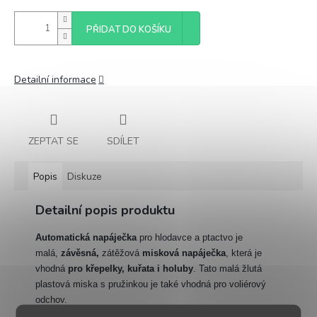
PŘIDAT DO KOŠÍKU
Detailní informace
ZEPTAT SE
SDÍLET
Popis
Diskuze
Detailní popis produktu
Automatická napáječka
pro hlodavce a ptactvo je
malá,
závěsná,
zátěžová
misková napáječka
, která je
vhodná
pro křepelky, kuřata i holuby
. Tato malá žlutá
plastová miska s pružinkou je také vhodná pro voliérový
odchov.