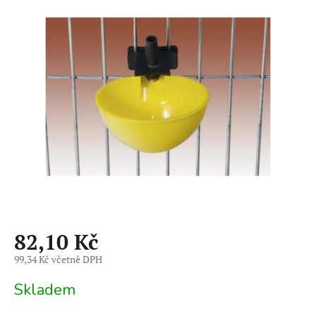
je
0,0
z
5
hvězdiček.
82,10 Kč
99,34 Kč včetně DPH
Měrná
Skladem
cena: