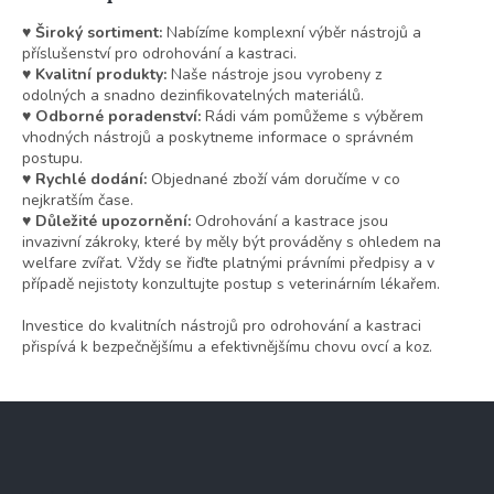
♥ Široký sortiment:
Nabízíme komplexní výběr nástrojů a
příslušenství pro odrohování a kastraci.
♥ Kvalitní produkty:
Naše nástroje jsou vyrobeny z
odolných a snadno dezinfikovatelných materiálů.
♥ Odborné poradenství:
Rádi vám pomůžeme s výběrem
vhodných nástrojů a poskytneme informace o správném
postupu.
♥ Rychlé dodání:
Objednané zboží vám doručíme v co
nejkratším čase.
♥ Důležité upozornění:
Odrohování a kastrace jsou
invazivní zákroky, které by měly být prováděny s ohledem na
welfare zvířat. Vždy se řiďte platnými právními předpisy a v
případě nejistoty konzultujte postup s veterinárním lékařem.
Investice do kvalitních nástrojů pro odrohování a kastraci
přispívá k bezpečnějšímu a efektivnějšímu chovu ovcí a koz.
Z
á
p
a