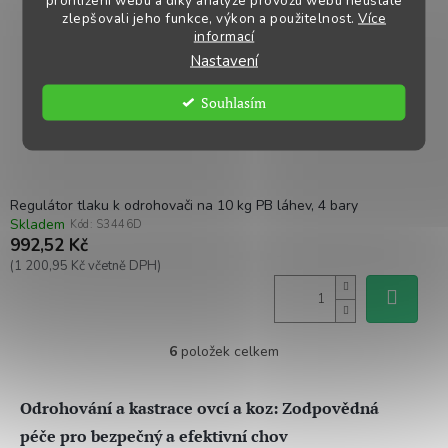
prohlížení webu a díky analýze provozu webu neustále
zlepšovali jeho funkce, výkon a použitelnost.
Více
informací
Nastavení
Souhlasím
Regulátor tlaku k odrohovači na 10 kg PB láhev, 4 bary
Skladem
Kód:
S3446D
992,52 Kč
(1 200,95 Kč včetně DPH)
6
položek celkem
O
v
l
Odrohování a kastrace ovcí a koz: Zodpovědná
á
d
péče pro bezpečný a efektivní chov