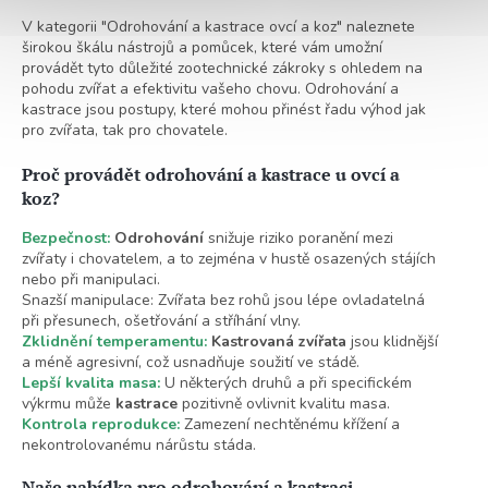
a
c
V kategorii "Odrohování a kastrace ovcí a koz" naleznete
í
širokou škálu nástrojů a pomůcek, které vám umožní
p
provádět tyto důležité zootechnické zákroky s ohledem na
r
pohodu zvířat a efektivitu vašeho chovu. Odrohování a
v
kastrace jsou postupy, které mohou přinést řadu výhod jak
k
pro zvířata, tak pro chovatele.
y
v
Proč provádět odrohování a kastrace u ovcí a
ý
koz?
p
i
Bezpečnost:
Odrohování
snižuje riziko poranění mezi
s
zvířaty i chovatelem, a to zejména v hustě osazených stájích
u
nebo při manipulaci.
Snazší manipulace: Zvířata bez rohů jsou lépe ovladatelná
při přesunech, ošetřování a stříhání vlny.
Zklidnění temperamentu:
Kastrovaná zvířata
jsou klidnější
a méně agresivní, což usnadňuje soužití ve stádě.
Lepší kvalita masa:
U některých druhů a při specifickém
výkrmu může
kastrace
pozitivně ovlivnit kvalitu masa.
Kontrola reprodukce:
Zamezení nechtěnému křížení a
nekontrolovanému nárůstu stáda.
Naše nabídka pro odrohování a kastraci