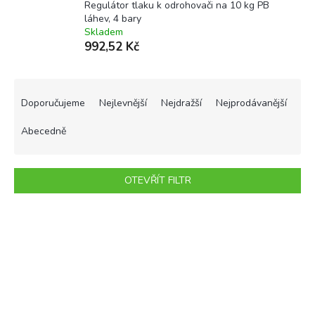
Regulátor tlaku k odrohovači na 10 kg PB
láhev, 4 bary
Skladem
992,52 Kč
Ř
a
Doporučujeme
Nejlevnější
Nejdražší
Nejprodávanější
z
e
Abecedně
n
í
p
OTEVŘÍT FILTR
r
o
V
d
ý
u
p
k
i
t
s
ů
p
r