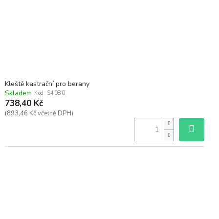
o
d
u
k
t
ů
Kleště kastrační pro berany
Skladem
Kód:
S4080
738,40 Kč
(893,46 Kč včetně DPH)