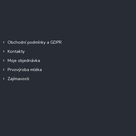
Facebook
t
í
Informace pro vás
Obchodní podmínky a GDPR
Kontakty
Moje objednávka
Prvovýroba mléka
Zajímavosti
Instagram