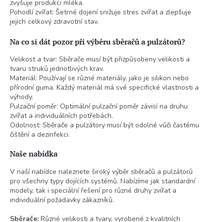
zvyšuje produkci mléka.
Pohodlí zvířat: Šetrné dojení snižuje stres zvířat a zlepšuje
jejich celkový zdravotní stav.
Na co si dát pozor při výběru sběračů a pulzátorů?
Velikost a tvar: Sběrače musí být přizpůsobeny velikosti a
tvaru struků jednotlivých krav.
Materiál: Používají se různé materiály, jako je silikon nebo
přírodní guma. Každý materiál má své specifické vlastnosti a
výhody.
Pulzační poměr: Optimální pulzační poměr závisí na druhu
zvířat a individuálních potřebách.
Odolnost: Sběrače a pulzátory musí být odolné vůči častému
čištění a dezinfekci.
Naše nabídka
V naší nabídce naleznete široký výběr sběračů a pulzátorů
pro všechny typy dojících systémů. Nabízíme jak standardní
modely, tak i speciální řešení pro různé druhy zvířat a
individuální požadavky zákazníků.
Sběrače:
Různé velikosti a tvary, vyrobené z kvalitních