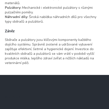
materiálů.
Pulzátory:
Mechanické i elektronické pulzátory s různými
pulzačními poměry.
Náhradní díly:
Široká nabídka náhradních dílů pro všechny
typy sběračů a pulzátorů.
Závěr
Sběrače a pulzátory jsou klíčovými komponenty každého
dojícího systému. Správně zvolené a udržované vybavení
zajišťuje efektivní, šetrné a hygienické dojení. Investice do
kvalitních sběračů a pulzátorů se vám vrátí v podobě vyšší
produkce mléka, lepšího zdraví zvířat a nižších nákladů na
veterinární péči.
Z
á
p
a
Facebook
t
í