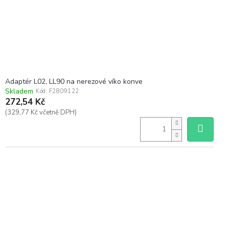
d
u
k
t
ů
Adaptér L02, LL90 na nerezové víko konve
Skladem
Kód:
F2809122
272,54 Kč
(329,77 Kč včetně DPH)