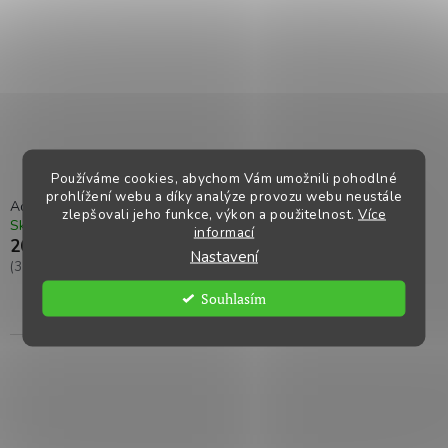
Používáme cookies, abychom Vám umožnili pohodlné
prohlížení webu a díky analýze provozu webu neustále
Adaptér s upevňovací maticí LL90, L02
zlepšovali jeho funkce, výkon a použitelnost.
Více
Skladem
Kód:
F2809121
informací
262,45 Kč
Nastavení
(317,56 Kč včetně DPH)
Souhlasím