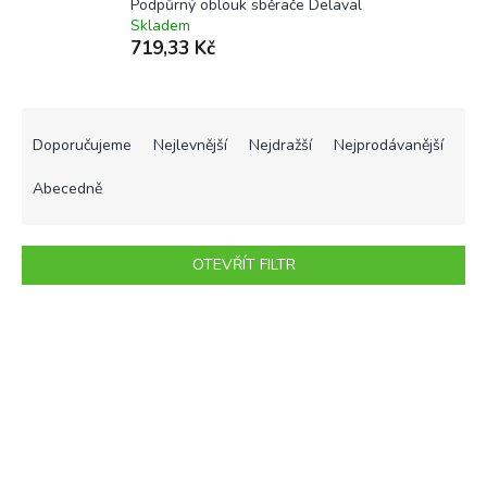
Podpůrný oblouk sběrače Delaval
Skladem
719,33 Kč
Ř
a
Doporučujeme
Nejlevnější
Nejdražší
Nejprodávanější
z
e
Abecedně
n
í
p
OTEVŘÍT FILTR
r
o
V
d
ý
u
p
k
i
t
s
ů
p
r
o