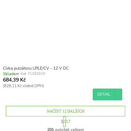
Cívka pulzátoru LP/LE/CV - 12 V DC
Skladem
Kód:
F1030315
684,39 Kč
(828,11 Kč včetně DPH)
DETAIL
NAČÍST 12 DALŠÍCH
S
1
17
t
O
r
201
položek celkem