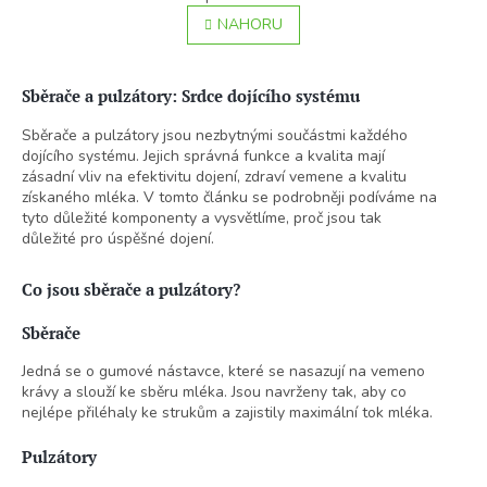
v
á
l
NAHORU
n
á
k
o
d
v
a
Sběrače a pulzátory: Srdce dojícího systému
á
c
n
í
Sběrače a pulzátory jsou nezbytnými součástmi každého
í
p
dojícího systému. Jejich správná funkce a kvalita mají
r
zásadní vliv na efektivitu dojení, zdraví vemene a kvalitu
v
získaného mléka. V tomto článku se podrobněji podíváme na
k
tyto důležité komponenty a vysvětlíme, proč jsou tak
y
důležité pro úspěšné dojení.
v
ý
Co jsou sběrače a pulzátory?
p
i
s
Sběrače
u
Jedná se o gumové nástavce, které se nasazují na vemeno
krávy a slouží ke sběru mléka. Jsou navrženy tak, aby co
nejlépe přiléhaly ke strukům a zajistily maximální tok mléka.
Pulzátory