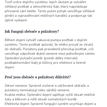
Tvoří srdce dojícího systému. Jejich úkolem je vytvářet
střídavý podtlak a atmosférický tlak, který napodobuje
přirozené sání telěte. Tento pulzní pohyb umožňuje střídavé
plnění a vyprazdňování mléčných kanálků a podporuje tak
úplné vydojení.
Jak fungují sběrače a pulzátory?
Během dojení vytváří vakuová pumpa podtlak v dojícím
systému. Tento podtlak způsobí, že mléko proudí ze struků
do sběračů. Pulzátory pak pravidelně přerušují podtlak, což
umožňuje odpočinek tkáně vemene mezi jednotlivými sáními.
Optimální pulzační poměr (poměr délky intervalů
podtlak/normální tlak) je klíčový pro efektivní a šetrné
dojení.
Proč jsou sběrače a pulzátory důležité?
Zdraví vemene: Správně zvolené a udržované sběrače a
pulzátory minimalizují riziko zánětů vemene.
Kvalita mléka: Optimální dojení zajišťuje vyšší obsah mléčné
tuky a bílkovin a nižší obsah somatických buněk.
Efektivita dojení: Správně fungující systém urychluje dojení a