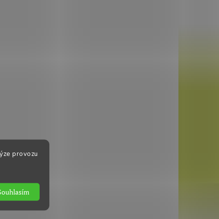
lýze provozu
Souhlasím