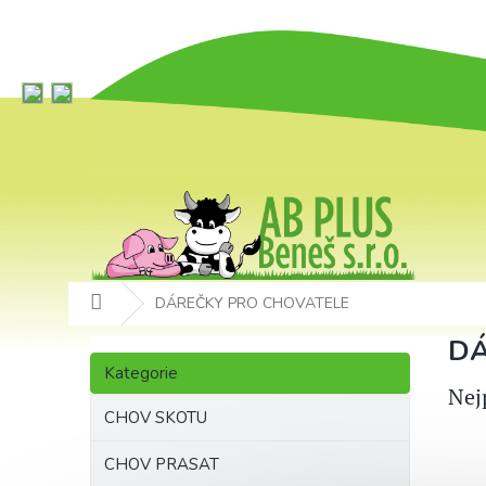
Přejít
na
obsah
Domů
DÁREČKY PRO CHOVATELE
P
DÁ
Přeskočit
o
Kategorie
kategorie
s
Nej
t
CHOV SKOTU
r
a
CHOV PRASAT