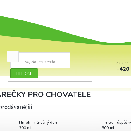
Zákazni
+420 
HLEDAT
REČKY PRO CHOVATELE
prodávanější
Hrnek - náročný den -
Hrnek - úspěšn
300 ml
300 ml