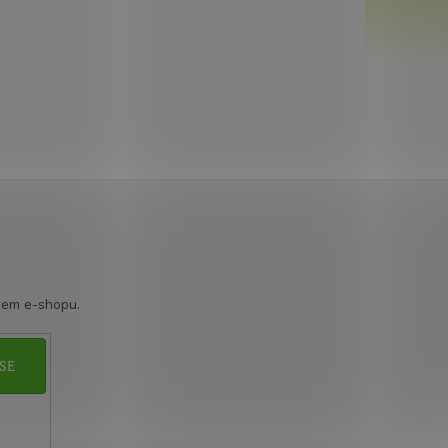
šem e-shopu.
SE