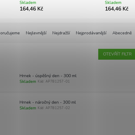
Skladem
Skladem
164,46 Kč
164,46 Kč
oručujeme
Nejlevnější
Nejdražší
Nejprodávanější
Abecedně
OTEVŘÍT FILTR
Hrnek - úspěšný den - 300 ml
Skladem
Kód:
AP781257-01
Hrnek - náročný den - 300 ml
Skladem
Kód:
AP781257-02
O
v
l