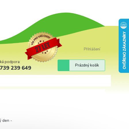
Přihlášení
cká podpora:
Nákupní
Prázdný košík
739 239 649
košík
ý den -