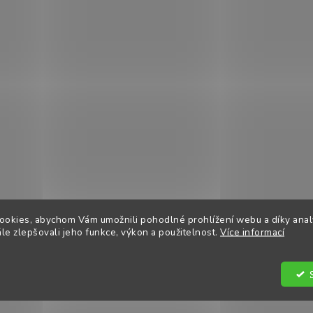
á
d
a
c
í
p
r
v
k
y
v
ý
p
i
s
u
ookies, abychom Vám umožnili pohodlné prohlížení webu a díky ana
e zlepšovali jeho funkce, výkon a použitelnost.
Více informací