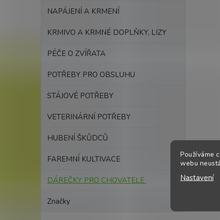
t
NAPÁJENÍ A KRMENÍ
ů
KRMIVO A KRMNÉ DOPLŇKY, LIZY
PÉČE O ZVÍŘATA
POTŘEBY PRO OBSLUHU
STÁJOVÉ POTŘEBY
VETERINÁRNÍ POTŘEBY
HUBENÍ ŠKŮDCŮ
Používáme c
FAREMNÍ KULTIVACE
webu neustál
Nastavení
DÁREČKY PRO CHOVATELE
Značky