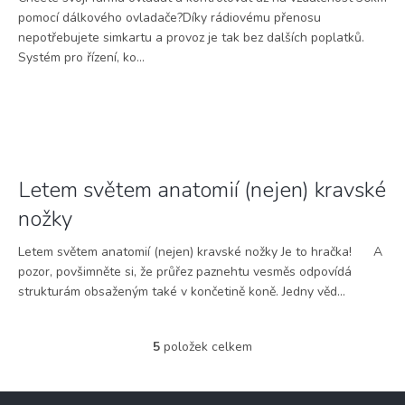
pomocí dálkového ovladače?Díky rádiovému přenosu
nepotřebujete simkartu a provoz je tak bez dalších poplatků.
Systém pro řízení, ko...
Letem světem anatomií (nejen) kravské
nožky
Letem světem anatomií (nejen) kravské nožky Je to hračka! A
pozor, povšimněte si, že průřez paznehtu vesměs odpovídá
strukturám obsaženým také v končetině koně. Jedny věd...
5
položek celkem
O
v
l
Z