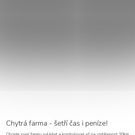
Chytrá farma - šetří čas i peníze!
Chcete svojí farmu ovládat a kontrolovat až na vzdálenost 30km