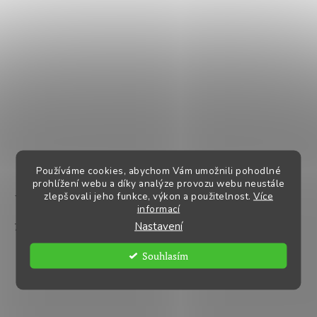
Používáme cookies, abychom Vám umožnili pohodlné
prohlížení webu a díky analýze provozu webu neustále
zlepšovali jeho funkce, výkon a použitelnost.
Více
7 kroků k úspěšnému systému dojení
informací
Nastavení
7 kroků k úspěšnému systému do...
Souhlasím