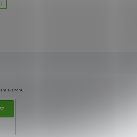
H
šem e-shopu.
SE