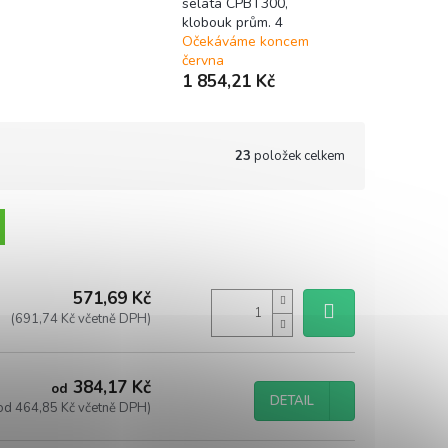
selata CPBT300,
klobouk prům. 4
Očekáváme koncem
června
1 854,21 Kč
23
položek celkem
571,69 Kč
(691,74 Kč včetně DPH)
384,17 Kč
od
DETAIL
od 464,85 Kč včetně DPH)