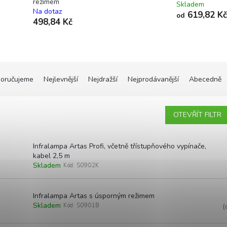
režimem
Skladem
Na dotaz
619,82 Kč
od
498,84 Kč
oručujeme
Nejlevnější
Nejdražší
Nejprodávanější
Abecedně
OTEVŘÍT FILTR
Infralampa Artas Profi, včetně třístupňového vypínače,
kabel 2,5 m
Skladem
Kód:
S0902K
Infralampa Artas s úsporným režimem
Skladem
Kód:
S0901B
(