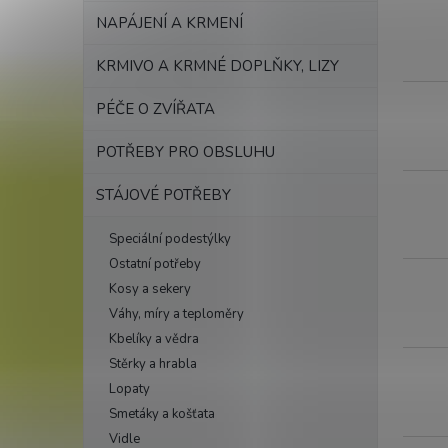
d
u
NAPÁJENÍ A KRMENÍ
k
t
KRMIVO A KRMNÉ DOPLŇKY, LIZY
ů
PÉČE O ZVÍŘATA
POTŘEBY PRO OBSLUHU
STÁJOVÉ POTŘEBY
Speciální podestýlky
Ostatní potřeby
Kosy a sekery
Váhy, míry a teploměry
Kbelíky a vědra
Stěrky a hrabla
Lopaty
Smetáky a košťata
Vidle