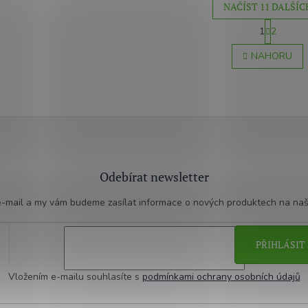
NAČÍST 11 DALŠÍC
S
1
2
t
O
r
v
NAHORU
á
l
n
á
k
d
o
a
v
c
á
í
n
p
í
r
v
Odebírat newsletter
k
y
 e-mail a my vám budeme zasílat informace o nových produktech na na
v
ý
p
i
PŘIHLÁSIT 
s
u
Vložením e-mailu souhlasíte s
podmínkami ochrany osobních údajů