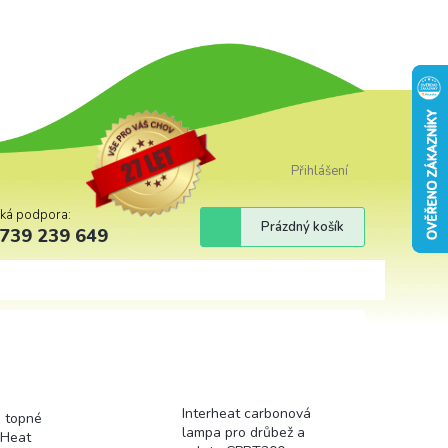
Přihlášení
cká podpora:
Nákupní
Prázdný košík
739 239 649
košík
Interheat carbonová
o topné
lampa pro drůbež a
rHeat