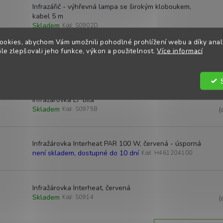
Infrazářič - výhřevná lampa se širokým kloboukem,
kabel 5 m
Skladem
Kód:
S0902D
ookies, abychom Vám umožnili pohodlné prohlížení webu a díky ana
e zlepšovali jeho funkce, výkon a použitelnost.
Více informací
Infrazářič Interheat se širokým kloboukem, kabel 2,5 m
Očekáváme koncem června
Kód:
S0902EA
Infražárovka EF bílá
Skladem
Kód:
S0975B
(
Infražárovka Interheat PAR 100 W, červená - úsporná
není skladem, dostupné do 10 dní
Kód:
H461204100
Infražárovka Interheat, červená
Skladem
Kód:
S0914
(