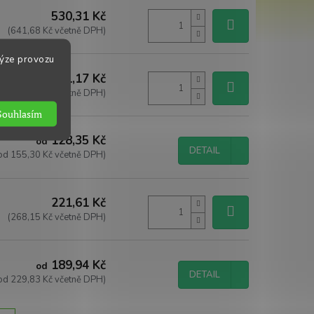
530,31 Kč
(641,68 Kč včetně DPH)
lýze provozu
461,17 Kč
(558,02 Kč včetně DPH)
Souhlasím
128,35 Kč
od
DETAIL
od 155,30 Kč včetně DPH)
221,61 Kč
(268,15 Kč včetně DPH)
189,94 Kč
od
DETAIL
od 229,83 Kč včetně DPH)