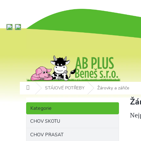
Přejít
na
obsah
Domů
STÁJOVÉ POTŘEBY
Žárovky a zářiče
P
Žá
Přeskočit
o
Kategorie
kategorie
s
Nej
t
CHOV SKOTU
r
a
CHOV PRASAT