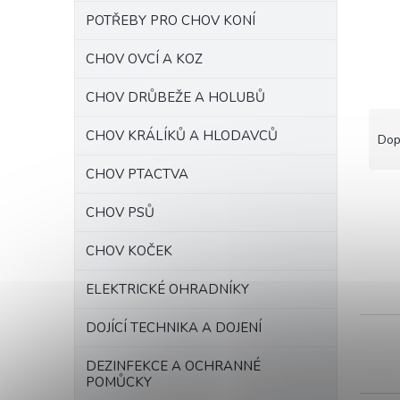
n
n
POTŘEBY PRO CHOV KONÍ
í
p
CHOV OVCÍ A KOZ
a
CHOV DRŮBEŽE A HOLUBŮ
n
Ř
e
a
CHOV KRÁLÍKŮ A HLODAVCŮ
l
Dop
z
e
CHOV PTACTVA
n
CHOV PSŮ
í
p
V
CHOV KOČEK
r
ý
o
p
ELEKTRICKÉ OHRADNÍKY
d
i
u
s
DOJÍCÍ TECHNIKA A DOJENÍ
k
p
t
r
DEZINFEKCE A OCHRANNÉ
ů
o
POMŮCKY