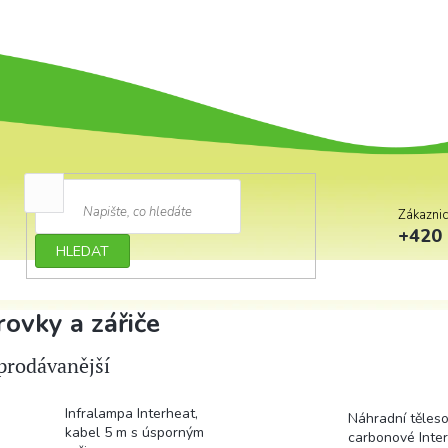
Zákazni
+420 
HLEDAT
rovky a zářiče
prodávanější
Infralampa Interheat,
Náhradní těles
kabel 5 m s úsporným
carbonové Inte