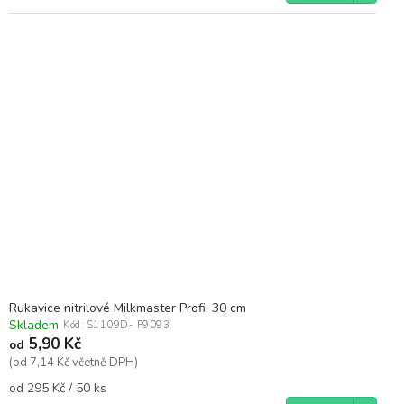
Rukavice nitrilové Milkmaster Profi, 30 cm
Skladem
Kód:
S1109D- F9093
5,90 Kč
od
(od 7,14 Kč včetně DPH)
Měrná
od 295 Kč / 50 ks