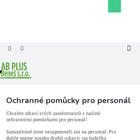
Přejít
Nákupní
na
košík
obsah
Ochranné pomůcky pro personál
Chraňte zdraví svých zaměstnanců s našimi
ochrannými pomůckami pro personál!
Samozřejmě jsme nezapomněli ani na personál. Pro
dojiče
máme mnoho druhů rukavic (za hubičku