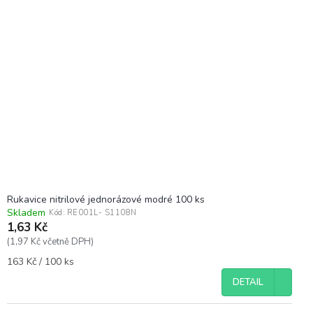
u
p
k
i
t
s
ů
p
r
o
d
u
k
t
ů
Rukavice nitrilové jednorázové modré 100 ks
Skladem
Kód:
RE001L- S1108N
1,63 Kč
(1,97 Kč včetně DPH)
Měrná
163 Kč / 100 ks
cena:
DETAIL