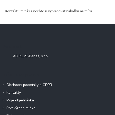
Kontaktujte nás a nechte si vypracovat nabídku na míru.
Z
á
p
a
Facebook
t
í
AB PLUS-Beneš, s.r.o.
Informace pro vás
Obchodní podmínky a GDPR
Kontakty
Moje objednávka
Prvovýroba mléka