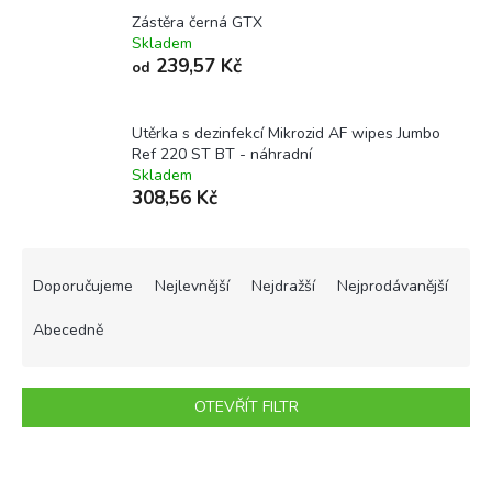
Zástěra černá GTX
Skladem
239,57 Kč
od
Utěrka s dezinfekcí Mikrozid AF wipes Jumbo
Ref 220 ST BT - náhradní
Skladem
308,56 Kč
Ř
a
Doporučujeme
Nejlevnější
Nejdražší
Nejprodávanější
z
e
Abecedně
n
í
p
OTEVŘÍT FILTR
r
o
V
d
ý