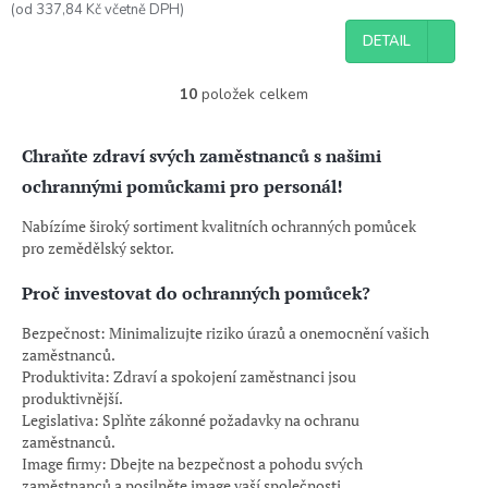
(od 337,84 Kč včetně DPH)
DETAIL
10
položek celkem
O
v
l
Chraňte zdraví svých zaměstnanců s našimi
á
d
ochrannými pomůckami pro personál!
a
c
Nabízíme široký sortiment kvalitních ochranných pomůcek
í
pro zemědělský sektor.
p
r
Proč investovat do ochranných pomůcek?
v
k
Bezpečnost: Minimalizujte riziko úrazů a onemocnění vašich
y
zaměstnanců.
v
Produktivita: Zdraví a spokojení zaměstnanci jsou
ý
produktivnější.
p
Legislativa: Splňte zákonné požadavky na ochranu
i
zaměstnanců.
s
Image firmy: Dbejte na bezpečnost a pohodu svých
u
zaměstnanců a posilněte image vaší společnosti.