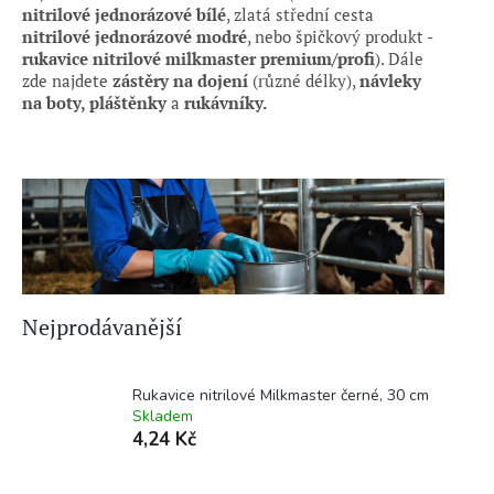
n
itrilové jednorázové
bílé
, zlatá střední cesta
n
itrilové jednorázové
modré
,
nebo
špičkový produkt -
rukavice
nitrilové milkmaster premium/profi
).
Dále
zde najdete
zástěry na dojení
(různé délky),
návleky
na boty,
pláštěnky
a
rukávníky.
Nejprodávanější
Rukavice nitrilové Milkmaster černé, 30 cm
Skladem
4,24 Kč