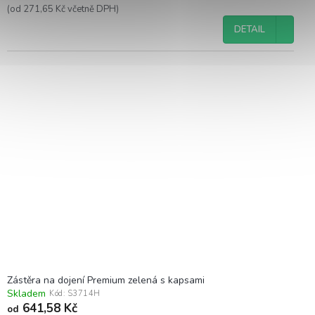
(od 271,65 Kč včetně DPH)
DETAIL
Zástěra na dojení Premium zelená s kapsami
Skladem
Kód:
S3714H
641,58 Kč
od