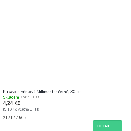
Rukavice nitrilové Milkmaster černé, 30 cm
Skladem
Kód:
S1109P
4,24 Kč
(5,13 Kč včetně DPH)
Měrná
212 Kč / 50 ks
cena:
DETAIL