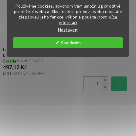
Používáme cookies, abychom Vám umožnili pohodlné
prohlížení webu a díky analýze provozu webu neustále
zlepšovali jeho funkce, výkon a použitelnost.
Více
informací
Nastavení
Souhlasím
Lanko CLASSIC pro el. ohradník, 3 mm x 500 m, 6x Ni 0,20 mm,
bílá
Skladem
Kód:
S3632B
497,12 Kč
(601,52 Kč včetně DPH)