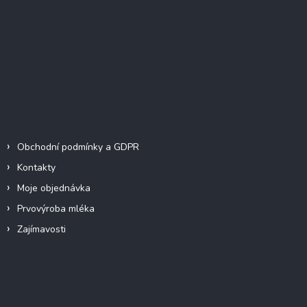
Z
á
p
a
Facebook
t
í
Informace pro vás
Obchodní podmínky a GDPR
Kontakty
Moje objednávka
Prvovýroba mléka
Zajímavosti
Instagram