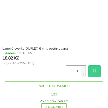
Lanová svorka DUPLEX 6 mm, pozinkovaná
Skladem
Kód:
F800535
18,82 Kč
(22,77 Kč včetně DPH)
NAČÍST 12 DALŠÍCH
S
1
3
t
O
r
25
položek celkem
v
á
l
NAHORU