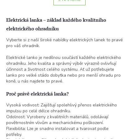
n
á
k
o
d
v
a
Elektrická lanka – základ každého kvalitního
á
c
n
í
elektrického ohradníku
í
p
Vyberte si z naší široké nabídky elektrických lanek to pravé
r
pro váš ohradník.
v
k
Elektrické lanko je nedílnou součástí každého elektrického
y
ohradníku. Jeho kvalita a správný výběr výrazně ovlivňují
v
účinnost a životnost celého systému. Ať už potřebujete
ý
lanko pro velké stádo dobytka nebo pro menší ohradu pro
p
koně, u nás najdete to pravé.
i
s
u
Proč právě elektrická lanka?
Vysoká vodivost: Zajišťují spolehlivý přenos elektrického
impulsu po celé délce ohradníku.
Odolnost: Vyrobeny z kvalitních materiálů, odolávají
povětrnostním vlivům a mechanickému poškození.
Flexibilita: Lze je snadno instalovat a tvarovat podle
potřeby.