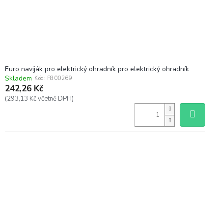
u
k
t
ů
Euro naviják pro elektrický ohradník pro elektrický ohradník
Skladem
Kód:
F800269
242,26 Kč
(293,13 Kč včetně DPH)