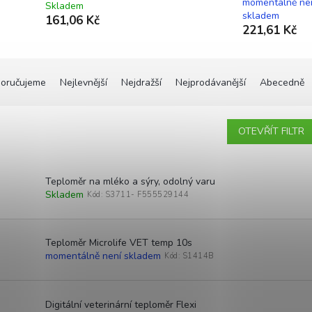
momentálně ne
Skladem
skladem
161,06 Kč
221,61 Kč
oručujeme
Nejlevnější
Nejdražší
Nejprodávanější
Abecedně
OTEVŘÍT FILTR
Teploměr na mléko a sýry, odolný varu
Skladem
Kód:
S3711- F555529144
Teploměr Microlife VET temp 10s
momentálně není skladem
Kód:
S1414B
Digitální veterinární teploměr Flexi