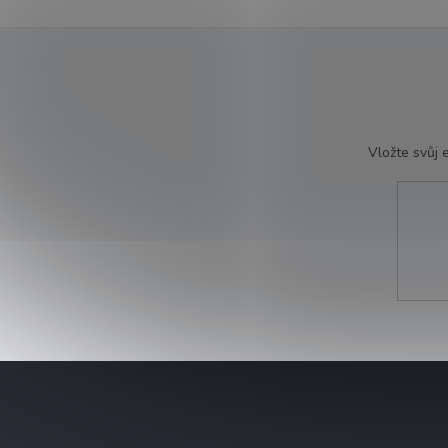
Vložte svůj
Z
á
p
a