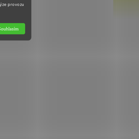
lýze provozu
Souhlasím