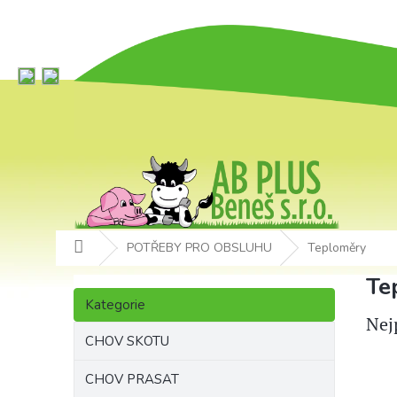
Přejít
na
obsah
Domů
POTŘEBY PRO OBSLUHU
Teploměry
P
Te
Přeskočit
o
Kategorie
kategorie
s
Nej
t
CHOV SKOTU
r
a
CHOV PRASAT