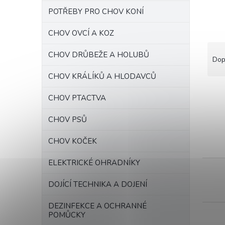
n
n
POTŘEBY PRO CHOV KONÍ
í
p
CHOV OVCÍ A KOZ
a
Ř
CHOV DRŮBEŽE A HOLUBŮ
n
a
Dop
e
z
CHOV KRÁLÍKŮ A HLODAVCŮ
l
e
n
CHOV PTACTVA
í
p
V
CHOV PSŮ
r
ý
o
p
CHOV KOČEK
d
i
u
s
ELEKTRICKÉ OHRADNÍKY
k
p
t
r
DOJÍCÍ TECHNIKA A DOJENÍ
ů
o
d
DEZINFEKCE A OCHRANNÉ
POMŮCKY
u