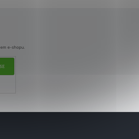
šem e-shopu.
SE