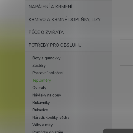
k
NAPÁJENÍ A KRMENÍ
t
ů
KRMIVO A KRMNÉ DOPLŇKY, LIZY
PÉČE O ZVÍŘATA
POTŘEBY PRO OBSLUHU
Boty a gumovky
Zástěry
Pracovní oblečení
Teploměry
Overaly
Návleky na obuv
Rukávníky
Rukavice
Nářadí, kbelíky, vědra
Váhy a míry
Pomůcky do stáje