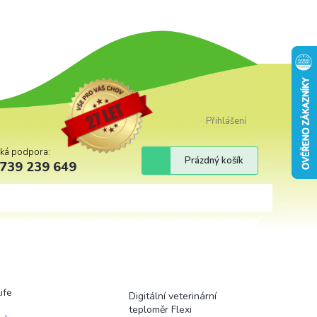
Přihlášení
cká podpora:
Nákupní
Prázdný košík
739 239 649
košík
ife
Digitální veterinární
teploměr Flexi