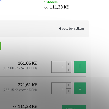
ní
Skladem
111,33 Kč
od
6
položek celkem
161,06 Kč
(194,88 Kč včetně DPH)
221,61 Kč
(268,15 Kč včetně DPH)
111,33 Kč
od