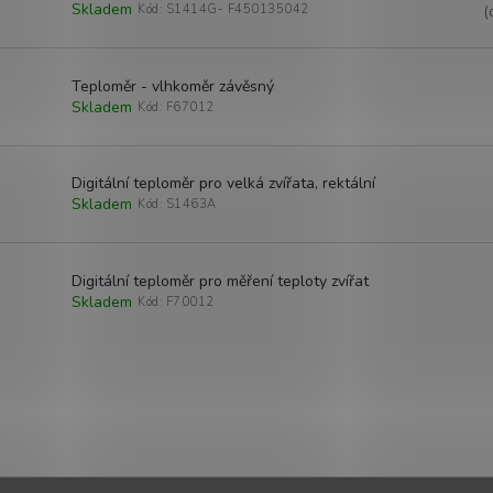
Skladem
Kód:
S1414G- F450135042
(
Teploměr - vlhkoměr závěsný
Skladem
Kód:
F67012
Digitální teploměr pro velká zvířata, rektální
Skladem
Kód:
S1463A
Digitální teploměr pro měření teploty zvířat
Skladem
Kód:
F70012
O
v
l
á
d
a
c