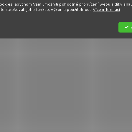
í
ookies, abychom Vám umožnili pohodlné prohlížení webu a díky ana
p
e zlepšovali jeho funkce, výkon a použitelnost.
Více informací
r
v
k
y
v
ý
p
i
s
u