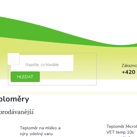
Zákazni
+420 
HLEDAT
ploměry
prodávanější
Teploměr Microl
Teploměr na mléko a
VET temp 10s
sýry, odolný varu