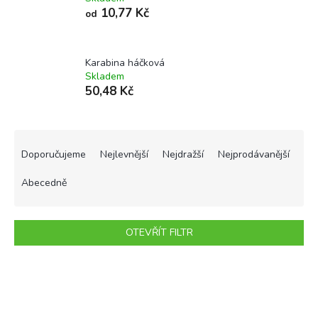
10,77 Kč
od
Karabina háčková
Skladem
50,48 Kč
Ř
a
Doporučujeme
Nejlevnější
Nejdražší
Nejprodávanější
z
e
Abecedně
n
í
p
OTEVŘÍT FILTR
r
o
V
d
ý
u
p
k
i