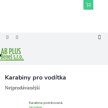
Přejít
Nákupní
na
košík
obsah
Karabiny pro vodítka
Nejprodávanější
Karabina pozinkovaná
Skladem