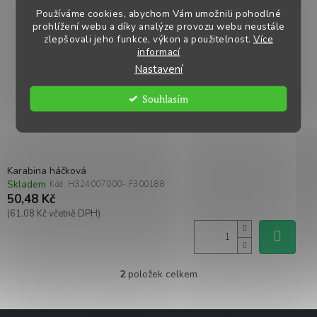
Používáme cookies, abychom Vám umožnili pohodlné
prohlížení webu a díky analýze provozu webu neustále
zlepšovali jeho funkce, výkon a použitelnost.
Více
informací
Nastavení
Souhlasím
Karabina háčková
Skladem
Kód:
H324007000- F300188
50,48 Kč
(61,08 Kč včetně DPH)
2
položek celkem
O
v
l
Z