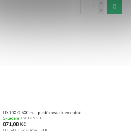
LD 100 G 500 ml - postřikovací koncentrát
Skladem
Kód:
F670907
871,08 Kč
(1 054,01 Kč včetně DPH)