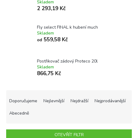
Skladem
2 293,19 Kč
Fly select FINAL k hubení much
Skladem
559,58 Kč
od
Postřikovač zádový Proteco 20l
Skladem
866,75 Kč
Ř
a
Doporučujeme
Nejlevnější
Nejdražší
Nejprodávanější
z
e
Abecedně
n
í
p
OTEVŘÍT FILTR