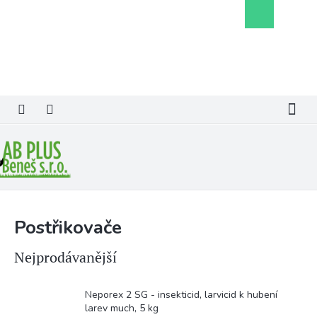
Přejít
Nákupní
na
košík
obsah
Postřikovače
Nejprodávanější
Neporex 2 SG - insekticid, larvicid k hubení
larev much, 5 kg