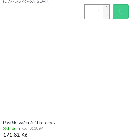
(2 774,76 Kč včetně DPH)
Postřikovač ruční Proteco 2l
Skladem
Kód:
S1389A
171,62 Kč