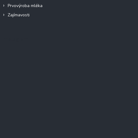
u
Prvovýroba mléka
Zajímavosti
Instagram