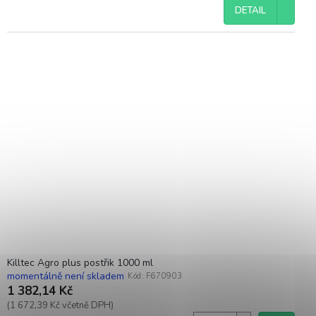
DETAIL
Killtec Agro plus postřik 1000 ml
momentálně není skladem
Kód:
F670903
1 382,14 Kč
(1 672,39 Kč včetně DPH)