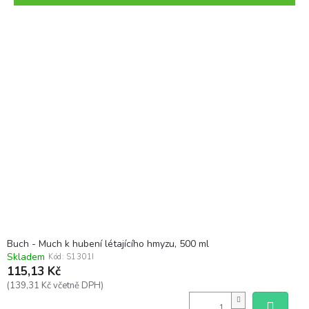
r
o
V
d
ý
u
p
k
i
t
s
ů
p
r
o
d
u
k
t
ů
Buch - Much k hubení létajícího hmyzu, 500 ml
Skladem
Kód:
S1301I
115,13 Kč
(139,31 Kč včetně DPH)