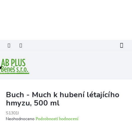
Přejít
na
obsah
Buch - Much k hubení létajícího
hmyzu, 500 ml
S1301I
Průměrné
Podrobnosti hodnocení
Neohodnoceno
hodnocení
produktu