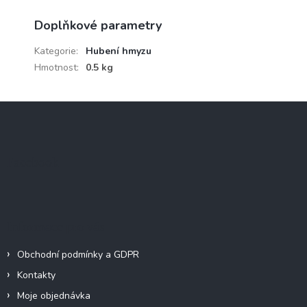
Doplňkové parametry
Kategorie
:
Hubení hmyzu
Hmotnost
:
0.5 kg
Z
á
p
a
Facebook
t
í
Informace pro vás
Obchodní podmínky a GDPR
Kontakty
Moje objednávka