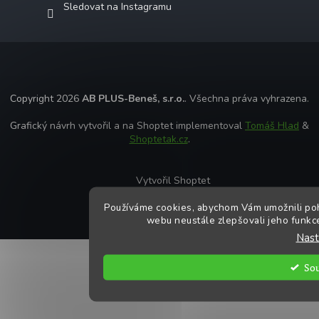
Sledovat na Instagramu
Copyright 2026
AB PLUS-Beneš, s.r.o.
. Všechna práva vyhrazena.
Grafický návrh vytvořil a na Shoptet implementoval
Tomáš Hlad
&
Shoptetak.cz
.
Vytvořil Shoptet
Používáme cookies, abychom Vám umožnili poh
webu neustále zlepšovali jeho funkce
Nast
So