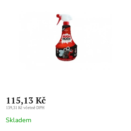
je
0,0
z
5
hvězdiček.
115,13 Kč
139,31 Kč včetně DPH
Měrná
Skladem
cena: