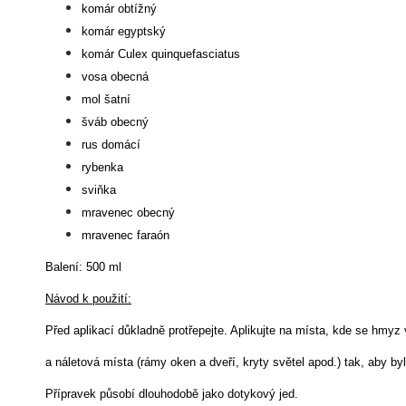
komár obtížný
komár egyptský
komár Culex quinquefasciatus
vosa obecná
mol šatní
šváb obecný
rus domácí
rybenka
sviňka
mravenec obecný
mravenec faraón
Balení: 500 ml
Návod k použití:
Před aplikací důkladně protřepejte. Aplikujte na místa, kde se hmyz
a náletová místa (rámy oken a dveří, kryty světel apod.) tak, aby by
Přípravek působí dlouhodobě jako dotykový jed.