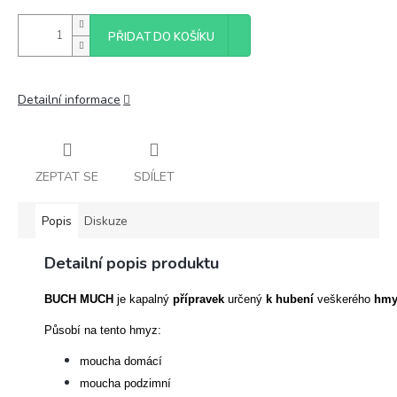
PŘIDAT DO KOŠÍKU
Detailní informace
ZEPTAT SE
SDÍLET
Popis
Diskuze
Detailní popis produktu
BUCH MUCH
je kapalný
přípravek
určený
k hubení
veškerého
hmy
Působí na tento hmyz:
moucha domácí
moucha podzimní