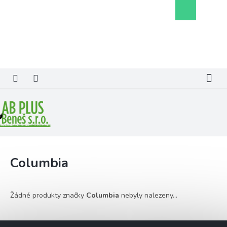
Přejít
Nákupní
na
košík
obsah
Columbia
Žádné produkty značky
Columbia
nebyly nalezeny...
Z