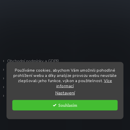
á
p
a
Facebook
t
í
Informace pro vás
Obchodní podmínky a GDPR
Kontakty
Používáme cookies, abychom Vám umožnili pohodlné
prohlížení webu a díky analýze provozu webu neustále
Moje objednávka
zlepšovali jeho funkce, výkon a použitelnost.
Více
informací
Prvovýroba mléka
Nastavení
Zajímavosti
Souhlasím
Instagram