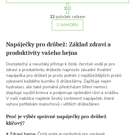
S
1
2
t
O
r
22
položek celkem
v
á
l
NAHORU
n
á
k
o
d
v
a
Napáječky pro drůbež: Základ zdraví a
á
c
n
produktivity vašeho hejna
í
í
p
Dostatečný a neustálý přístup k čisté, čerstvé vodě je pro
r
zdraví a produktivitu drůbeže naprosto zásadní. Kvalitní
v
napáječka pro drůbež je proto jedním z nejdůležitějších prvků
k
vybavení každého kurníku či drůbežárny. Zajišťuje nejen
y
hydrataci, ale také pomáhá předcházet šíření nemocí,
v
zlepšuje využití krmiva a podporuje optimální růst a snášku.
ý
V naší nabídce najdete široký sortiment napáječek, které
p
vyhoví potřebám malochovů i větších drůbežáren.
i
s
u
Proč je výběr správné napáječky pro drůbež
klíčový?
♥
Zdraví hejna:
Čistá voda je nezbytná pro správné