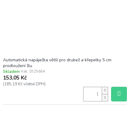
r
o
d
u
k
t
ů
Automatická napáječka větší pro drubež a křepelky 5 cm
prodloužení žlu
Skladem
Kód:
S52566A
153,05 Kč
(185,19 Kč včetně DPH)