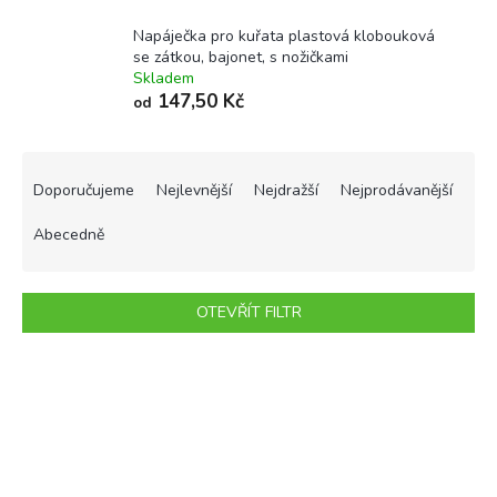
Napáječka pro kuřata plastová klobouková
se zátkou, bajonet, s nožičkami
Skladem
147,50 Kč
od
Ř
a
Doporučujeme
Nejlevnější
Nejdražší
Nejprodávanější
z
e
Abecedně
n
í
p
OTEVŘÍT FILTR
r
o
V
d
ý
u
p
k
i
t
s
ů
p