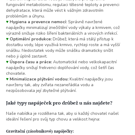
fungování metabolismu, regulaci tělesné teploty a prevenci
dehydratace, která může vést k vážným zdravotním
problémům a úhynu.
♥
Hygiena a prevence nemocí:
Správně navržené
napáječky minimalizují znečištění vody výkaly a krmivem, což
výrazně snižuje riziko šíření bakteriálních a virových infekcí.
♥
Optimální produkce:
Drůbež, která má stálý přístup k
dostatku vody, lépe využívá krmivo, rychleji roste a má vyšší
snášku. Nedostatek vody může snášku dramaticky snížit
nebo ji úplně zastavit.
♥
Úspora času a práce:
Automatické nebo velkokapacitní
napáječky snižují frekvenci doplňování vody, což šetří čas
chovatele.
♥
Minimalizace plýtvání vodou:
Kvalitní napáječky jsou
navrženy tak, aby zvířata nezaneřádila vodu a
nezpůsobovala její zbytečné plýtvání.
Jaké typy napáječek pro drůbež u nás najdete?
Naše nabídka je rozdělena tak, aby si každý chovatel našel
ideální řešení pro svůj typ chovu a velikost hejna:
Gravitační (zásobníkové) napáječky: