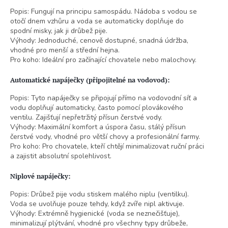
Popis: Fungují na principu samospádu. Nádoba s vodou se
otočí dnem vzhůru a voda se automaticky doplňuje do
spodní misky, jak ji drůbež pije.
Výhody: Jednoduché, cenově dostupné, snadná údržba,
vhodné pro menší a střední hejna.
Pro koho: Ideální pro začínající chovatele nebo malochovy.
Automatické napáječky (připojitelné na vodovod):
Popis: Tyto napáječky se připojují přímo na vodovodní síť a
vodu doplňují automaticky, často pomocí plovákového
ventilu. Zajišťují nepřetržitý přísun čerstvé vody.
Výhody: Maximální komfort a úspora času, stálý přísun
čerstvé vody, vhodné pro větší chovy a profesionální farmy.
Pro koho: Pro chovatele, kteří chtějí minimalizovat ruční práci
a zajistit absolutní spolehlivost.
Niplové napáječky:
Popis: Drůbež pije vodu stiskem malého niplu (ventilku).
Voda se uvolňuje pouze tehdy, když zvíře nipl aktivuje.
Výhody: Extrémně hygienické (voda se neznečišťuje),
minimalizují plýtvání, vhodné pro všechny typy drůbeže,