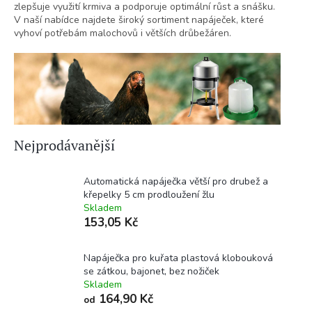
zlepšuje využití krmiva a podporuje optimální růst a snášku.
V naší nabídce najdete široký sortiment napáječek, které
vyhoví potřebám malochovů i větších drůbežáren.
Nejprodávanější
Automatická napáječka větší pro drubež a
křepelky 5 cm prodloužení žlu
Skladem
153,05 Kč
Napáječka pro kuřata plastová klobouková
se zátkou, bajonet, bez nožiček
Skladem
164,90 Kč
od