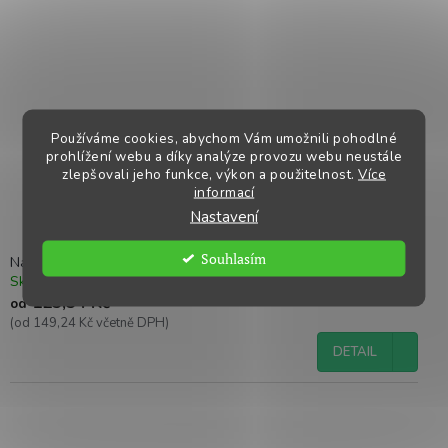
Používáme cookies, abychom Vám umožnili pohodlné
prohlížení webu a díky analýze provozu webu neustále
zlepšovali jeho funkce, výkon a použitelnost.
Více
informací
Nastavení
Souhlasím
Napáječka pro drůbež a kuřata plastová klobouková, bajonet
Skladem
Kód:
S52406
123,34 Kč
od
(od 149,24 Kč včetně DPH)
DETAIL