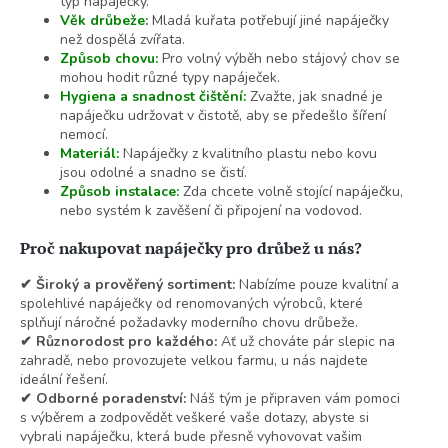
typ napáječky.
Věk drůbeže:
Mladá kuřata potřebují jiné napáječky
než dospělá zvířata.
Způsob chovu:
Pro volný výběh nebo stájový chov se
mohou hodit různé typy napáječek.
Hygiena a snadnost čištění:
Zvažte, jak snadné je
napáječku udržovat v čistotě, aby se předešlo šíření
nemocí.
Materiál:
Napáječky z kvalitního plastu nebo kovu
jsou odolné a snadno se čistí.
Způsob instalace:
Zda chcete volně stojící napáječku,
nebo systém k zavěšení či připojení na vodovod.
Proč nakupovat napáječky pro drůbež u nás?
✔
Široký a prověřený sortiment:
Nabízíme pouze kvalitní a
spolehlivé napáječky od renomovaných výrobců, které
splňují náročné požadavky moderního chovu drůbeže.
✔
Různorodost pro každého:
Ať už chováte pár slepic na
zahradě, nebo provozujete velkou farmu, u nás najdete
ideální řešení.
✔ Odborné poradenství:
Náš tým je připraven vám pomoci
s výběrem a zodpovědět veškeré vaše dotazy, abyste si
vybrali napáječku, která bude přesně vyhovovat vašim