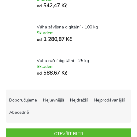
542,47 Kč
od
Váha závěsná digitální - 100 kg
Skladem
1 280,87 Kč
od
Váha ruční digitální - 25 kg
Skladem
588,67 Kč
od
Ř
a
Doporučujeme
Nejlevnější
Nejdražší
Nejprodávanější
z
e
Abecedně
n
í
p
OTEVŘÍT FILTR