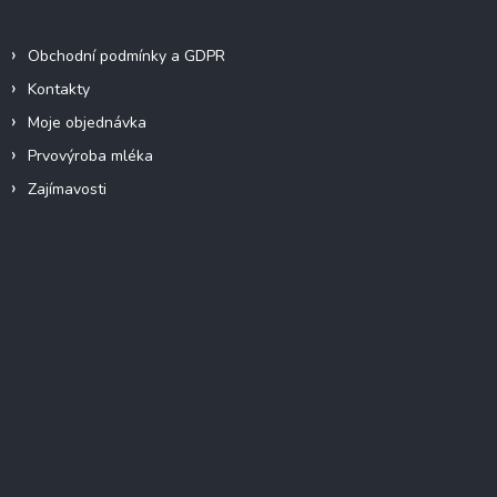
Informace pro vás
p
i
Obchodní podmínky a GDPR
s
u
Kontakty
Moje objednávka
Prvovýroba mléka
Zajímavosti
Instagram