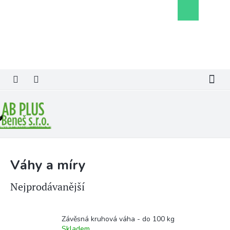
Přejít
Nákupní
na
košík
obsah
Váhy a míry
Nejprodávanější
Závěsná kruhová váha - do 100 kg
Skladem