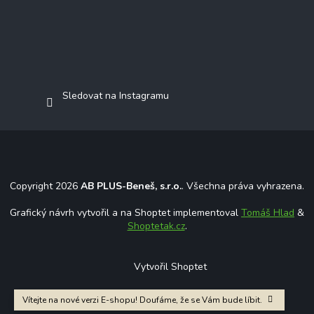
Sledovat na Instagramu
Copyright 2026
AB PLUS-Beneš, s.r.o.
. Všechna práva vyhrazena.
Grafický návrh vytvořil a na Shoptet implementoval
Tomáš Hlad
&
Shoptetak.cz
.
Vytvořil Shoptet
Vítejte na nové verzi E-shopu! Doufáme, že se Vám bude líbit.