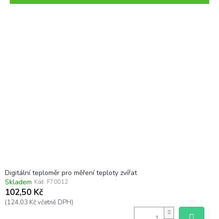
r
o
V
d
ý
u
p
k
i
t
s
ů
p
r
o
d
u
k
t
ů
Digitální teploměr pro měření teploty zvířat
Skladem
Kód:
F70012
102,50 Kč
(124,03 Kč včetně DPH)