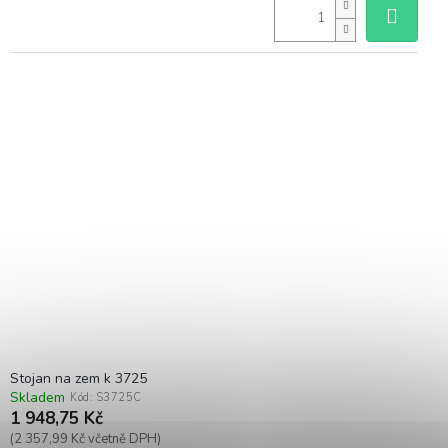
Stojan na zem k 3725
Skladem
Kód:
S3725C
1 948,75 Kč
(2 357,99 Kč včetně DPH)