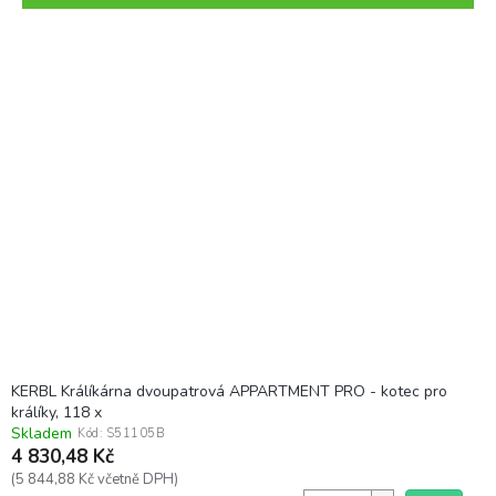
r
o
V
d
ý
u
p
k
i
t
s
ů
p
r
o
d
u
k
t
ů
KERBL Králíkárna dvoupatrová APPARTMENT PRO - kotec pro
králíky, 118 x
Skladem
Kód:
S51105B
4 830,48 Kč
(5 844,88 Kč včetně DPH)