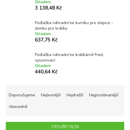
Skladem
3 138,48 Kč
Podlážka náhradní ke kurníku pro slepice -
domku pro králíky
Skladem
637,75 Kč
Podlážka náhradní ke králíkárně Fred,
vysunovací
Skladem
440,64 Kč
Ř
a
Doporučujeme
Nejlevnější
Nejdražší
Nejprodávanější
z
e
Abecedně
n
í
p
OTEVŘÍT FILTR