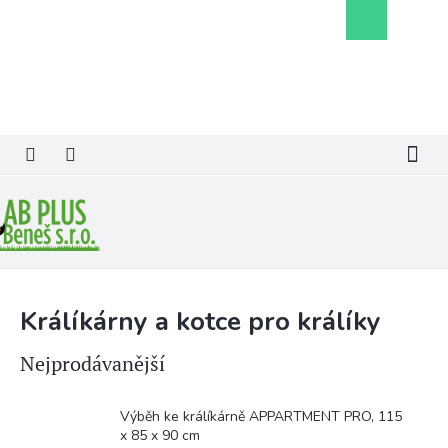
Přejít
Nákupní
na
košík
obsah
Králíkárny a kotce pro králíky
Nejprodávanější
Výběh ke králíkárně APPARTMENT PRO, 115
x 85 x 90 cm