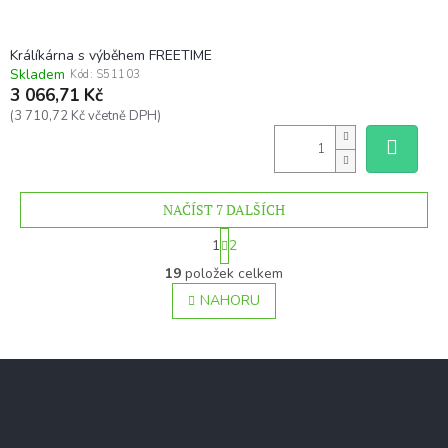
Králíkárna s výběhem FREETIME
Skladem
Kód:
S51103
3 066,71 Kč
(3 710,72 Kč včetně DPH)
NAČÍST 7 DALŠÍCH
S
1
2
t
O
r
19
položek celkem
v
á
l
NAHORU
n
á
k
o
d
v
a
Z
á
c
á
n
í
í
p
p
a
r
Facebook