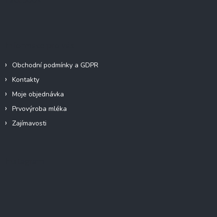
v
t
k
í
y
v
ý
Informace pro vás
p
i
Obchodní podmínky a GDPR
s
u
Kontakty
Moje objednávka
Prvovýroba mléka
Zajímavosti
Instagram