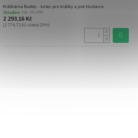
Králíkárna Buddy - kotec pro králíky a jiné hlodavce
Skladem
Kód:
S51099
2 293,16 Kč
(2 774,72 Kč včetně DPH)