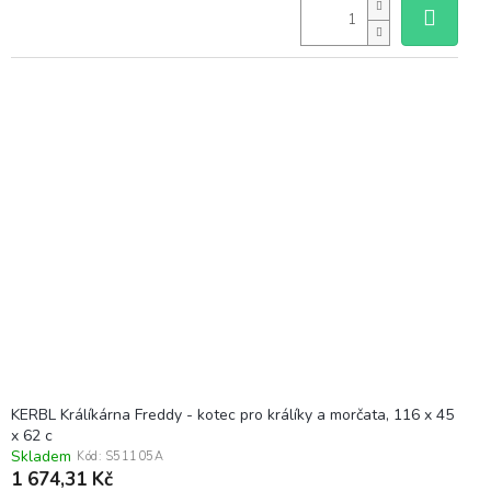
KERBL Králíkárna Freddy - kotec pro králíky a morčata, 116 x 45
x 62 c
Skladem
Kód:
S51105A
1 674,31 Kč