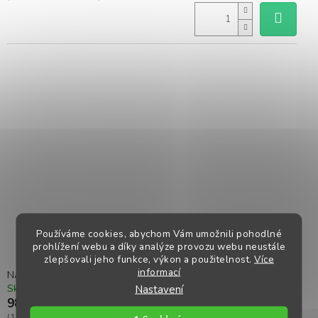
Používáme cookies, abychom Vám umožnili pohodlné
prohlížení webu a díky analýze provozu webu neustále
zlepšovali jeho funkce, výkon a použitelnost.
Více
informací
Náhradní kanyla k drencheru na 35 a 70 ccm
Nastavení
Skladem
Kód:
H460045135- F70053
98,40 Kč