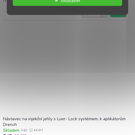
(119,06 Kč včetně DPH)
Souhlasím
Nástavec na injekční jehly s Luer- Lock systémem, k aplikátorům
Drench
Skladem
Kód:
S1444H