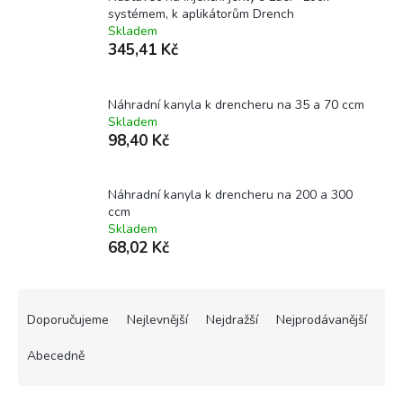
systémem, k aplikátorům Drench
Skladem
345,41 Kč
Náhradní kanyla k drencheru na 35 a 70 ccm
Skladem
98,40 Kč
Náhradní kanyla k drencheru na 200 a 300
ccm
Skladem
68,02 Kč
Ř
a
Doporučujeme
Nejlevnější
Nejdražší
Nejprodávanější
z
e
Abecedně
n
í