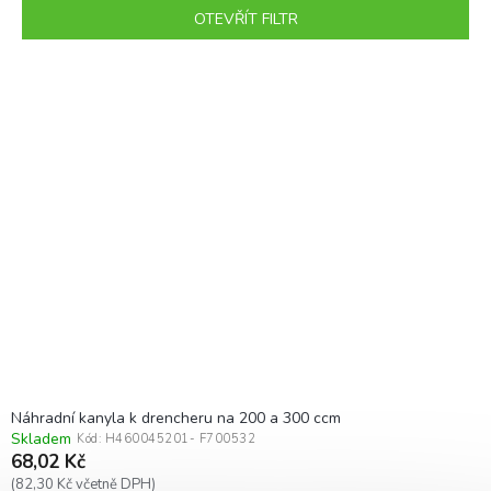
p
OTEVŘÍT FILTR
r
o
V
d
ý
u
p
k
i
t
s
ů
p
r
o
d
u
k
t
ů
Náhradní kanyla k drencheru na 200 a 300 ccm
Skladem
Kód:
H460045201- F700532
68,02 Kč
(82,30 Kč včetně DPH)