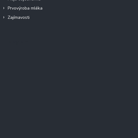
u
Prvovýroba mléka
Zajímavosti
Instagram