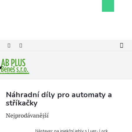
Přejít
Nákupní
na
košík
obsah
Náhradní díly pro automaty a
stříkačky
Nejprodávanější
Nástavec na injekční jehly s Luer- Lock