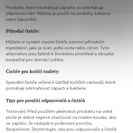
Produkty, které neutralizují zápachy a zanechávají
příjemnou vůni. Můžete je použít na podlahy, koberce
nebo čalounění.
Přírodní čističe:
Můžete si vyrobit vlastní čističe pomocí přírodních
ingrediencí, jako je ocet, jedlá soda nebo citron. Tyto
alternativy jsou šetrné k životnímu prostředí a obvykle
bezpečné pro domácí zvířata.
Čističe pro kočičí toalety:
Speciální čističe určené k údržbě kočičích záchodů, které
pomáhají odstraňovat zápach a bakterie.
Tipy pro použití odpuzovačů a čističů
Testování: Před použitím jakéhokoli produktu na velké
ploše je dobré nejprve otestovat na malém kousku, aby
se zajistilo, že nedojde k poškození povrchu.
Bezpečnost: Zkontrolujte, zda jsou odpuzovače a čističe