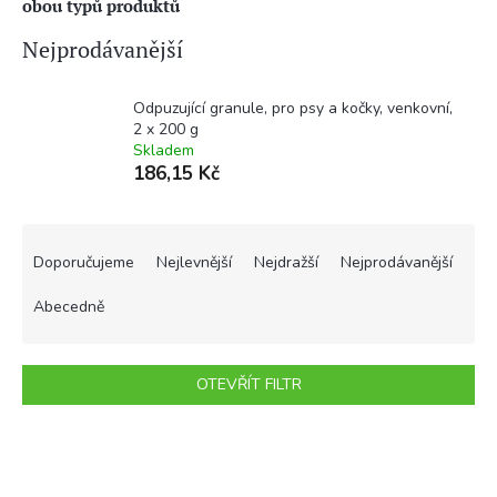
obou typů produktů
Nejprodávanější
Odpuzující granule, pro psy a kočky, venkovní,
2 x 200 g
Skladem
186,15 Kč
Ř
a
Doporučujeme
Nejlevnější
Nejdražší
Nejprodávanější
z
e
Abecedně
n
í
p
OTEVŘÍT FILTR
r
o
V
d
ý
u
p