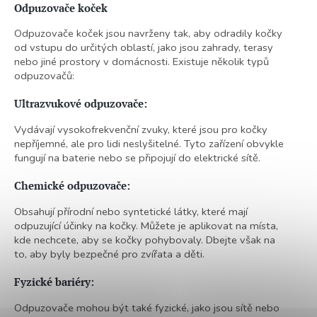
l
Odpuzovače koček
á
d
Odpuzovače koček jsou navrženy tak, aby odradily kočky
a
od vstupu do určitých oblastí, jako jsou zahrady, terasy
c
nebo jiné prostory v domácnosti. Existuje několik typů
í
odpuzovačů:
p
r
Ultrazvukové odpuzovače:
v
k
Vydávají vysokofrekvenční zvuky, které jsou pro kočky
y
nepříjemné, ale pro lidi neslyšitelné. Tyto zařízení obvykle
v
fungují na baterie nebo se připojují do elektrické sítě.
ý
p
Chemické odpuzovače:
i
s
Obsahují přírodní nebo syntetické látky, které mají
u
odpuzující účinky na kočky. Můžete je aplikovat na místa,
kde nechcete, aby se kočky pohybovaly. Dbejte však na
to, aby byly bezpečné pro zvířata a děti.
Fyzické bariéry:
Odpuzovače mohou být také fyzické, jako jsou sítě nebo