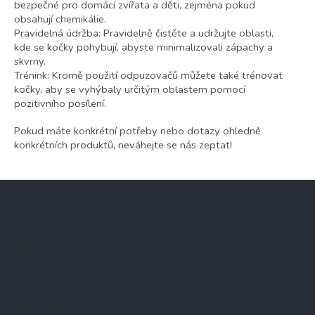
bezpečné pro domácí zvířata a děti, zejména pokud
obsahují chemikálie.
Pravidelná údržba: Pravidelně čistěte a udržujte oblasti,
kde se kočky pohybují, abyste minimalizovali zápachy a
skvrny.
Trénink: Kromě použití odpuzovačů můžete také trénovat
kočky, aby se vyhýbaly určitým oblastem pomocí
pozitivního posílení.
Pokud máte konkrétní potřeby nebo dotazy ohledně
konkrétních produktů, neváhejte se nás zeptat!
Z
á
p
a
Facebook
t
í
Informace pro vás