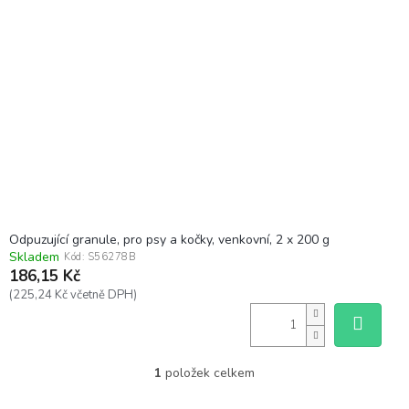
k
i
t
s
ů
p
r
o
d
u
k
t
ů
Odpuzující granule, pro psy a kočky, venkovní, 2 x 200 g
Skladem
Kód:
S56278B
186,15 Kč
(225,24 Kč včetně DPH)
1
položek celkem
O
v