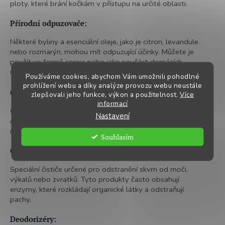
ploty, které brání kočkám v přístupu na určité oblasti.
Přírodní odpuzovače:
Některé byliny a esenciální oleje, jako je citron, levandule
nebo rozmarýn, mohou mít odpuzující účinky. Můžete je
použít ve formě spreje nebo jako součást domácích
receptů.
Používáme cookies, abychom Vám umožnili pohodlné
prohlížení webu a díky analýze provozu webu neustále
Čističe
zlepšovali jeho funkce, výkon a použitelnost.
Více
informací
Čističe jsou důležité pro udržení čistoty a hygieny v
Nastavení
domácnosti, zejména pokud máte kočky. Zde jsou
některé typy čističů, které můžete zvážit:
Souhlasím
Čističe skvrn:
Speciální čističe určené pro odstranění skvrn od moči,
výkalů nebo zvratků. Tyto produkty často obsahují
enzymy, které rozkládají organické látky a odstraňují
pachy.
Deodorizéry: