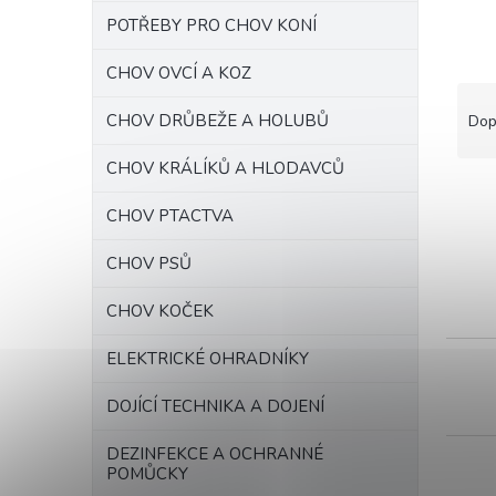
n
n
POTŘEBY PRO CHOV KONÍ
í
p
CHOV OVCÍ A KOZ
Ř
a
a
CHOV DRŮBEŽE A HOLUBŮ
n
Dop
z
e
e
CHOV KRÁLÍKŮ A HLODAVCŮ
l
n
í
CHOV PTACTVA
p
V
r
CHOV PSŮ
ý
o
p
d
CHOV KOČEK
i
u
s
k
ELEKTRICKÉ OHRADNÍKY
p
t
r
DOJÍCÍ TECHNIKA A DOJENÍ
ů
o
d
DEZINFEKCE A OCHRANNÉ
u
POMŮCKY
k