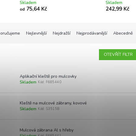
Skladem
Skladem
75,64 Kč
242,99 Kč
od
oručujeme
Nejlevnější
Nejdražší
Nejprodávanější
Abecedně
OTEVŘÍT FILTR
Aplikační kleště pro mulcovky
Skladem
Kód:
F685440
Kleště na mulcové zábrany, kovové
Skladem
Kód:
S3515B
Mulcová zábrana Al s hřeby
Skladem
Kód:
F685441