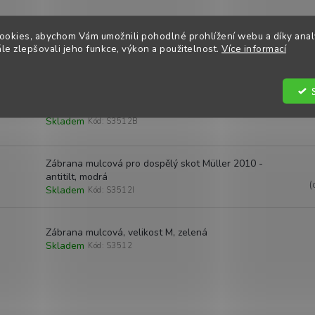
ookies, abychom Vám umožnili pohodlné prohlížení webu a díky ana
RAN STICK SPRAY - 300 ml
e zlepšovali jeho funkce, výkon a použitelnost.
Více informací
Skladem
Kód:
RANSTICK300
Zábrana mulcová Müller
Skladem
Kód:
S3512B
Zábrana mulcová pro dospělý skot Müller 2010 -
antitilt, modrá
(
Skladem
Kód:
S3512I
Zábrana mulcová, velikost M, zelená
Skladem
Kód:
S3512
O
v
l