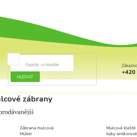
Zákazni
+420 
HLEDAT
lcové zábrany
prodávanější
Zábrana mulcová
Mulcové kleště 
Müller
býky antikorové