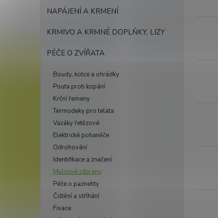
t
NAPÁJENÍ A KRMENÍ
ů
KRMIVO A KRMNÉ DOPLŇKY, LIZY
PÉČE O ZVÍŘATA
Boudy, kotce a ohrádky
Pouta proti kopání
Krční řemeny
Termodeky pro telata
Vazáky řetězové
Elektrické pohaněče
Odrohování
Identifikace a značení
Mulcové zábrany
Péče o paznehty
Čištění a stříhání
Fixace