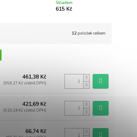
Skladem
615 Kč
12
položek celkem
461,38 Kč
(558,27 Kč včetně DPH)
421,69 Kč
(510,24 Kč včetně DPH)
66,74 Kč