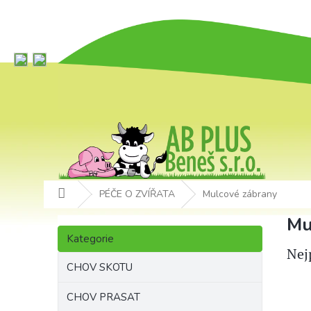
Přejít
na
obsah
Domů
PÉČE O ZVÍŘATA
Mulcové zábrany
P
Mu
Přeskočit
o
Kategorie
kategorie
s
Nej
t
CHOV SKOTU
r
a
CHOV PRASAT