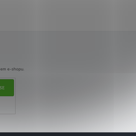
šem e-shopu.
SE