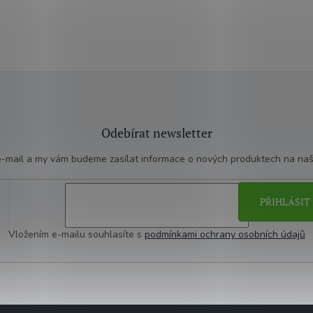
á
d
a
c
í
p
r
v
k
y
Odebírat newsletter
v
ý
 e-mail a my vám budeme zasílat informace o nových produktech na na
p
i
s
PŘIHLÁSIT 
u
Vložením e-mailu souhlasíte s
podmínkami ochrany osobních údajů