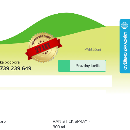
Přihlášení
cká podpora:
Nákupní
Prázdný košík
739 239 649
košík
pro
RAN STICK SPRAY -
300 ml