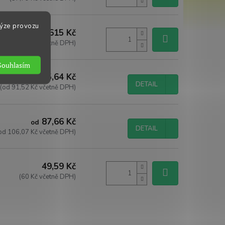
lýze provozu
615 Kč
(744,15 Kč včetně DPH)
Souhlasím
75,64 Kč
od
DETAIL
(od 91,52 Kč včetně DPH)
87,66 Kč
od
DETAIL
od 106,07 Kč včetně DPH)
49,59 Kč
(60 Kč včetně DPH)