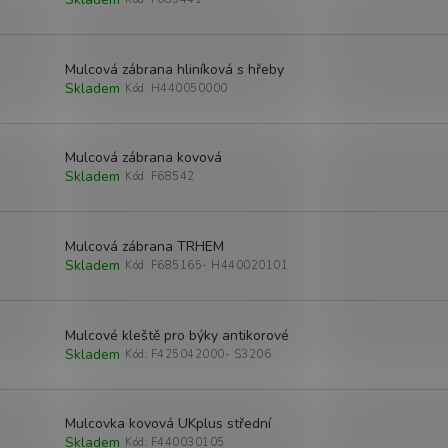
Mulcová zábrana hliníková s hřeby
Skladem
Kód:
H440050000
Mulcová zábrana kovová
Skladem
Kód:
F68542
Mulcová zábrana TRHEM
Skladem
Kód:
F685165- H440020101
Mulcové kleště pro býky antikorové
Skladem
Kód:
F425042000- S3206
Mulcovka kovová UKplus střední
Skladem
Kód:
F440030105