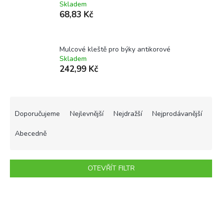
Skladem
68,83 Kč
Mulcové kleště pro býky antikorové
Skladem
242,99 Kč
Ř
a
Doporučujeme
Nejlevnější
Nejdražší
Nejprodávanější
z
e
Abecedně
n
í
p
OTEVŘÍT FILTR
r
o
V
d
ý
u
p
k