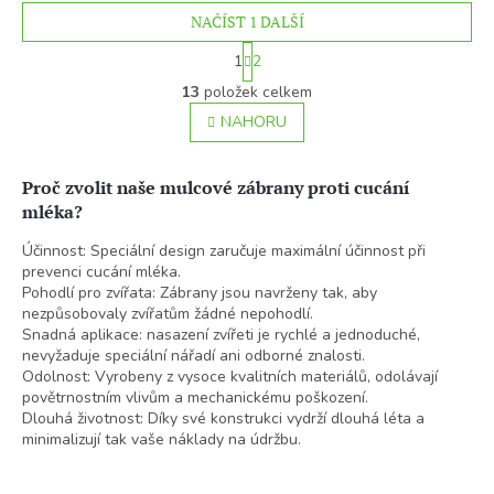
NAČÍST 1 DALŠÍ
S
1
2
t
O
r
13
položek celkem
v
á
l
NAHORU
n
á
k
o
d
v
a
Proč zvolit naše mulcové zábrany proti cucání
á
c
mléka?
n
í
í
p
Účinnost: Speciální design zaručuje maximální účinnost při
r
prevenci cucání mléka.
v
Pohodlí pro zvířata: Zábrany jsou navrženy tak, aby
k
nezpůsobovaly zvířatům žádné nepohodlí.
y
Snadná aplikace: nasazení zvířeti je rychlé a jednoduché,
v
nevyžaduje speciální nářadí ani odborné znalosti.
ý
Odolnost: Vyrobeny z vysoce kvalitních materiálů, odolávají
p
povětrnostním vlivům a mechanickému poškození.
i
Dlouhá životnost: Díky své konstrukci vydrží dlouhá léta a
s
minimalizují tak vaše náklady na údržbu.
u