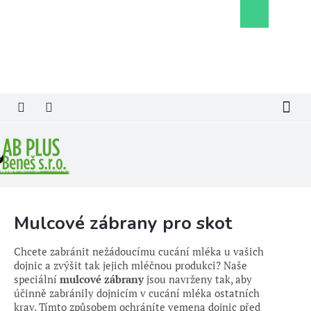
Přejít
Nákupní
na
košík
obsah
Mulcové zábrany pro skot
Chcete zabránit nežádoucímu cucání mléka u vašich
dojnic a zvýšit tak jejich mléčnou produkci?
Naše
speciální
mulcové zábrany
jsou navrženy tak, aby
účinně zabránily dojnicím v cucání mléka ostatních
krav. Tímto způsobem ochráníte vemena dojnic před