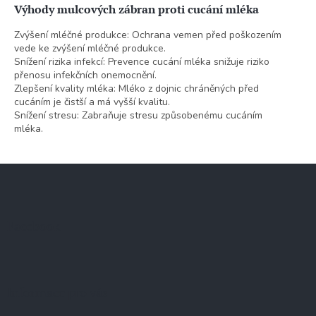
Výhody mulcových zábran proti cucání mléka
Zvýšení mléčné produkce: Ochrana vemen před poškozením
vede ke zvýšení mléčné produkce.
Snížení rizika infekcí: Prevence cucání mléka snižuje riziko
přenosu infekčních onemocnění.
Zlepšení kvality mléka: Mléko z dojnic chráněných před
cucáním je čistší a má vyšší kvalitu.
Snížení stresu: Zabraňuje stresu způsobenému cucáním
mléka.
Z
á
p
a
Facebook
t
í
Informace pro vás