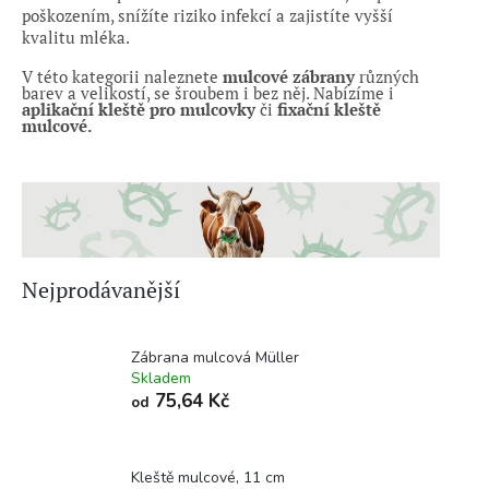
poškozením, snížíte riziko infekcí a zajistíte vyšší
kvalitu mléka.
V této kategorii naleznete
mulcové zábrany
různých
barev a velikostí,
se šroubem i bez
něj.
Nabízíme i
aplikační kleště pro mulcovky
či
fixační kleště
mulcové.
Nejprodávanější
Zábrana mulcová Müller
Skladem
75,64 Kč
od
Kleště mulcové, 11 cm