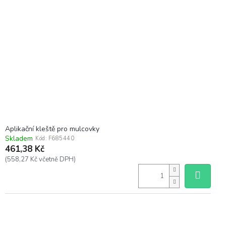
i
t
s
ů
p
r
o
d
u
k
t
ů
Aplikační kleště pro mulcovky
Skladem
Kód:
F685440
461,38 Kč
(558,27 Kč včetně DPH)