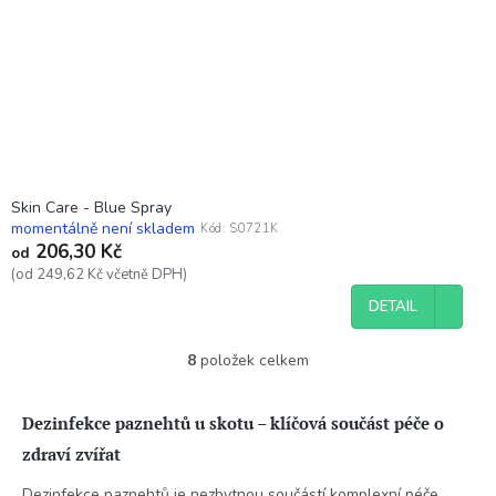
Skin Care - Blue Spray
momentálně není skladem
Kód:
S0721K
206,30 Kč
od
(od 249,62 Kč včetně DPH)
DETAIL
8
položek celkem
O
v
l
Dezinfekce paznehtů u skotu – klíčová součást péče o
á
d
zdraví zvířat
a
c
Dezinfekce paznehtů je nezbytnou součástí komplexní péče