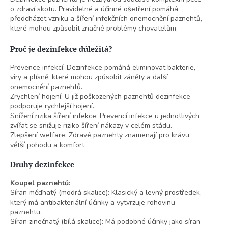
í
o zdraví skotu. Pravidelné a účinné ošetření pomáhá
p
předcházet vzniku a šíření infekčních onemocnění paznehtů,
r
které mohou způsobit značné problémy chovatelům.
v
k
Proč je dezinfekce důležitá?
y
v
Prevence infekcí: Dezinfekce pomáhá eliminovat bakterie,
ý
viry a plísně, které mohou způsobit záněty a další
p
onemocnění paznehtů.
i
Zrychlení hojení: U již poškozených paznehtů dezinfekce
s
podporuje rychlejší hojení.
u
Snížení rizika šíření infekce: Prevencí infekce u jednotlivých
zvířat se snižuje riziko šíření nákazy v celém stádu.
Zlepšení welfare: Zdravé paznehty znamenají pro krávu
větší pohodu a komfort.
Druhy dezinfekce
Koupel paznehtů:
Síran měďnatý (modrá skalice): Klasický a levný prostředek,
který má antibakteriální účinky a vytvrzuje rohovinu
paznehtu.
Síran zinečnatý (bílá skalice): Má podobné účinky jako síran