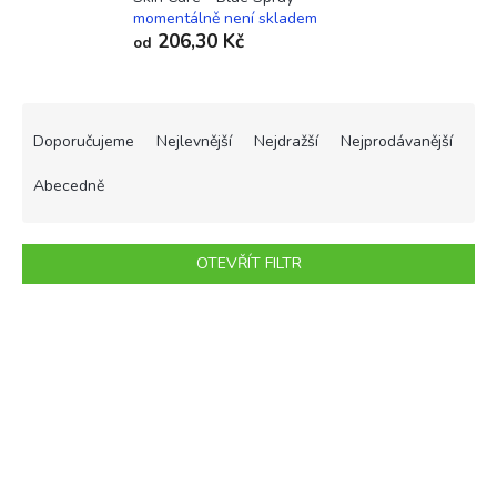
momentálně není skladem
206,30 Kč
od
Ř
a
Doporučujeme
Nejlevnější
Nejdražší
Nejprodávanější
z
e
Abecedně
n
í
p
OTEVŘÍT FILTR
r
o
V
d
ý
u
p
k
i
t
s
ů
p
r
o