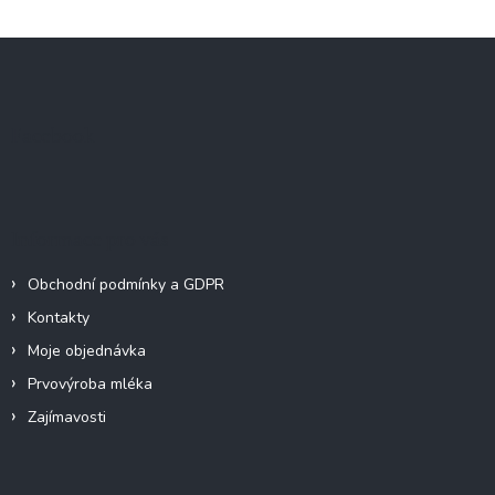
Z
á
p
a
Facebook
t
í
Informace pro vás
Obchodní podmínky a GDPR
Kontakty
Moje objednávka
Prvovýroba mléka
Zajímavosti