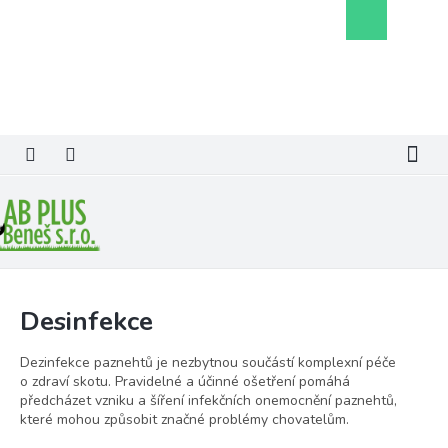
Přejít
Nákupní
na
košík
obsah
Desinfekce
Dezinfekce paznehtů je nezbytnou součástí komplexní péče
o zdraví skotu. Pravidelné a účinné ošetření pomáhá
předcházet vzniku a šíření infekčních onemocnění paznehtů,
které mohou způsobit značné problémy chovatelům.