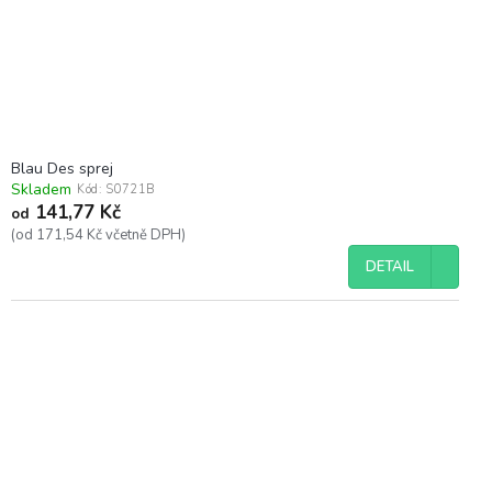
d
u
k
t
ů
Blau Des sprej
Skladem
Kód:
S0721B
141,77 Kč
od
(od 171,54 Kč včetně DPH)
DETAIL