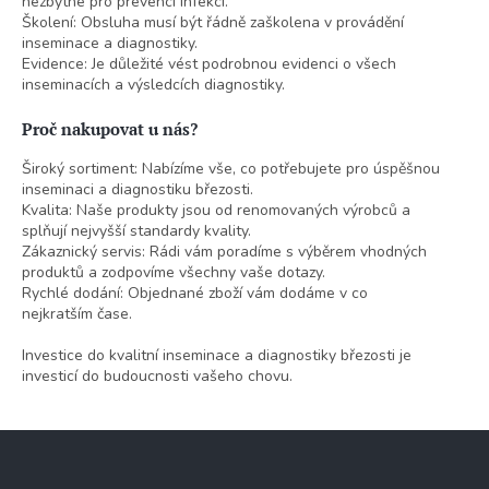
nezbytné pro prevenci infekcí.
Školení: Obsluha musí být řádně zaškolena v provádění
inseminace a diagnostiky.
Evidence: Je důležité vést podrobnou evidenci o všech
inseminacích a výsledcích diagnostiky.
Proč nakupovat u nás?
Široký sortiment: Nabízíme vše, co potřebujete pro úspěšnou
inseminaci a diagnostiku březosti.
Kvalita: Naše produkty jsou od renomovaných výrobců a
splňují nejvyšší standardy kvality.
Zákaznický servis: Rádi vám poradíme s výběrem vhodných
produktů a zodpovíme všechny vaše dotazy.
Rychlé dodání: Objednané zboží vám dodáme v co
nejkratším čase.
Investice do kvalitní inseminace a diagnostiky březosti je
investicí do budoucnosti vašeho chovu.
Z
á
p