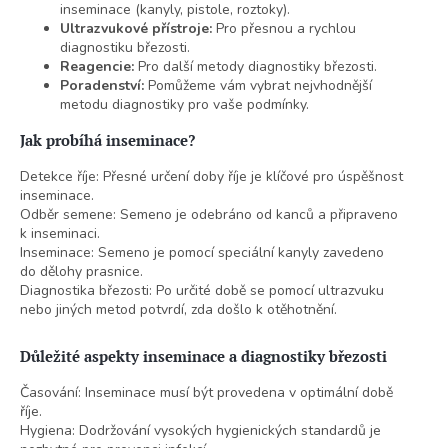
inseminace (kanyly, pistole, roztoky).
Ultrazvukové přístroje:
Pro přesnou a rychlou
diagnostiku březosti.
Reagencie:
Pro další metody diagnostiky březosti.
Poradenství:
Pomůžeme vám vybrat nejvhodnější
metodu diagnostiky pro vaše podmínky.
Jak probíhá inseminace?
Detekce říje: Přesné určení doby říje je klíčové pro úspěšnost
inseminace.
Odběr semene: Semeno je odebráno od kanců a připraveno
k inseminaci.
Inseminace: Semeno je pomocí speciální kanyly zavedeno
do dělohy prasnice.
Diagnostika březosti: Po určité době se pomocí ultrazvuku
nebo jiných metod potvrdí, zda došlo k otěhotnění.
Důležité aspekty inseminace a diagnostiky březosti
Časování: Inseminace musí být provedena v optimální době
říje.
Hygiena: Dodržování vysokých hygienických standardů je