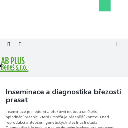
Přejít
Nákupní
na
košík
obsah
Inseminace a diagnostika březosti
prasat
Inseminace je moderní a efektivní metoda umělého
oplodnění prasnic, která umožňuje přesnější kontrolu nad
reprodukcí a zlepšení genetických vlastností stáda.
Diagnostika březosti je pak nezbytným krokem pro potvrzení