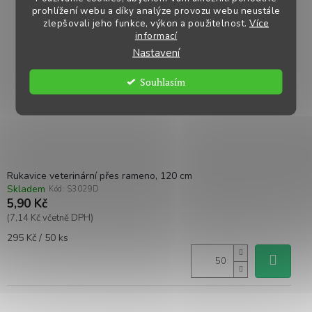
prohlížení webu a díky analýze provozu webu neustále
zlepšovali jeho funkce, výkon a použitelnost.
Více
informací
Nastavení
Souhlasím
Rukavice veterinární přes rameno, 120 cm
Skladem
Kód:
S3029D
5,90 Kč
(7,14 Kč včetně DPH)
Měrná
295 Kč / 50 ks
cena: