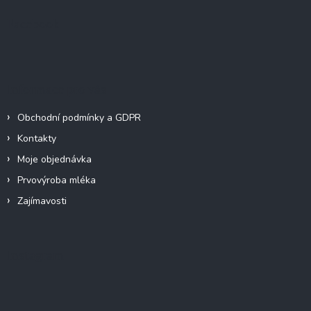
a
Facebook
t
í
Informace pro vás
Obchodní podmínky a GDPR
Kontakty
Moje objednávka
Prvovýroba mléka
Zajímavosti
Instagram