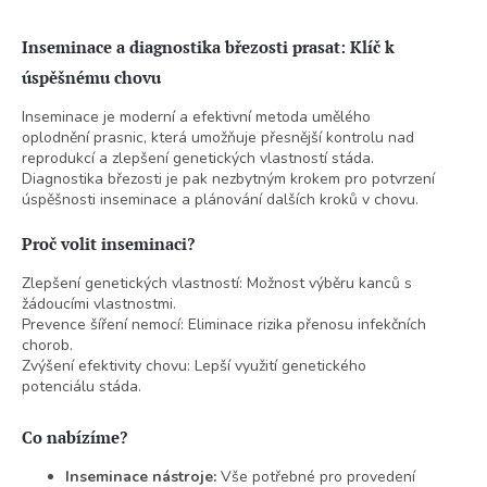
v
l
Inseminace a diagnostika březosti prasat: Klíč k
á
d
úspěšnému chovu
a
c
Inseminace je moderní a efektivní metoda umělého
í
oplodnění prasnic, která umožňuje přesnější kontrolu nad
p
reprodukcí a zlepšení genetických vlastností stáda.
r
Diagnostika březosti je pak nezbytným krokem pro potvrzení
v
úspěšnosti inseminace a plánování dalších kroků v chovu.
k
y
Proč volit inseminaci?
v
ý
Zlepšení genetických vlastností: Možnost výběru kanců s
p
žádoucími vlastnostmi.
i
Prevence šíření nemocí: Eliminace rizika přenosu infekčních
s
chorob.
u
Zvýšení efektivity chovu: Lepší využití genetického
potenciálu stáda.
Co nabízíme?
Inseminace nástroje:
Vše potřebné pro provedení