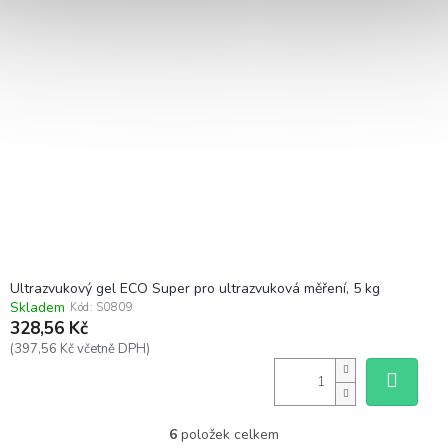
Ultrazvukový gel ECO Super pro ultrazvuková měření, 5 kg
Skladem
Kód:
S0809
328,56 Kč
(397,56 Kč včetně DPH)
6
položek celkem
O