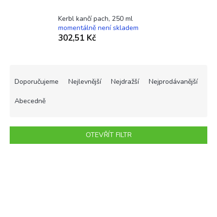
Kerbl kančí pach, 250 ml
momentálně není skladem
302,51 Kč
Ř
a
Doporučujeme
Nejlevnější
Nejdražší
Nejprodávanější
z
e
Abecedně
n
í
p
OTEVŘÍT FILTR
r
o
V
d
ý
u
p
k
i
t
s
ů
p