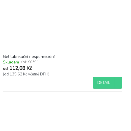
r
o
d
u
k
t
ů
Gel lubrikační nespermicidní
Skladem
Kód:
S0591
112,08 Kč
od
(od 135,62 Kč včetně DPH)
DETAIL