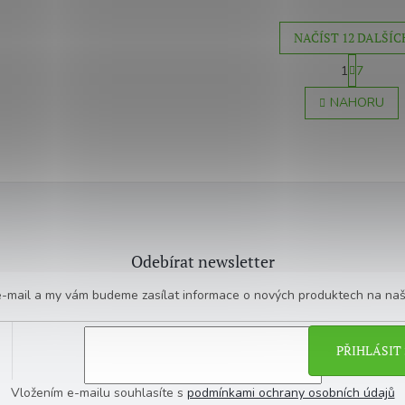
NAČÍST 12 DALŠÍC
S
1
7
t
O
r
v
NAHORU
á
l
n
á
k
d
o
a
v
c
á
í
n
p
í
r
v
Odebírat newsletter
k
y
 e-mail a my vám budeme zasílat informace o nových produktech na na
v
ý
p
i
PŘIHLÁSIT 
s
u
Vložením e-mailu souhlasíte s
podmínkami ochrany osobních údajů