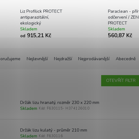
Liz Profilick PROTECT
Paraclean - pří
antiparazitální,
odčervení / ZEN
ekologický
PROTECT
Skladem
Skladem
915,21 Kč
560,87 Kč
od
oručujeme
Nejlevnější
Nejdražší
Nejprodávanější
Abecedně
OTEVŘÍT FILTR
Držák lizu hranatý, rozměr 230 x 220 mm
Skladem
Kód:
F630115- H374126010
Držák lizu kulatý - průměr 210 mm
Skladem
Kód:
F630116