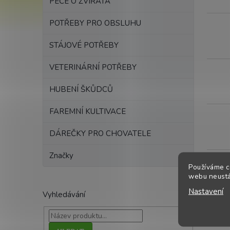
ů
PÉČE O ZVÍŘATA
o
d
POTŘEBY PRO OBSLUHU
u
k
STÁJOVÉ POTŘEBY
t
ů
VETERINÁRNÍ POTŘEBY
HUBENÍ ŠKŮDCŮ
FAREMNÍ KULTIVACE
DÁREČKY PRO CHOVATELE
Značky
Používáme c
webu neustál
Nastavení
Vyhledávání