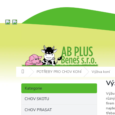
Přejít
na
obsah
Domů
POTŘEBY PRO CHOV KONÍ
Výživa koní
P
Vý
Přeskočit
o
Kategorie
kategorie
s
Výživ
t
různ
CHOV SKOTU
fire
r
najd
a
CHOV PRASAT
třeb