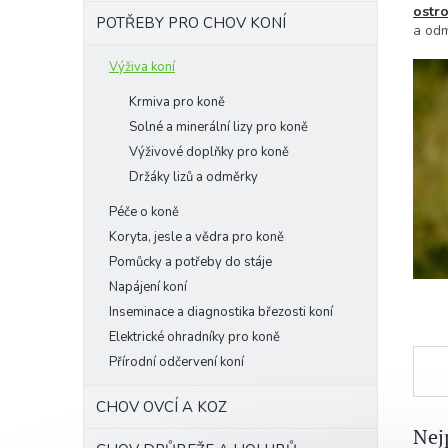
n
ostro
n
POTŘEBY PRO CHOV KONÍ
a od
í
p
Výživa koní
a
Krmiva pro koně
n
Solné a minerální lizy pro koně
e
Výživové doplňky pro koně
l
Držáky lizů a odměrky
Péče o koně
Koryta, jesle a vědra pro koně
Pomůcky a potřeby do stáje
Napájení koní
Inseminace a diagnostika březosti koní
Elektrické ohradníky pro koně
Přírodní odčervení koní
CHOV OVCÍ A KOZ
Nej