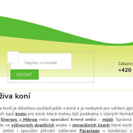
Zákazni
+420 
HLEDAT
živa koní
a koně je důležitou součástí péče o koně a je nezbytné pro udržení jeji
ých typů
krmiv
pro koně, která mohou být podávána v různých formách
m
Energys
a
Mikrop
nebo
speciální krmné směsi
–
müsli
. Správná 
ete ve
výživových doplňcích
anebo v
minerálních lizech
které koně p
a zmínit i speciální přírodní odčervení
Paraclean
v kombinaci 