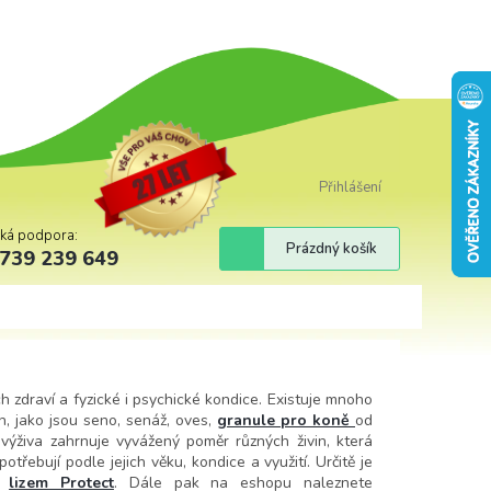
Přihlášení
cká podpora:
Nákupní
Prázdný košík
739 239 649
košík
ch zdraví a fyzické i psychické kondice. Existuje mnoho
, jako jsou seno, senáž, oves,
granule pro koně
od
výživa zahrnuje vyvážený poměr různých živin, která
otřebují podle jejich věku, kondice a využití. Určitě je
s
lizem Protect
. Dále pak na eshopu naleznete