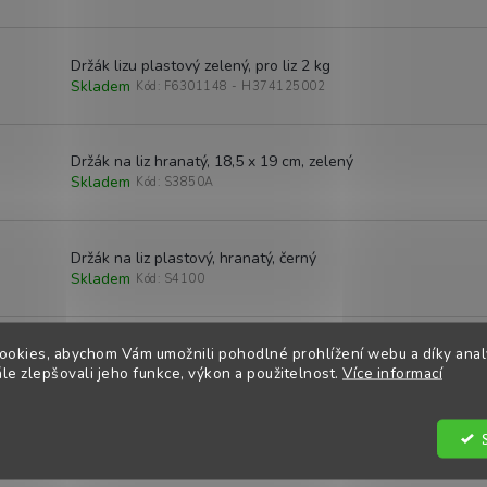
Držák lizu plastový zelený, pro liz 2 kg
Skladem
Kód:
F6301148 - H374125002
Držák na liz hranatý, 18,5 x 19 cm, zelený
Skladem
Kód:
S3850A
Držák na liz plastový, hranatý, černý
Skladem
Kód:
S4100
ookies, abychom Vám umožnili pohodlné prohlížení webu a díky ana
Držák na liz, kovový, 20,5 x 20,5 cm
e zlepšovali jeho funkce, výkon a použitelnost.
Více informací
Skladem
Kód:
S3850D
Energys Base Extra 25 kg
Skladem
Kód:
DH2213