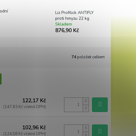
rodní
Liz Profilick ANTIFLY
proti hmyzu 22 kg
Skladem
876,90 Kč
74
položek celkem
122,17 Kč
(147,83 Kč včetně DPH)
102,96 Kč
(124,58 Kč včetně DPH)