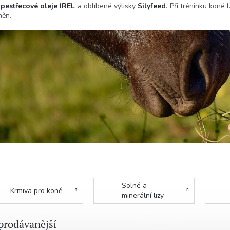
pestřecové oleje IREL
a oblíbené výlisky
Silyfeed
. Při tréninku koné 
měn.
Solné a
Krmiva pro koně
minerální lizy
pro koně
prodávanější