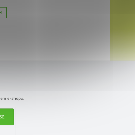
H
šem e-shopu.
SE