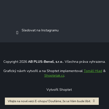
Sledovat na Instagramu
Copyright 2026
AB PLUS-Beneš, s.r.o.
. Všechna práva vyhrazena.
Grafický návrh vytvořil a na Shoptet implementoval
Tomáš Hlad
&
Shoptetak.cz
.
Vytvořil Shoptet
Vítejte na nové verzi E-shopu! Doufáme, že se Vám bude líbit.