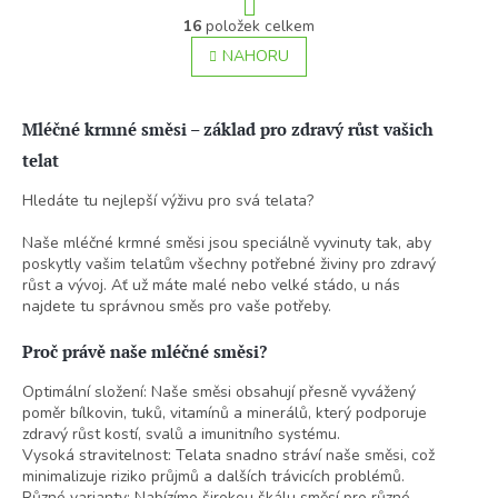
t
O
r
16
položek celkem
v
á
l
NAHORU
n
á
k
o
d
v
a
Mléčné krmné směsi – základ pro zdravý růst vašich
á
c
n
í
telat
í
p
Hledáte tu nejlepší výživu pro svá telata?
r
v
Naše mléčné krmné směsi jsou speciálně vyvinuty tak, aby
k
poskytly vašim telatům všechny potřebné živiny pro zdravý
y
růst a vývoj. Ať už máte malé nebo velké stádo, u nás
v
najdete tu správnou směs pro vaše potřeby.
ý
p
i
Proč právě naše mléčné směsi?
s
Optimální složení: Naše směsi obsahují přesně vyvážený
u
poměr bílkovin, tuků, vitamínů a minerálů, který podporuje
zdravý růst kostí, svalů a imunitního systému.
Vysoká stravitelnost: Telata snadno stráví naše směsi, což
minimalizuje riziko průjmů a dalších trávicích problémů.
Různé varianty: Nabízíme širokou škálu směsí pro různé