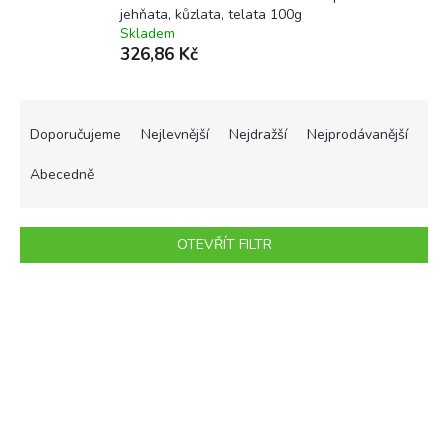
jehňata, kůzlata, telata 100g
Skladem
326,86 Kč
Ř
a
Doporučujeme
Nejlevnější
Nejdražší
Nejprodávanější
z
e
Abecedně
n
í
p
OTEVŘÍT FILTR
r
o
V
d
ý
u
p
k
i
t
s
ů
p
r
o