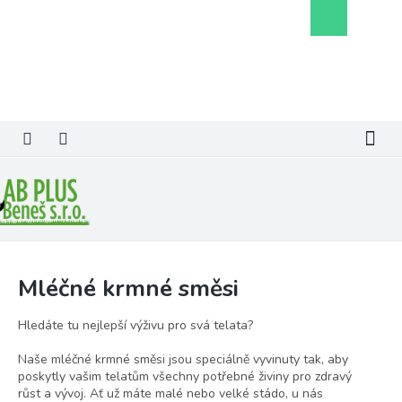
Přejít
Nákupní
na
košík
obsah
Mléčné krmné směsi
Hledáte tu nejlepší výživu pro svá telata?
Naše mléčné krmné směsi jsou speciálně vyvinuty tak, aby
poskytly vašim telatům všechny potřebné živiny pro zdravý
růst a vývoj. Ať už máte malé nebo velké stádo, u nás