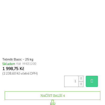
Telmilk Basic - 25 kg
Skladem
Kód:
MI631200
1 998,75 Kč
(2 238,60 Kč včetně DPH)
NAČÍST DALŠÍ 4
S
1
2