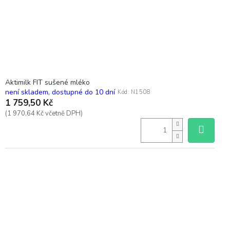
d
u
k
t
ů
Aktimilk FIT sušené mléko
není skladem, dostupné do 10 dní
Kód:
N1508
1 759,50 Kč
(1 970,64 Kč včetně DPH)