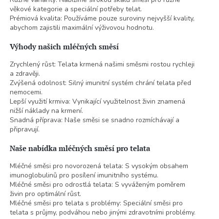
věkové kategorie a speciální potřeby telat.
Prémiová kvalita: Používáme pouze suroviny nejvyšší kvality,
abychom zajistili maximální výživovou hodnotu.
Výhody našich mléčných směsí
Zrychlený růst: Telata krmená našimi směsmi rostou rychleji
a zdravěji.
Zvýšená odolnost: Silný imunitní systém chrání telata před
nemocemi.
Lepší využití krmiva: Vynikající využitelnost živin znamená
nižší náklady na krmení.
Snadná příprava: Naše směsi se snadno rozmíchávají a
připravují.
Naše nabídka mléčných směsí pro telata
Mléčné směsi pro novorozená telata: S vysokým obsahem
imunoglobulinů pro posílení imunitního systému.
Mléčné směsi pro odrostlá telata: S vyváženým poměrem
živin pro optimální růst.
Mléčné směsi pro telata s problémy: Speciální směsi pro
telata s průjmy, podváhou nebo jinými zdravotními problémy.