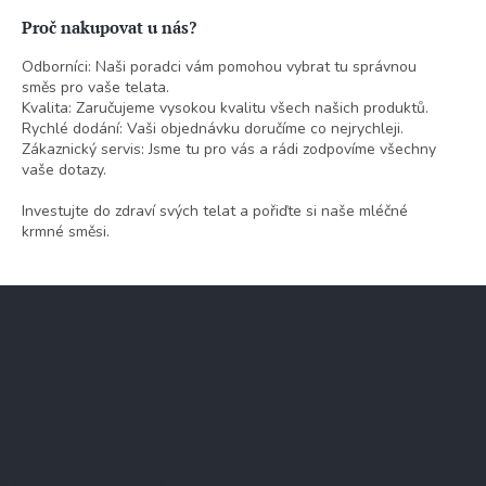
Proč nakupovat u nás?
Odborníci: Naši poradci vám pomohou vybrat tu správnou
směs pro vaše telata.
Kvalita: Zaručujeme vysokou kvalitu všech našich produktů.
Rychlé dodání: Vaši objednávku doručíme co nejrychleji.
Zákaznický servis: Jsme tu pro vás a rádi zodpovíme všechny
vaše dotazy.
Investujte do zdraví svých telat a pořiďte si naše mléčné
krmné směsi.
Z
á
p
a
Facebook
t
í
Informace pro vás