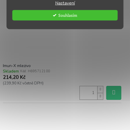
Nastavení
Souhlasím
Imun-X mlezivo
Skladem
Kód:
H695712100
214,20 Kč
(239,90 Kč včetně DPH)