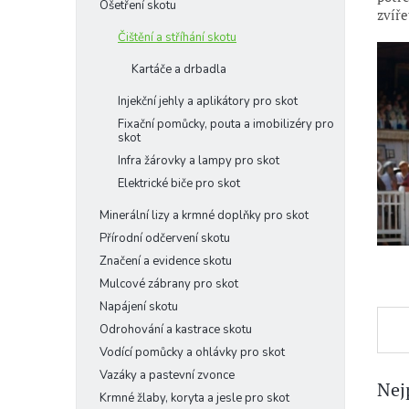
n
Ošetření skotu
zvíře
n
Čištění a stříhání skotu
í
p
Kartáče a drbadla
a
n
Injekční jehly a aplikátory pro skot
e
Fixační pomůcky, pouta a imobilizéry pro
skot
l
Infra žárovky a lampy pro skot
Elektrické biče pro skot
Minerální lizy a krmné doplňky pro skot
Přírodní odčervení skotu
Značení a evidence skotu
Mulcové zábrany pro skot
Napájení skotu
Odrohování a kastrace skotu
Vodící pomůcky a ohlávky pro skot
Vazáky a pastevní zvonce
Nej
Krmné žlaby, koryta a jesle pro skot