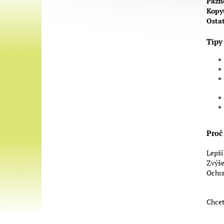
Pazn
Kopy
Ostat
Tipy 
Proč
Lepší
Zvýše
Ochra
Chcet