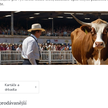
te.
Kartáče a
drbadla
prodávanější