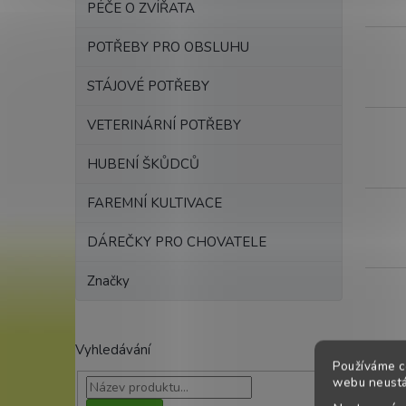
PÉČE O ZVÍŘATA
POTŘEBY PRO OBSLUHU
STÁJOVÉ POTŘEBY
VETERINÁRNÍ POTŘEBY
HUBENÍ ŠKŮDCŮ
FAREMNÍ KULTIVACE
DÁREČKY PRO CHOVATELE
Značky
Vyhledávání
Používáme c
webu neustál