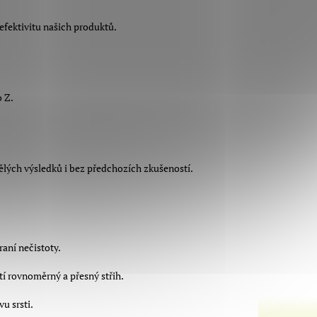
efektivitu našich produktů.
 Z.
vělých výsledků i bez předchozích zkušeností.
raní nečistoty.
stí rovnoměrný a přesný střih.
u srsti.