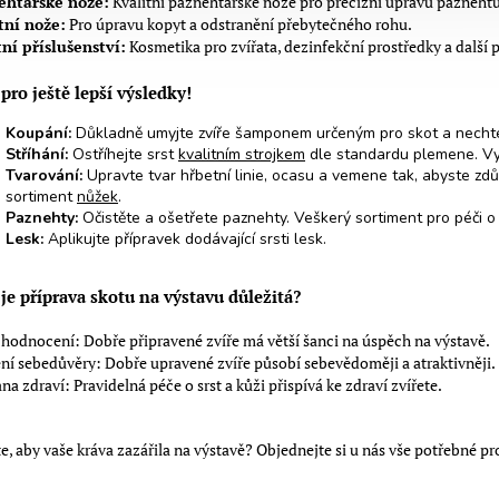
ehtářské nože:
Kvalitní paznehtářské nože pro precizní úpravu paznehtů
tní nože:
Pro úpravu kopyt a odstranění přebytečného rohu.
ní příslušenství:
Kosmetika pro zvířata, dezinfekční prostředky a další 
pro ještě lepší výsledky!
Koupání:
Důkladně umyjte zvíře šamponem určeným pro skot a nechte
Stříhání:
Ostříhejte srst
kvalitním strojkem
dle standardu plemene. Využ
Tvarování:
Upravte tvar hřbetní linie, ocasu a vemene tak, abyste zdůra
sortiment
nůžek
.
Paznehty:
Očistěte a ošetřete paznehty. Veškerý sortiment pro péči 
Lesk:
Aplikujte přípravek dodávající srsti lesk.
 je příprava skotu na výstavu důležitá?
 hodnocení: Dobře připravené zvíře má větší šanci na úspěch na výstavě.
ní sebedůvěry: Dobře upravené zvíře působí sebevědoměji a atraktivněji.
na zdraví: Pravidelná péče o srst a kůži přispívá ke zdraví zvířete.
e, aby vaše kráva zazářila na výstavě? Objednejte si u nás vše potřebné p