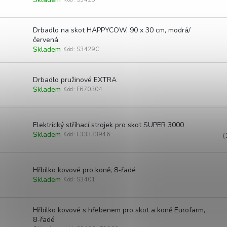
Drbadlo na skot HAPPYCOW, 90 x 30 cm, modrá/
červená
Skladem
Kód:
S3429C
Drbadlo pružinové EXTRA
Skladem
Kód:
F670304
Elektrický stříhací strojek pro skot SUPER 3000
Skladem
Kód:
F33333946
(
Hřbílko kovové pro koně, 8-řadé
Skladem
Kód:
S3401
Hřbílko kovové s hřebenem pro skot a koně Eurofarm,
8-řadé