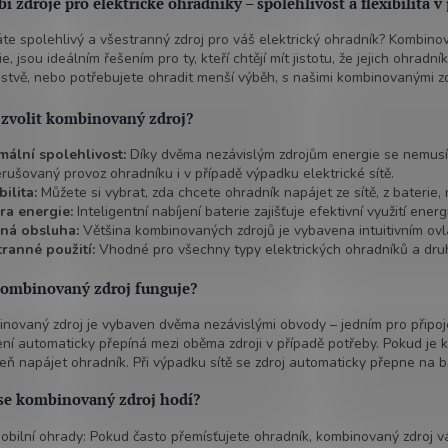
a
i zdroje pro elektrické ohradníky – spolehlivost a flexibilita 
v
c
á
te spolehlivý a všestranný zdroj pro váš elektrický ohradník? Kombinova
í
n
ie, jsou ideálním řešením pro ty, kteří chtějí mít jistotu, že jejich ohra
p
í
stvě, nebo potřebujete ohradit menší výběh, s našimi kombinovanými zd
r
v
k
 zvolit kombinovaný zdroj?
y
v
ální spolehlivost:
Díky dvěma nezávislým zdrojům energie se nemusít
ý
rušovaný provoz ohradníku i v případě výpadku elektrické sítě.
p
bilita:
Můžete si vybrat, zda chcete ohradník napájet ze sítě, z baterie
i
ra energie:
Inteligentní nabíjení baterie zajišťuje efektivní využití ener
s
ná obsluha:
Většina kombinovaných zdrojů je vybavena intuitivním ov
u
ranné použití:
Vhodné pro všechny typy elektrických ohradníků a druh
kombinovaný zdroj funguje?
novaný zdroj je vybaven dvěma nezávislými obvody – jedním pro připojení
ení automaticky přepíná mezi oběma zdroji v případě potřeby. Pokud je k d
eň napájet ohradník. Při výpadku sítě se zdroj automaticky přepne na ba
se kombinovaný zdroj hodí?
obilní ohrady: Pokud často přemísťujete ohradník, kombinovaný zdroj vám