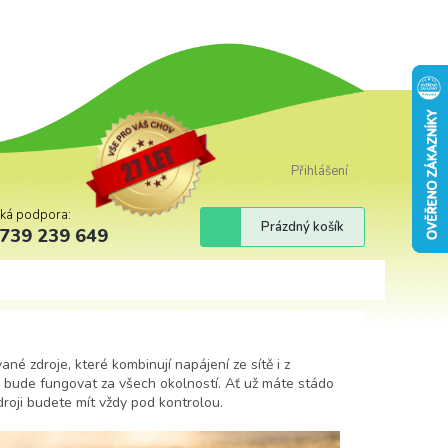
Přihlášení
cká podpora:
Nákupní
Prázdný košík
739 239 649
košík
né zdroje, které kombinují napájení ze sítě i z
dník bude fungovat za všech okolností. Ať už máte stádo
roji budete mít vždy pod kontrolou.