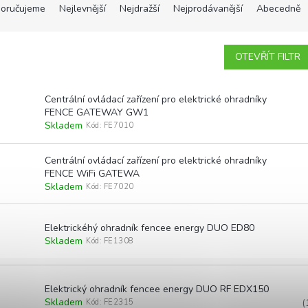
oručujeme
Nejlevnější
Nejdražší
Nejprodávanější
Abecedně
OTEVŘÍT FILTR
Centrální ovládací zařízení pro elektrické ohradníky
FENCE GATEWAY GW1
Skladem
Kód:
FE7010
Centrální ovládací zařízení pro elektrické ohradníky
FENCE WiFi GATEWA
Skladem
Kód:
FE7020
Elektrickéhý ohradník fencee energy DUO ED80
Skladem
Kód:
FE1308
Elektrický ohradník fencee energy DUO RF EDX150
Skladem
Kód:
FE2315
(