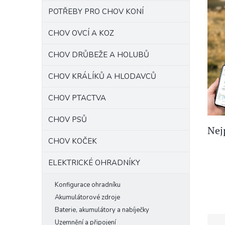
n
n
POTŘEBY PRO CHOV KONÍ
í
p
CHOV OVCÍ A KOZ
a
CHOV DRŮBEŽE A HOLUBŮ
n
e
CHOV KRÁLÍKŮ A HLODAVCŮ
l
CHOV PTACTVA
CHOV PSŮ
Nej
CHOV KOČEK
ELEKTRICKÉ OHRADNÍKY
Konfigurace ohradníku
Akumulátorové zdroje
Baterie, akumulátory a nabíječky
Ř
Uzemnění a připojení