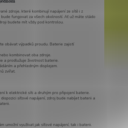
v jednom
né zdroje, které kombinují napájení ze sítě i z
dník bude fungovat za všech okolností. Ať už máte stádo
roji budete mít vždy pod kontrolou.
e obávat výpadků proudu. Baterie zajistí
, nebo kombinovat oba zdroje.
gie a prodlužuje životnost baterie.
ládáním a přehledným displejem.
ů zvířat.
 k elektrické síti a druhým pro připojení baterie.
ispozici síťové napájení, zdroj bude nabíjet baterii a
terii.
 umožní využívat jak síťové napájení, tak i baterii.