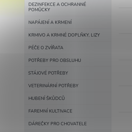
DEZINFEKCE A OCHRANNÉ
POMŮCKY
NAPÁJENÍ A KRMENÍ
KRMIVO A KRMNÉ DOPLŇKY, LIZY
PÉČE O ZVÍŘATA
POTŘEBY PRO OBSLUHU
STÁJOVÉ POTŘEBY
VETERINÁRNÍ POTŘEBY
HUBENÍ ŠKŮDCŮ
FAREMNÍ KULTIVACE
DÁREČKY PRO CHOVATELE