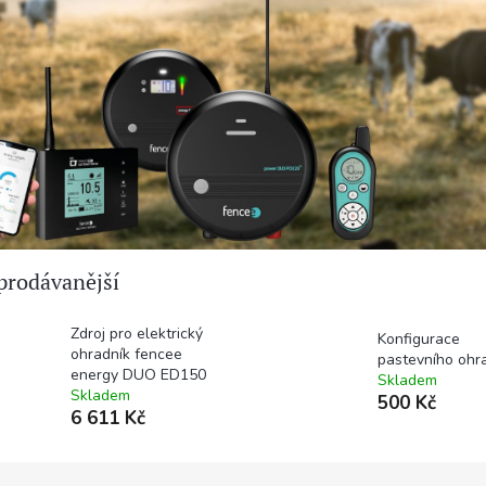
prodávanější
Zdroj pro elektrický
Konfigurace
ohradník fencee
pastevního ohr
energy DUO ED150
Skladem
Skladem
500 Kč
6 611 Kč