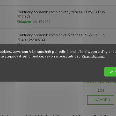
Elektrický ohradník kombinovaný fencee POWER Duo
PD70 7J
Skladem
Kód:
FE1270
Elektrický ohradník kombinovavý fencee POWER Duo
PD40 12/230V 4J
Skladem
Kód:
FE1240
ookies, abychom Vám umožnili pohodlné prohlížení webu a díky ana
e zlepšovali jeho funkce, výkon a použitelnost.
Více informací
Konfigurace pastevního ohrazení
Skladem
Kód:
12979
NAČÍST 12 DALŠÍC
S
1
4
t
O
r
v
NAHORU
á
l
n
á
k
d
o