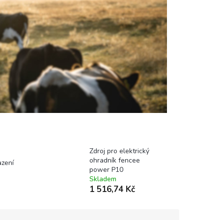
Zdroj pro elektrický
ohradník fencee
azení
power P10
Skladem
1 516,74 Kč