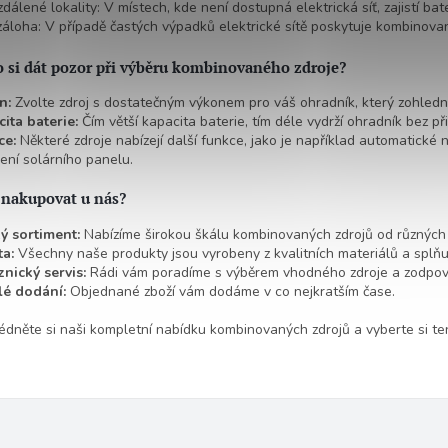
zdálené lokality: V místech, kde není dostupná elektrická síť, zajistí b
záloha: V případě častých výpadků elektrické sítě poskytuje kombinovan
o si dát pozor při výběru kombinovaného zdroje?
n:
Zvolte zdroj s dostatečným výkonem pro váš ohradník, který zohlední 
ita baterie:
Čím větší kapacita baterie, tím déle vydrží ohradník bez přip
ce:
Některé zdroje nabízejí další funkce, jako je například automatické 
jení solárního panelu.
 nakupovat u nás?
ý sortiment:
Nabízíme širokou škálu kombinovaných zdrojů od různých
ta:
Všechny naše produkty jsou vyrobeny z kvalitních materiálů a splňuj
nický servis:
Rádi vám poradíme s výběrem vhodného zdroje a zodpov
lé dodání:
Objednané zboží vám dodáme v co nejkratším čase.
édněte si naši kompletní nabídku kombinovaných zdrojů a vyberte si ten