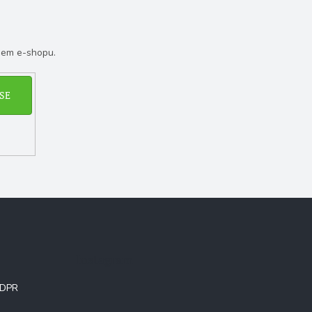
šem e-shopu.
SE
Instagram
GDPR