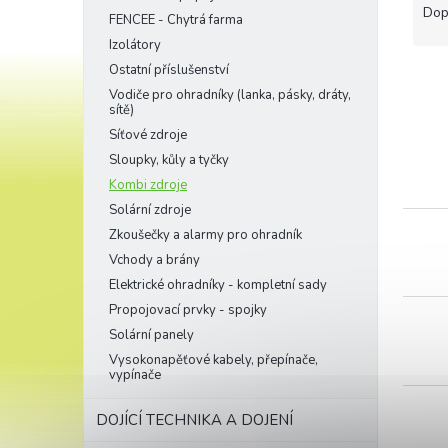
a
Dop
FENCEE - Chytrá farma
z
Izolátory
e
Ostatní příslušenství
n
í
Vodiče pro ohradníky (lanka, pásky, dráty,
sítě)
p
V
Síťové zdroje
r
ý
o
Sloupky, kůly a tyčky
p
d
Kombi zdroje
i
u
Solární zdroje
s
k
p
Zkoušečky a alarmy pro ohradník
t
r
Vchody a brány
ů
o
Elektrické ohradníky - kompletní sady
d
Propojovací prvky - spojky
u
Solární panely
k
Vysokonapěťové kabely, přepínače,
t
vypínače
ů
DOJÍCÍ TECHNIKA A DOJENÍ