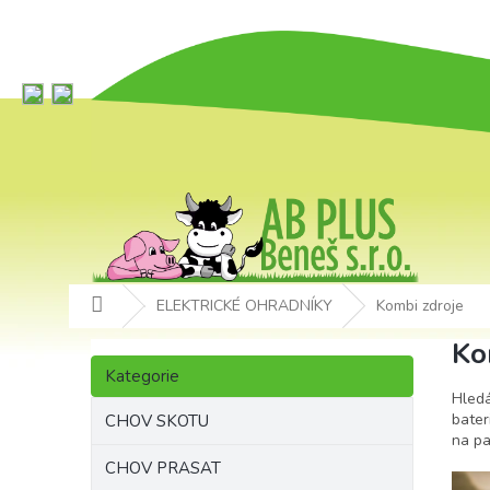
Přejít
na
obsah
Domů
ELEKTRICKÉ OHRADNÍKY
Kombi zdroje
P
Ko
Přeskočit
o
Kategorie
kategorie
s
Hledá
t
bater
CHOV SKOTU
na pa
r
a
CHOV PRASAT