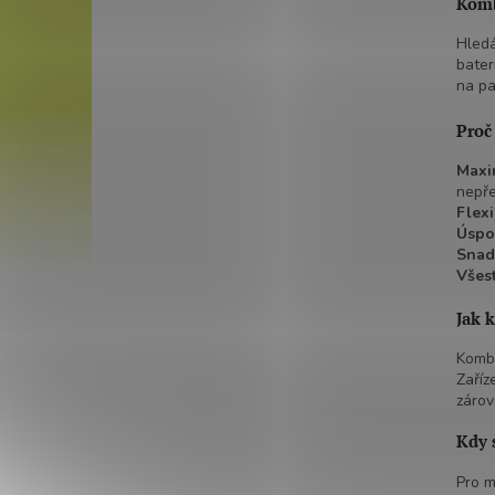
Komb
Hledá
bater
na pa
Proč
Maxim
nepře
Flexi
Úspo
Snad
Všest
Jak 
Kombi
Zaříz
zárov
Kdy 
Pro m