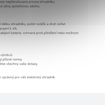
aterie nepřerušovaný provoz ohradníku.
ý zdroj spolehlivou zálohu.
délku ohradníku, počet vodičů a druh zvířat.
ojení k síti.
nabíjení baterie, ochrana proti přetížení nebo možnost
 výrobců.
í přísné normy.
íme všechny vaše dotazy.
 správný pro váš elektrický ohradník.