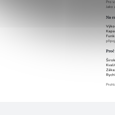
Pro v
Jako 
Na c
Výko
Kapac
Funk
připo
Proč
Širok
Kvali
Zákaz
Rych
Prohl