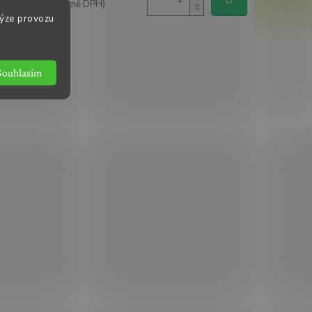
(149,65 Kč včetně DPH)
lýze provozu
Souhlasím