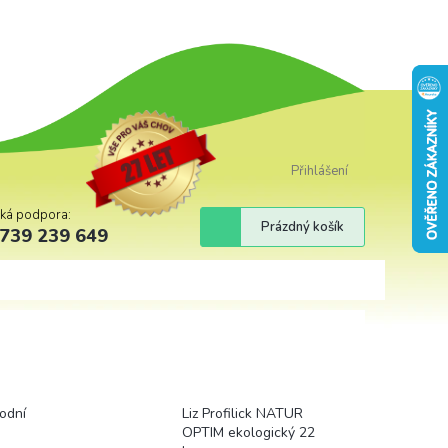
Přihlášení
cká podpora:
Nákupní
Prázdný košík
739 239 649
košík
rodní
Liz Profilick NATUR
OPTIM ekologický 22