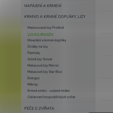
k
NAPÁJENÍ A KRMENÍ
t
ů
KRMIVO A KRMNÉ DOPLŇKY, LIZY
Melasované lizy Profilick
Lizy pro ekorežim
Minerální a krmné doplňky
Držáky na lizy
Pamlsky
Solné lizy Solsel
Melasové lizy Mini lic
Melasové lizy Star Bloc
Energys
Mikrop
Krmné směsi - sušené mléko
Odčervení hospodářských zvířat
PÉČE O ZVÍŘATA