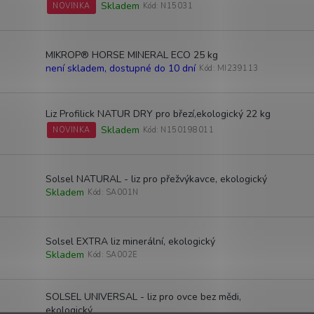
Skladem
NOVINKA
Kód:
N15031
MIKROP® HORSE MINERAL ECO 25 kg
není skladem, dostupné do 10 dní
Kód:
MI239113
Liz Profilick NATUR DRY pro březí,ekologický 22 kg
Skladem
NOVINKA
Kód:
N150198011
Solsel NATURAL - liz pro přežvýkavce, ekologický
Skladem
Kód:
SA001N
Solsel EXTRA liz minerální, ekologický
Skladem
Kód:
SA002E
SOLSEL UNIVERSAL - liz pro ovce bez mědi,
ekologický