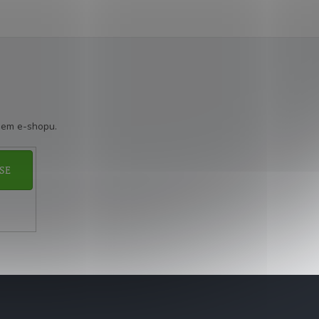
šem e-shopu.
SE