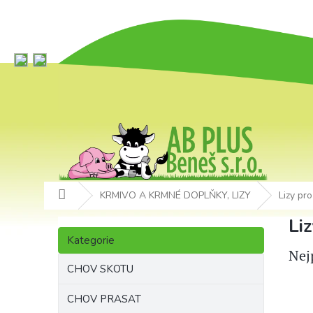
Přejít
na
obsah
Domů
KRMIVO A KRMNÉ DOPLŇKY, LIZY
Lizy pr
P
Li
Přeskočit
o
Kategorie
kategorie
s
Nej
t
CHOV SKOTU
r
a
CHOV PRASAT