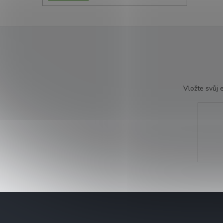
Vložte svůj
Z
á
p