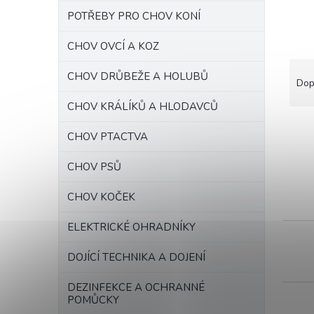
n
n
POTŘEBY PRO CHOV KONÍ
í
p
CHOV OVCÍ A KOZ
a
Ř
CHOV DRŮBEŽE A HOLUBŮ
n
a
Dop
e
z
CHOV KRÁLÍKŮ A HLODAVCŮ
l
e
n
CHOV PTACTVA
í
p
V
CHOV PSŮ
r
ý
o
p
CHOV KOČEK
d
i
u
s
ELEKTRICKÉ OHRADNÍKY
k
p
t
r
DOJÍCÍ TECHNIKA A DOJENÍ
ů
o
d
DEZINFEKCE A OCHRANNÉ
POMŮCKY
u