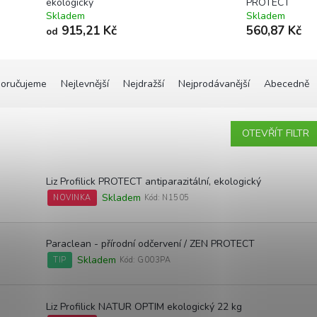
ekologický
PROTECT
Skladem
Skladem
915,21 Kč
560,87 Kč
od
oručujeme
Nejlevnější
Nejdražší
Nejprodávanější
Abecedně
OTEVŘÍT FILTR
Liz Profilick PROTECT antiparazitální, ekologický
Skladem
NOVINKA
Kód:
N1505
Paraclean - přírodní odčervení / ZEN PROTECT
Skladem
TIP
Kód:
G003PA
Liz Profilick NATUR OPTIM ekologický 22 kg