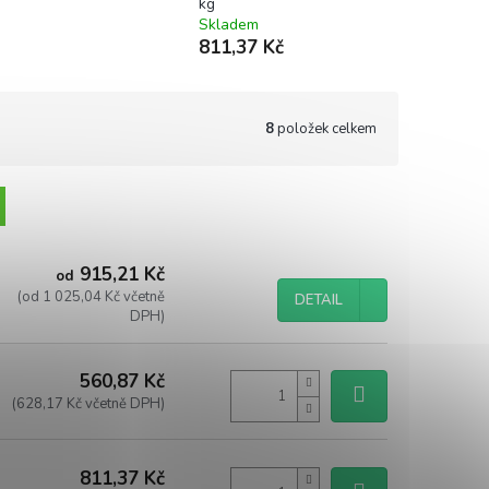
kg
Skladem
811,37 Kč
8
položek celkem
915,21 Kč
od
(od 1 025,04 Kč včetně
DETAIL
DPH)
560,87 Kč
(628,17 Kč včetně DPH)
811,37 Kč