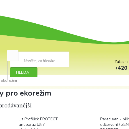
Zákazni
+420 
HLEDAT
o ekorežim
zy pro ekorežim
prodávanější
Liz Profilick PROTECT
Paraclean - pří
antiparazitální,
odčervení / ZEN