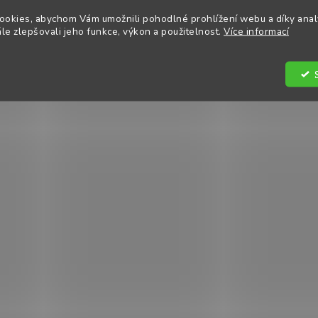
Skladem
Kód:
SA004O
ookies, abychom Vám umožnili pohodlné prohlížení webu a díky ana
e zlepšovali jeho funkce, výkon a použitelnost.
Více informací
O
v
l
á
d
a
c
í
p
r
v
k
y
v
ý
p
i
s
u