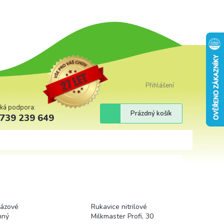
Přihlášení
cká podpora:
Nákupní
Prázdný košík
739 239 649
košík
rázové
Rukavice nitrilové
nný
Milkmaster Profi, 30