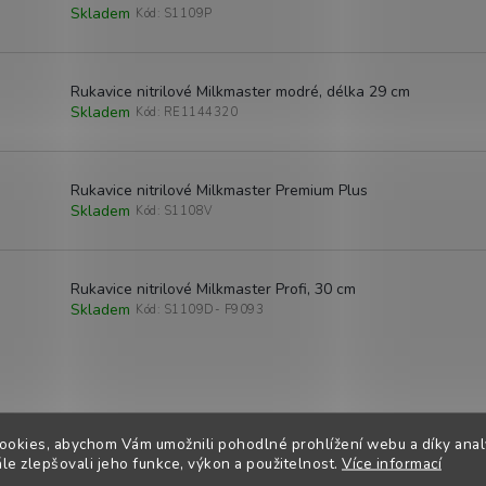
Skladem
Kód:
S1109P
Rukavice nitrilové Milkmaster modré, délka 29 cm
Skladem
Kód:
RE1144320
Rukavice nitrilové Milkmaster Premium Plus
Skladem
Kód:
S1108V
Rukavice nitrilové Milkmaster Profi, 30 cm
Skladem
Kód:
S1109D- F9093
O
v
l
á
ookies, abychom Vám umožnili pohodlné prohlížení webu a díky ana
d
e zlepšovali jeho funkce, výkon a použitelnost.
Více informací
a