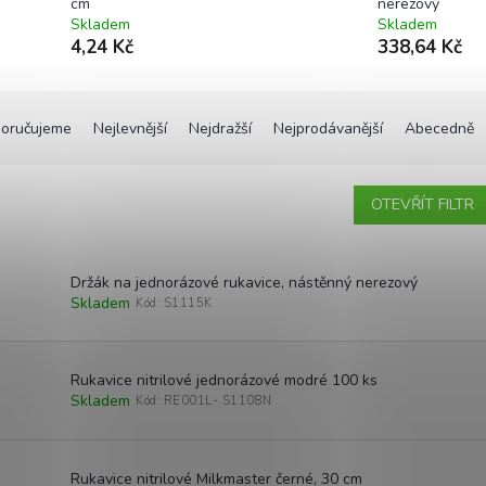
cm
nerezový
Skladem
Skladem
4,24 Kč
338,64 Kč
oručujeme
Nejlevnější
Nejdražší
Nejprodávanější
Abecedně
OTEVŘÍT FILTR
Držák na jednorázové rukavice, nástěnný nerezový
Skladem
Kód:
S1115K
Rukavice nitrilové jednorázové modré 100 ks
Skladem
Kód:
RE001L- S1108N
Rukavice nitrilové Milkmaster černé, 30 cm