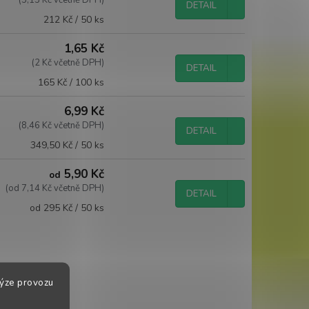
DETAIL
Měrná
212 Kč / 50 ks
cena:
1,65 Kč
(2 Kč včetně DPH)
DETAIL
Měrná
165 Kč / 100 ks
cena:
6,99 Kč
(8,46 Kč včetně DPH)
DETAIL
Měrná
349,50 Kč / 50 ks
cena:
5,90 Kč
od
(od 7,14 Kč včetně DPH)
DETAIL
Měrná
od 295 Kč / 50 ks
cena:
lýze provozu