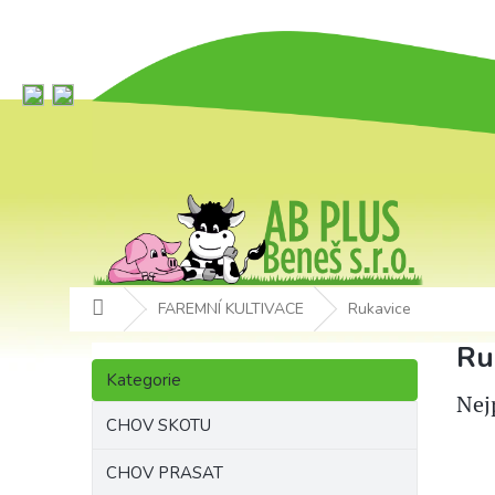
Přejít
na
obsah
Domů
FAREMNÍ KULTIVACE
Rukavice
P
Ru
Přeskočit
o
Kategorie
kategorie
s
Nej
t
CHOV SKOTU
r
a
CHOV PRASAT