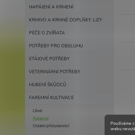
k
NAPÁJENÍ A KRMENÍ
t
ů
KRMIVO A KRMNÉ DOPLŇKY, LIZY
PÉČE O ZVÍŘATA
POTŘEBY PRO OBSLUHU
STÁJOVÉ POTŘEBY
VETERINÁRNÍ POTŘEBY
HUBENÍ ŠKŮDCŮ
FAREMNÍ KULTIVACE
Líhně
Rukavice
Používáme c
Ostatní příslušenství
webu neustál