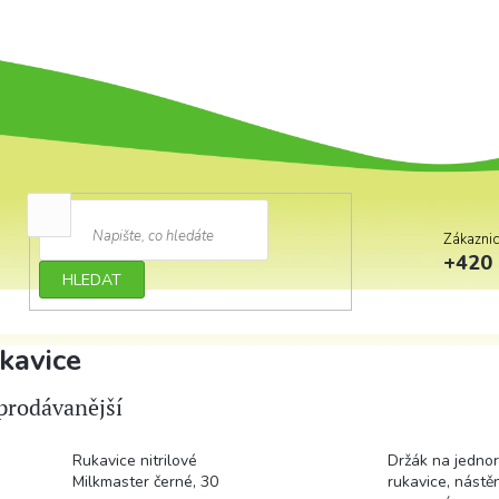
Zákazni
+420 
HLEDAT
kavice
prodávanější
Rukavice nitrilové
Držák na jedno
Milkmaster černé, 30
rukavice, nástě