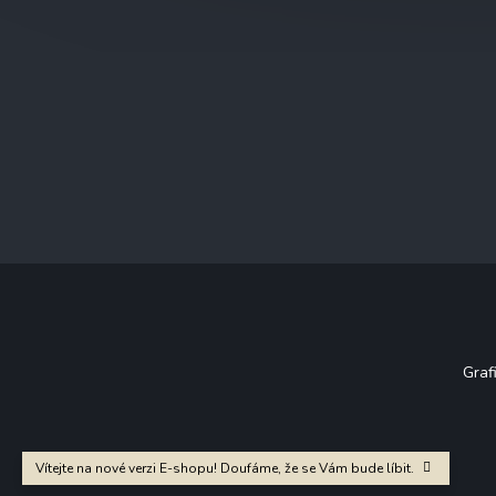
Graf
Vítejte na nové verzi E-shopu! Doufáme, že se Vám bude líbit.