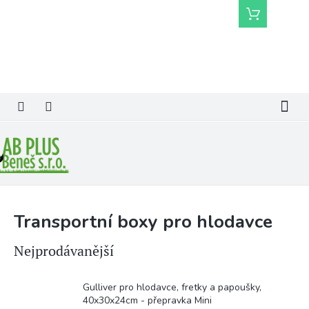
Přejít
Nákupní
na
košík
obsah
Transportní boxy pro hlodavce
Nejprodávanější
Gulliver pro hlodavce, fretky a papoušky,
40x30x24cm - přepravka Mini