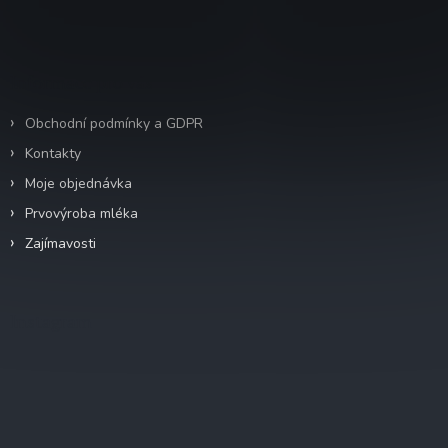
p
í
r
v
k
Informace pro vás
y
v
ý
Obchodní podmínky a GDPR
p
Kontakty
i
s
Moje objednávka
u
Prvovýroba mléka
Zajímavosti
Instagram