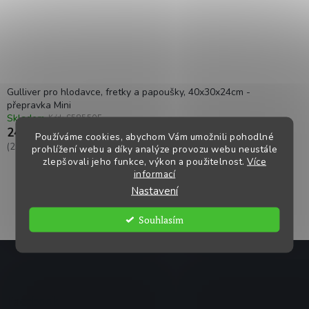
u
k
t
ů
Gulliver pro hlodavce, fretky a papoušky, 40x30x24cm -
přepravka Mini
Skladem
Kód:
S58550F
242,14 Kč
Používáme cookies, abychom Vám umožnili pohodlné
(292,99 Kč včetně DPH)
prohlížení webu a díky analýze provozu webu neustále
zlepšovali jeho funkce, výkon a použitelnost.
Více
informací
Nastavení
1
položek celkem
O
Souhlasím
v
l
Z
á
á
d
p
a
c
a
Facebook
í
t