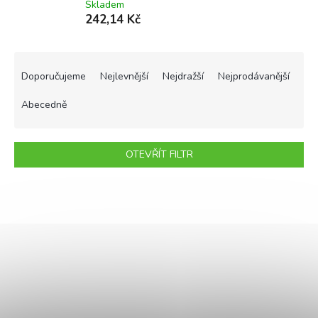
Skladem
242,14 Kč
Ř
a
Doporučujeme
Nejlevnější
Nejdražší
Nejprodávanější
z
e
Abecedně
n
í
p
OTEVŘÍT FILTR
r
o
V
d
ý
u
p
k
i
t
s
ů
p
r
o
d