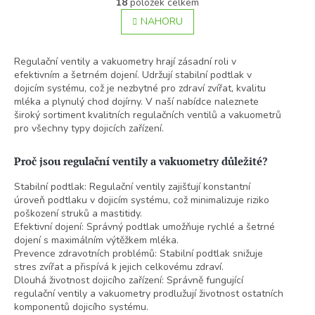
18
položek celkem
v
á
l
NAHORU
n
á
k
o
d
v
a
Regulační ventily a vakuometry hrají zásadní roli v
á
c
efektivním a šetrném dojení. Udržují stabilní podtlak v
n
í
dojicím systému, což je nezbytné pro zdraví zvířat, kvalitu
í
p
mléka a plynulý chod dojírny. V naší nabídce naleznete
r
široký sortiment kvalitních regulačních ventilů a vakuometrů
v
pro všechny typy dojicích zařízení.
k
y
Proč jsou regulační ventily a vakuometry důležité?
v
ý
Stabilní podtlak: Regulační ventily zajišťují konstantní
p
úroveň podtlaku v dojicím systému, což minimalizuje riziko
i
poškození struků a mastitidy.
s
Efektivní dojení: Správný podtlak umožňuje rychlé a šetrné
u
dojení s maximálním výtěžkem mléka.
Prevence zdravotních problémů: Stabilní podtlak snižuje
stres zvířat a přispívá k jejich celkovému zdraví.
Dlouhá životnost dojicího zařízení: Správně fungující
regulační ventily a vakuometry prodlužují životnost ostatních
komponentů dojicího systému.