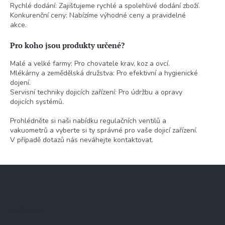
Rychlé dodání: Zajišťujeme rychlé a spolehlivé dodání zboží.
Konkurenční ceny: Nabízíme výhodné ceny a pravidelné
akce.
Pro koho jsou produkty určené?
Malé a velké farmy: Pro chovatele krav, koz a ovcí.
Mlékárny a zemědělská družstva: Pro efektivní a hygienické
dojení.
Servisní techniky dojicích zařízení: Pro údržbu a opravy
dojicích systémů.
Prohlédněte si naši nabídku regulačních ventilů a
vakuometrů a vyberte si ty správné pro vaše dojicí zařízení.
V případě dotazů nás neváhejte kontaktovat.
Z
á
p
a
Facebook
t
í