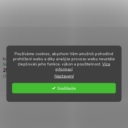
Používáme cookies, abychom Vám umožnili pohodlné
prohlížení webu a díky analýze provozu webu neustále
Kohout třmenový rovný 1/2
zlepšovali jeho funkce, výkon a použitelnost.
Více
Skladem
Kód:
F8303
informací
259,90 Kč
Nastavení
(314,48 Kč včetně DPH)
Souhlasím