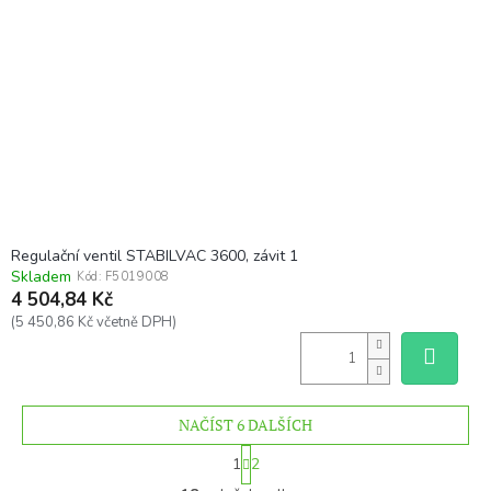
Regulační ventil STABILVAC 3600, závit 1
Skladem
Kód:
F5019008
4 504,84 Kč
(5 450,86 Kč včetně DPH)
NAČÍST 6 DALŠÍCH
S
1
2
t
O
r