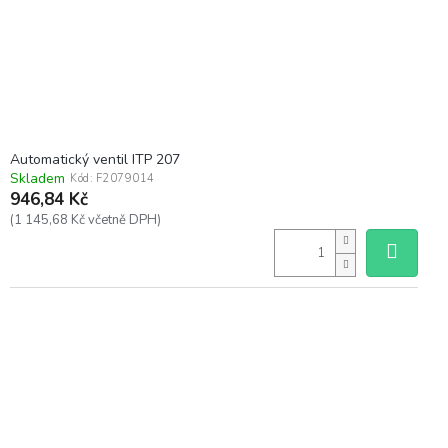
d
u
k
t
ů
Automatický ventil ITP 207
Skladem
Kód:
F2079014
946,84 Kč
(1 145,68 Kč včetně DPH)