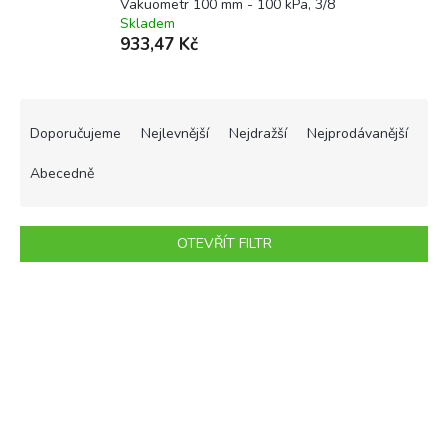
Vakuometr 100 mm - 100 kPa, 3/8
Skladem
933,47 Kč
Ř
a
Doporučujeme
Nejlevnější
Nejdražší
Nejprodávanější
z
e
Abecedně
n
í
p
OTEVŘÍT FILTR
r
o
V
d
ý
u
p
k
i
t
s
ů
p
r
o