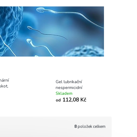
nární
Gel lubrikační
skot,
nespermicidní
Skladem
112,08 Kč
od
8
položek celkem