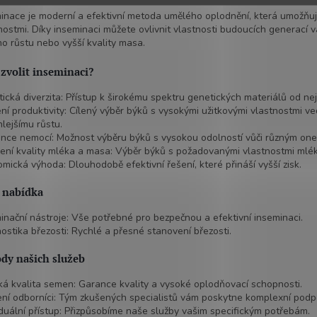
a
c
inace je moderní a efektivní metoda umělého oplodnění, která umožňuje
í
nostmi. Díky inseminaci můžete ovlivnit vlastnosti budoucích generací
p
ho růstu nebo vyšší kvality masa.
r
v
 zvolit inseminaci?
k
y
ická diverzita: Přístup k širokému spektru genetických materiálů od ne
v
ní produktivity: Cílený výběr býků s vysokými užitkovými vlastnostmi v
ý
hlejšímu růstu.
p
nce nemocí: Možnost výběru býků s vysokou odolností vůči různým on
i
ení kvality mléka a masa: Výběr býků s požadovanými vlastnostmi mlé
s
mická výhoda: Dlouhodobě efektivní řešení, které přináší vyšší zisk.
u
 nabídka
inační nástroje: Vše potřebné pro bezpečnou a efektivní inseminaci.
ostika březosti: Rychlé a přesné stanovení březosti.
dy našich služeb
á kvalita semen: Garance kvality a vysoké oplodňovací schopnosti.
ní odborníci: Tým zkušených specialistů vám poskytne komplexní podp
iduální přístup: Přizpůsobíme naše služby vašim specifickým potřebám.