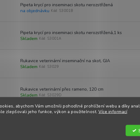
Pipeta krycí pro inseminaci skotu nerozstřižená
na objednávku
Kód:
S3001B
Pipeta krycí pro inseminaci skotu nerozstřižená,1 ks
Skladem
Kód:
S3001A
Rukavice veterinární inseminační na skot, GIA
Skladem
Kód:
S3029
Rukavice veterinární přes rameno, 120 cm
Skladem
Kód:
S3029D
ookies, abychom Vám umožnili pohodlné prohlížení webu a díky ana
O
e zlepšovali jeho funkce, výkon a použitelnost.
Více informací
v
l
minace krav – cesta k genetické excelenci vašeho stáda
á
d
e zlepšit genetický potenciál vašeho stáda a zvýšit jeho produktivitu?