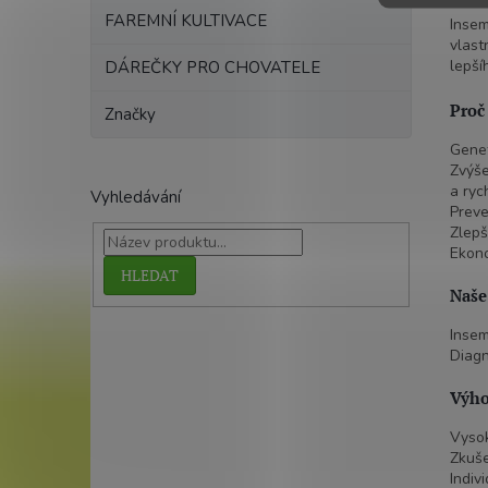
FAREMNÍ KULTIVACE
Insem
vlast
lepší
DÁREČKY PRO CHOVATELE
Proč
Značky
Genet
Zvýše
a ryc
Vyhledávání
Preve
Zlepš
Ekono
HLEDAT
Naše
Insem
Diagn
Výho
Vysok
Zkuše
Indiv