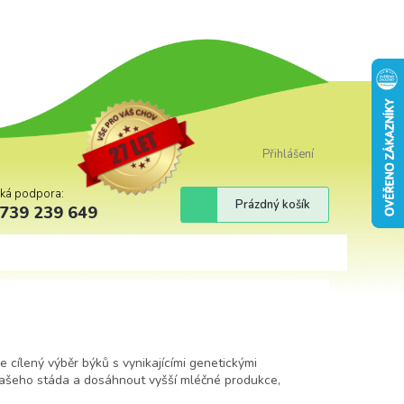
Přihlášení
cká podpora:
Nákupní
Prázdný košík
739 239 649
košík
 cílený výběr býků s vynikajícími genetickými
 vašeho stáda a dosáhnout vyšší mléčné produkce,