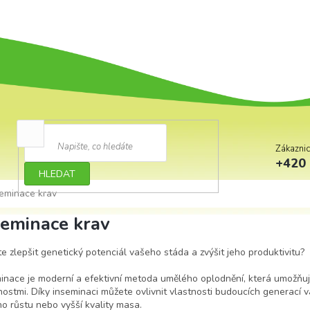
Zákazni
+420 
HLEDAT
seminace krav
seminace krav
e zlepšit genetický potenciál vašeho stáda a zvýšit jeho produktivitu?
inace je moderní a efektivní metoda umělého oplodnění, která umožňuje
nostmi. Díky inseminaci můžete ovlivnit vlastnosti budoucích generací
ho růstu nebo vyšší kvality masa.