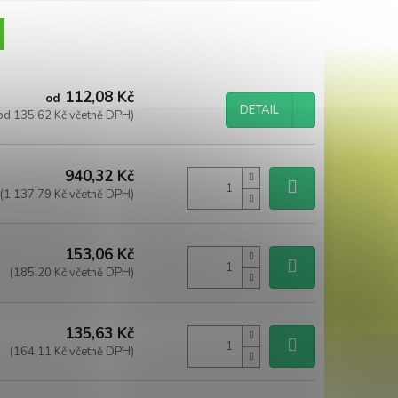
112,08 Kč
od
DETAIL
od 135,62 Kč včetně DPH)
940,32 Kč
(1 137,79 Kč včetně DPH)
153,06 Kč
(185,20 Kč včetně DPH)
135,63 Kč
(164,11 Kč včetně DPH)