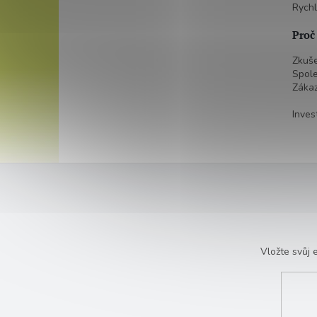
Rychl
Proč
Zkuše
Spole
Zákaz
Inves
Vložte svůj