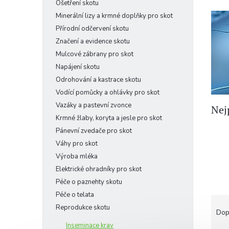
n
Ošetření skotu
n
Minerální lizy a krmné doplňky pro skot
í
Přírodní odčervení skotu
p
Značení a evidence skotu
a
Mulcové zábrany pro skot
n
e
Napájení skotu
l
Odrohování a kastrace skotu
Vodící pomůcky a ohlávky pro skot
Vazáky a pastevní zvonce
Nej
Krmné žlaby, koryta a jesle pro skot
Pánevní zvedače pro skot
Váhy pro skot
Výroba mléka
Elektrické ohradníky pro skot
Péče o paznehty skotu
Péče o telata
Ř
Reprodukce skotu
a
Dop
z
Inseminace krav