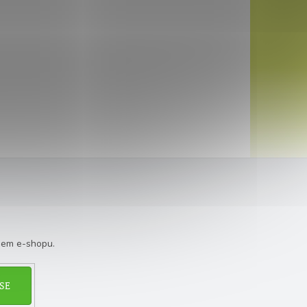
šem e-shopu.
SE