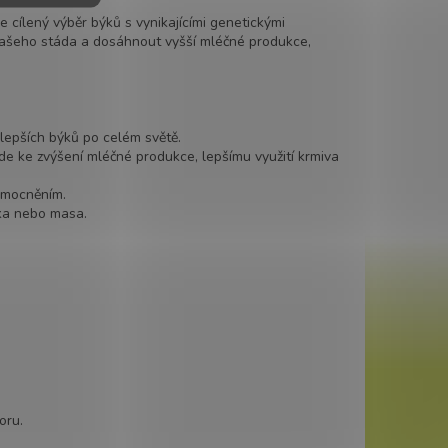
 cílený výběr býků s vynikajícími genetickými
 vašeho stáda a dosáhnout vyšší mléčné produkce,
jlepších býků po celém světě.
ede ke zvýšení mléčné produkce, lepšímu využití krmiva
emocněním.
ka nebo masa.
oru.