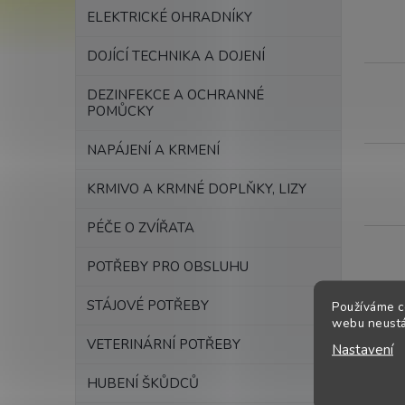
ELEKTRICKÉ OHRADNÍKY
DOJÍCÍ TECHNIKA A DOJENÍ
DEZINFEKCE A OCHRANNÉ
POMŮCKY
NAPÁJENÍ A KRMENÍ
KRMIVO A KRMNÉ DOPLŇKY, LIZY
PÉČE O ZVÍŘATA
POTŘEBY PRO OBSLUHU
STÁJOVÉ POTŘEBY
Používáme c
webu neustál
VETERINÁRNÍ POTŘEBY
Nastavení
Inse
HUBENÍ ŠKŮDCŮ
Chcet