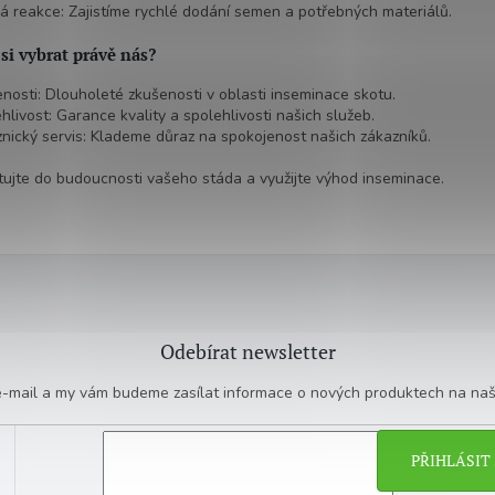
á reakce: Zajistíme rychlé dodání semen a potřebných materiálů.
 si vybrat právě nás?
nosti: Dlouholeté zkušenosti v oblasti inseminace skotu.
hlivost: Garance kvality a spolehlivosti našich služeb.
nický servis: Klademe důraz na spokojenost našich zákazníků.
tujte do budoucnosti vašeho stáda a využijte výhod inseminace.
Odebírat newsletter
 e-mail a my vám budeme zasílat informace o nových produktech na na
PŘIHLÁSIT 