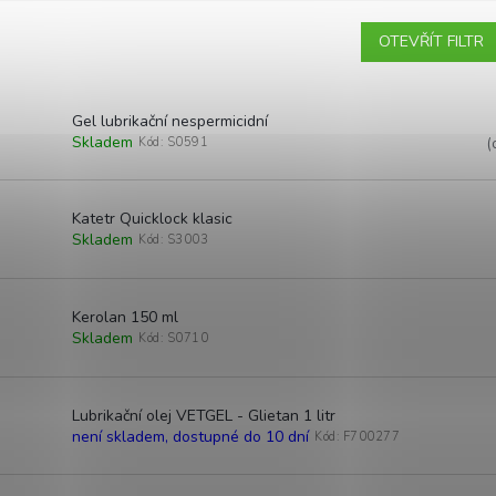
OTEVŘÍT FILTR
Gel lubrikační nespermicidní
Skladem
Kód:
S0591
(
Katetr Quicklock klasic
Skladem
Kód:
S3003
Kerolan 150 ml
Skladem
Kód:
S0710
Lubrikační olej VETGEL - Glietan 1 litr
není skladem, dostupné do 10 dní
Kód:
F700277