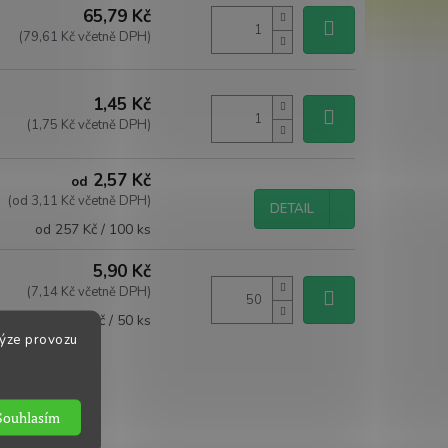
65,79 Kč
(79,61 Kč včetně DPH)
1,45 Kč
(1,75 Kč včetně DPH)
2,57 Kč
od
(od 3,11 Kč včetně DPH)
DETAIL
Měrná
od 257 Kč / 100 ks
cena:
5,90 Kč
(7,14 Kč včetně DPH)
Měrná
295 Kč / 50 ks
cena:
lýze provozu
Souhlasím