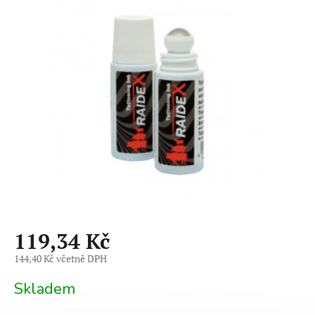
je
0,0
z
5
hvězdiček.
119,34 Kč
144,40 Kč včetně DPH
Měrná
Skladem
cena: