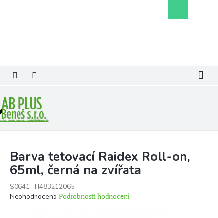
Přejít
Nákupní
na
košík
obsah
Barva tetovací Raidex Roll-on,
65ml, černá na zvířata
S0641- H483212065
Průměrné
Podrobnosti hodnocení
Neohodnoceno
hodnocení
produktu