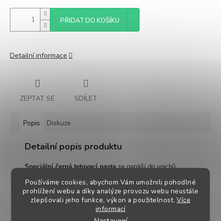
PŘIDAT DO KOŠÍKU
Detailní informace
ZEPTAT SE
SDÍLET
Popis
Diskuze
Detailní popis produktu
Speciální černá tetovací pasta
se nanáší do vpichů
tetovaného čísla pomocí Roll-on kuličky.
Používáme cookies, abychom Vám umožnili pohodlné
prohlížení webu a díky analýze provozu webu neustále
zlepšovali jeho funkce, výkon a použitelnost.
Více
Používá se zejména u selat a jehňat.
informací
Nastavení