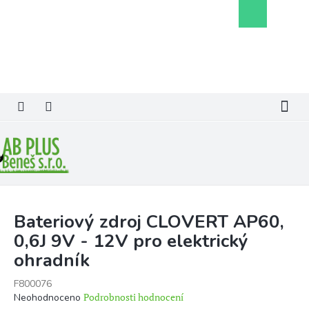
Přejít
Nákupní
na
košík
obsah
Bateriový zdroj CLOVERT AP60,
0,6J 9V - 12V pro elektrický
ohradník
F800076
Průměrné
Podrobnosti hodnocení
Neohodnoceno