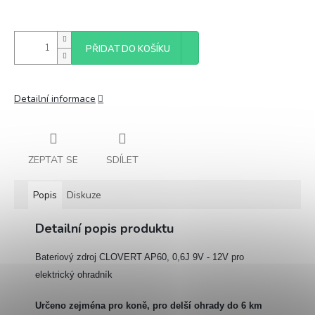
PŘIDAT DO KOŠÍKU
Detailní informace
ZEPTAT SE
SDÍLET
Popis
Diskuze
Detailní popis produktu
Bateriový zdroj CLOVERT AP60, 0,6J 9V - 12V pro
elektrický ohradník
Určeno zejména pro koně, pro delší ohrady do 6 km