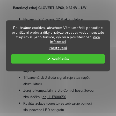
Bateriový zdroj CLOVERT AP60, 0,6J 9V - 12V
Napájení: 9 V baterií, 12 V akumulátorem
obj. č. F800009
32Ah/12V
a síťovým zdrojem
Používáme cookies, abychom Vám umožnili pohodlné
prohlížení webu a díky analýze provozu webu neustále
Určeno zejména pro koně a citlivá zvířata, pro delší
zlepšovali jeho funkce, výkon a použitelnost.
Více
ohrady do 6 km
informací
Spotřeba proudu: 9V - 67 mA/h, 12V – 43 mA/h
Nastavení
Plynulá regulace výkonu.
Ochrana - při poklesu napětí se zdroj automaticky
Souhlasím
přepne do ECO režimu, kdy je v činnosti jeden z pěti
impulzů.
Tříbarevná LED dioda signalizuje stav napětí
akumulátoru.
Zdroj je kompatibilní s Bip Control bezdrátovou
obj. č. F800650
zkoušečkou
Kvalita izolace (porostu) se zobrazuje pomocí
sloupcového LED bar grafu