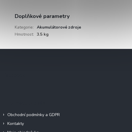
Doplňkové parametry
Kategorie
:
Akumulátorové zdroje
Hmotnost
:
3.5 kg
Z
á
p
a
Facebook
t
í
Informace pro vás
Obchodní podmínky a GDPR
Kontakty