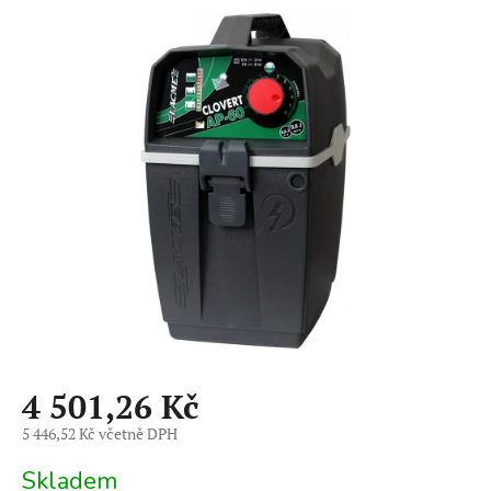
hodnocení
produktu
je
0,0
z
5
hvězdiček.
4 501,26 Kč
5 446,52 Kč včetně DPH
Měrná
Skladem
cena: