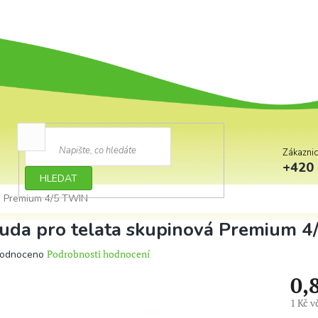
Zákazni
+420 
HLEDAT
á Premium 4/5 TWIN
uda pro telata skupinová Premium 
ěrné
Podrobnosti hodnocení
odnoceno
ocení
0,
ktu
1 Kč 