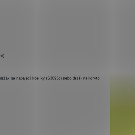
ní)
držák na koryto
 držák na napájecí kbelíky (S3095c) nebo