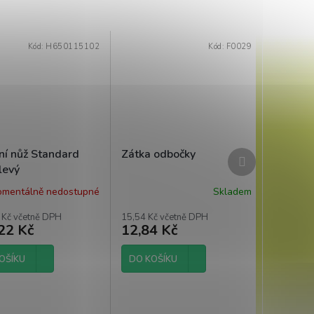
Kód:
H650115102
Kód:
F0029
ní nůž Standard
Zátka odbočky
Další
produkt
levý
mentálně nedostupné
Skladem
 Kč včetně DPH
15,54 Kč včetně DPH
22 Kč
12,84 Kč
OŠÍKU
DO KOŠÍKU