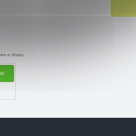
šem e-shopu.
SE