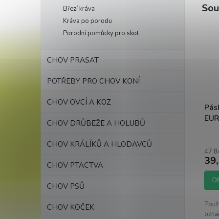
Sou
Březí kráva
Kráva po porodu
Porodní pomůcky pro skot
CHOV PRASAT
POTŘEBY PRO CHOV KONÍ
CHOV OVCÍ A KOZ
Pás
EUR
CHOV DRŮBEŽE A HOLUBŮ
CHOV KRÁLÍKŮ A HLODAVCŮ
47,8
39,
CHOV PTACTVA
D
CHOV PSŮ
Použ
CHOV KOČEK
označ