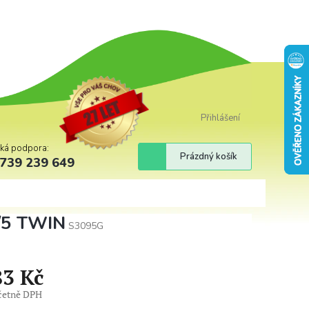
Přihlášení
cká podpora:
Nákupní
Prázdný košík
739 239 649
košík
4/5 TWIN
S3095G
83 Kč
včetně DPH