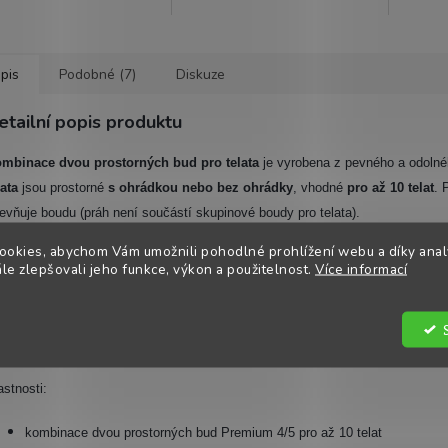
pis
Podobné (7)
Diskuze
etailní popis produktu
mbinace dvou prostorných bud pro telata
je vyrobena z pevného a odolné
lata
jsou prostorn
é
s ohrádkou nebo bez ohrádky
, vhodn
é
pro až 10 telat
. 
evňuje boudu (práh není součástí skupinové boudy pro telata).
ookies, abychom Vám umožnili pohodlné prohlížení webu a díky ana
oží je na objednávku.
e zlepšovali jeho funkce, výkon a použitelnost.
Více informací
nu ovlivňují náklady na dopravu a počet bud.
bídka cen je řešena individuálně.
astnosti:
kombinace dvou prostorných bud Premium 4/5 pro až 10 telat