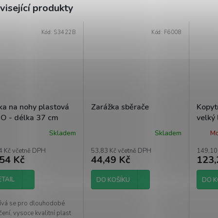
visející produkty
Kód:
S3422B
Kód:
F6008
ka na nohy plastová
Zarážka sběrače
Kopyt
O - délka 37 cm
velký 
Skladem
Skladem
Mo
4 Kč včetně DPH
53,83 Kč včetně DPH
149,10
54 Kč
44,49 Kč
123,
ETAIL
DO KOŠÍKU
DO K
ívá se pro dlouhodobé
ení, vysoce kvalitní plast