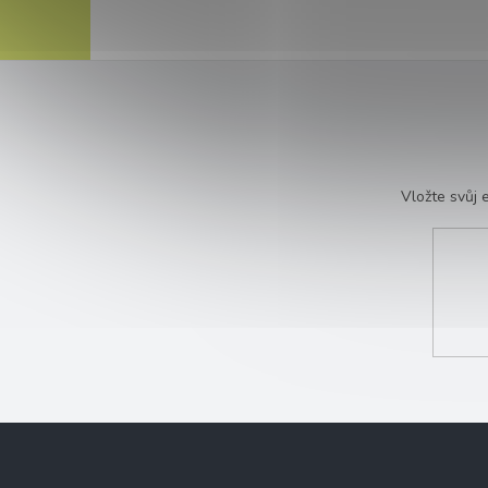
Vložte svůj
Z
á
p