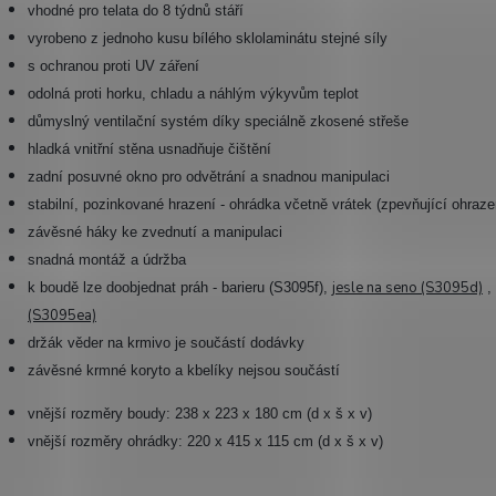
vhodné pro telata do 8 týdnů stáří
vyrobeno z jednoho kusu bílého sklolaminátu stejné síly
s ochranou proti UV záření
odolná proti horku, chladu a náhlým výkyvům teplot
důmyslný ventilační systém díky speciálně zkosené střeše
hladká vnitřní stěna usnadňuje čištění
zadní posuvné okno pro odvětrání a snadnou manipulaci
stabilní, pozinkované hrazení - ohrádka včetně vrátek (zpevňující ohraze
závěsné háky ke zvednutí a manipulaci
snadná montáž a údržba
jesle na seno (S3095d)
k boudě lze doobjednat práh - barieru (S3095f),
,
(S3095ea)
držák věder na krmivo je součástí dodávky
závěsné krmné koryto a kbelíky nejsou součástí
vnější rozměry boudy: 238 x 223 x 180 cm (d x š x v)
vnější rozměry ohrádky:
220 x 415 x 115 cm (d x š x v)