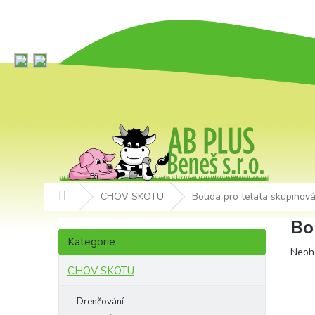
Přejít
na
obsah
Domů
CHOV SKOTU
Bouda pro telata skupinov
P
Bo
Přeskočit
o
Kategorie
kategorie
Prům
Neoh
s
hodn
t
CHOV SKOTU
produ
r
je
a
Drenčování
0,0