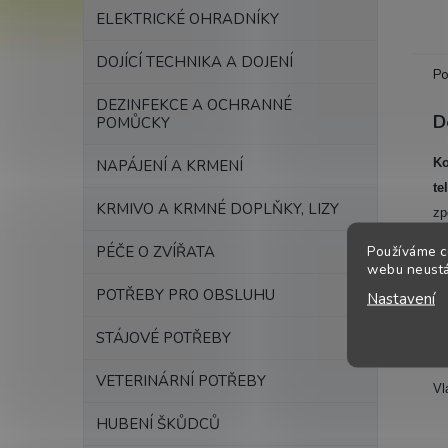
ELEKTRICKÉ OHRADNÍKY
DOJÍCÍ TECHNIKA A DOJENÍ
Po
DEZINFEKCE A OCHRANNÉ
D
POMŮCKY
Ko
NAPÁJENÍ A KRMENÍ
te
KRMIVO A KRMNÉ DOPLŇKY, LIZY
zp
Používáme c
PÉČE O ZVÍŘATA
Zb
webu neustál
POTŘEBY PRO OBSLUHU
Nastavení
Ce
STÁJOVÉ POTŘEBY
Na
VETERINÁRNÍ POTŘEBY
Vl
HUBENÍ ŠKŮDCŮ