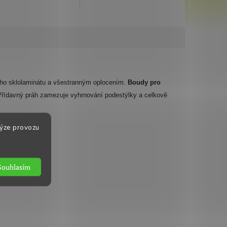
ho sklolaminátu a všestranným oplocením.
B
oud
y
pro
Přídavný práh zamezuje vyhrnování podestýlky a celkově
lýze provozu
Souhlasím