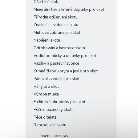
n
z
Ošetření skotu
n
5
Minerální lizy a krmné doplňky pro skot
hvězd
í
Přírodní odčervení skotu
p
Značení a evidence skotu
a
Mulcové zábrany pro skot
n
e
Napájení skotu
l
Odrohování a kastrace skotu
Vodící pomůcky a ohlávky pro skot
Vazáky a pastevní zvonce
Krmné žlaby, koryta a jesle pro skot
Pánevní zvedače pro skot
Váhy pro skot
Výroba mléka
Elektrické ohradníky pro skot
Péče o paznehty skotu
Péče o telata
Reprodukce skotu
Inseminace krav