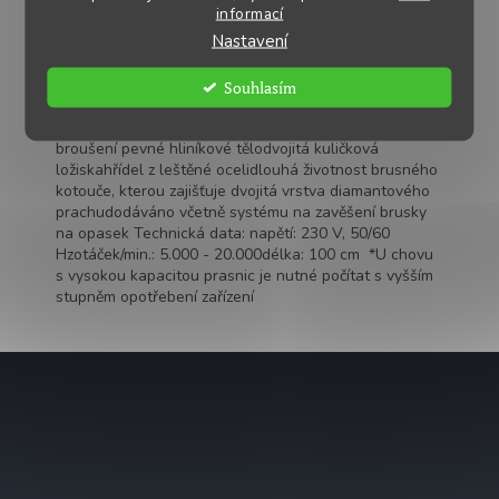
pohodu zvířat a chrání jejich zdraví. Flexibilní hřídel s
informací
lehkou rukojeti nabízejí komfortní alternativu v
Nastavení
broušení zubů selat. Díky prodloužení zůstává
samotné zařízení lépe chráněno před nepříznivými
vlivy (např. Pronikání slin). Vlastnosti: rychlé a
Souhlasím
bezbolestné broušení zubů mladých selatsnadná
manipulace umožňuje přesnější a ke zvířatům šetrnější
broušení pevné hliníkové tělodvojitá kuličková
ložiskahřídel z leštěné ocelidlouhá životnost brusného
kotouče, kterou zajišťuje dvojitá vrstva diamantového
prachudodáváno včetně systému na zavěšení brusky
na opasek Technická data: napětí: 230 V, 50/60
Hzotáček/min.: 5.000 - 20.000délka: 100 cm *U chovu
s vysokou kapacitou prasnic je nutné počítat s vyšším
stupněm opotřebení zařízení
Z
á
p
a
Facebook
t
í