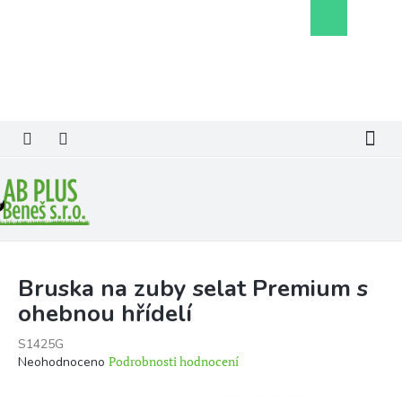
Přejít
Nákupní
na
košík
obsah
Bruska na zuby selat Premium s
ohebnou hřídelí
S1425G
Průměrné
Podrobnosti hodnocení
Neohodnoceno
hodnocení
produktu