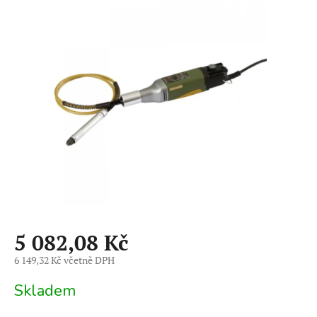
je
0,0
z
5
hvězdiček.
5 082,08 Kč
6 149,32 Kč včetně DPH
Měrná
Skladem
cena: