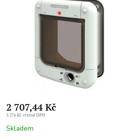
je
0,0
z
5
hvězdiček.
2 707,44 Kč
3 276 Kč včetně DPH
Měrná
Skladem
cena: