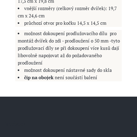
17,3 cm x 19,8 cm
vnější rozměry (celkový rozměr dvířek): 19,7
cm x 24,6 cm
průchozí otvor pro kočku 14,5 x 14,5 cm
možnost dokoupení prodlužovacího dílu pro
montáž dvířek do zdi - prodloužení o 50 mm -tyto
prodlužovací díly se při dokoupení více kusů dají
libovolně napojovat až do požadovaného
prodloužení
možnost dokoupení nástavné sady do skla
čip na obojek
není součástí balení
Z
á
p
a
Facebook
t
í