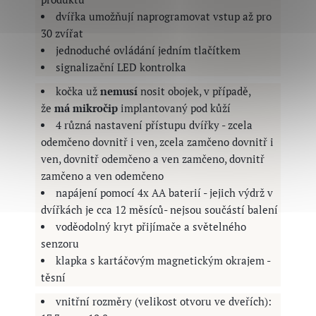
dvířka umožňují naprogramovat vstup až pro
30 zvířat
jednoduché ovládání jedním tlačítkem
signalizační LED kontrolka
kočka už
nemusí
nosit obojek, v případě,
že
má mikročip
implantovaný pod kůží
4 různá nastavení přístupu dvířky - zcela
odemčeno dovnitř i ven,
zcela zamčeno dovnitř i
ven, dovnitř odemčeno a ven zamčeno, dovnitř
zamčeno a ven odemčeno
napájení pomocí 4x AA baterií - jejich výdrž v
dvířkách je cca 12 měsíců- nejsou součástí balení
voděodolný kryt přijímače a světelného
senzoru
klapka s kartáčovým magnetickým okrajem -
těsní
vnitřní rozměry (velikost otvoru ve dveřích):