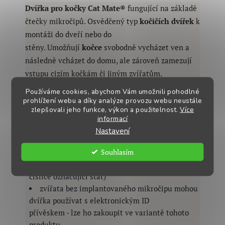
Dvířka pro kočky
Cat Mate®
fungující na základě
čtečky mikročipů. Osvědčený typ
kočičích dvířek
k
montáži do dveří nebo do
stěny.
Umožňují
kočce
svobodně vycházet ven a
následně vcházet do domu, ale zároveň zamezují
vstupu cizím kočkám či jiným zvířatům.
Používáme cookies, abychom Vám umožnili pohodlné
do dřevěných nebo kovových dveří do síly
prohlížení webu a díky analýze provozu webu neustále
materiálu až 85 mm
zlepšovali jeho funkce, výkon a použitelnost.
Více
montáž do zdi nebo skla je možná za pomoci
informací
montážní sady
Nastavení
pro všechna domácí zvířata s implantovaným
Souhlasím
mikročipem dle evropské normy nebo s 15ti
místným identifikačním číslem (12 číslic + 3
číslice označující stát)
zvířata bez implantovaného mikročipu mohou
dvířka používat s elektronickým ID
přívěskem
-
lze ho zakoupit ve variantě tohoto
produktu