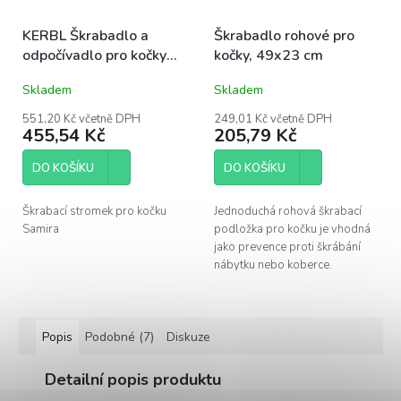
KERBL Škrabadlo a
Škrabadlo rohové pro
odpočívadlo pro kočky
kočky, 49x23 cm
Samira, antracitové
Skladem
Skladem
551,20 Kč včetně DPH
249,01 Kč včetně DPH
455,54 Kč
205,79 Kč
DO KOŠÍKU
DO KOŠÍKU
Škrabací stromek pro kočku
Jednoduchá rohová škrabací
Samira
podložka pro kočku je vhodná
jako prevence proti škrábání
nábytku nebo koberce.
Popis
Podobné (7)
Diskuze
Detailní popis produktu