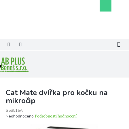
Přejít
Nákupní
na
košík
obsah
Cat Mate dvířka pro kočku na
mikročip
S58515A
Průměrné
Podrobnosti hodnocení
Neohodnoceno
hodnocení
produktu