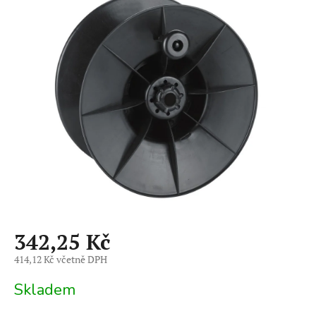
je
0,0
z
5
hvězdiček.
342,25 Kč
414,12 Kč včetně DPH
Měrná
Skladem
cena: