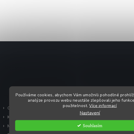
Z
á
p
a
Facebook
t
í
Používáme cookies, abychom Vám umožnili pohodlné prohlíž
Informace pro vás
analýze provozu webu neustále zlepšovali jeho funkce
použitelnost.
Více informací
Obchodní podmínky a GDPR
Nastavení
Kontakty
Souhlasím
Moje objednávka