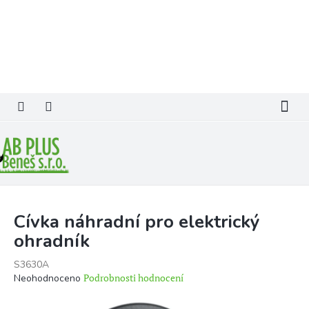
Přejít
na
obsah
Cívka náhradní pro elektrický
ohradník
S3630A
Průměrné
Podrobnosti hodnocení
Neohodnoceno
hodnocení
produktu