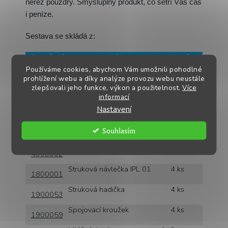
nerez pouzdry. Smysluplný produkt, co šetří Váš čas
i peníze.
Sestava se skládá z:
Označení
Název
Množství
Konev ECO 30 l
1 ks
Používáme cookies, abychom Vám umožnili pohodlné
2619001
prohlížení webu a díky analýze provozu webu neustále
Těsnění víka LIBERO
1 ks
zlepšovali jeho funkce, výkon a použitelnost.
Více
3100053
informací
Pulzátor L02, 60/40
1 ks
Nastavení
1059029
asynchronní
Sběrač ORBITER 350 ccm
1 ks
Souhlasím
1539093
standardní držák
Strukové pouzdro pro IPL 01
4 ks
4308002
Struková návlečka IPL 01
4 ks
1800001
Struková hadička
4 ks
1900053
Spojovací kroužek
4 ks
1900059