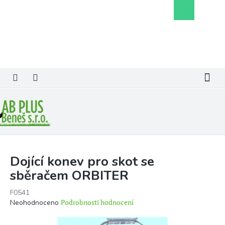
Přejít
Nákupní
na
košík
obsah
Dojící konev pro skot se
sběračem ORBITER
F0541
Průměrné
Podrobnosti hodnocení
Neohodnoceno
hodnocení
produktu