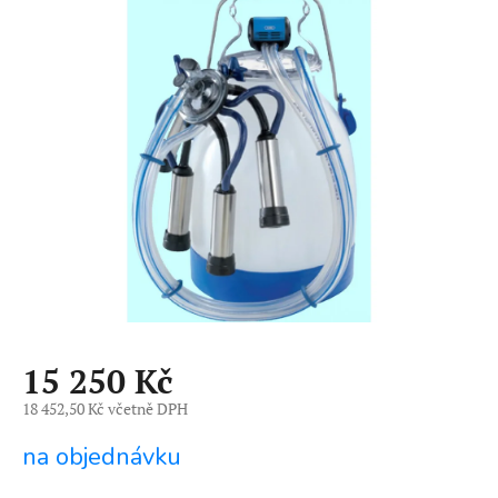
je
0,0
z
5
hvězdiček.
15 250 Kč
18 452,50 Kč včetně DPH
Měrná
na objednávku
cena: