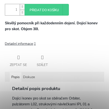
PŘIDAT DO KOŠÍKU
Skvělý pomocník při každodenním dojení. Dojicí konev
pro skot. Objem 30l.
Detailní informace
ZEPTAT SE
SDÍLET
Popis
Diskuze
Detailní popis produktu
Dojící konev pro skot se sběračem Orbiter,
pulzátorem L02, strukovými návlečkami IPL 01 a