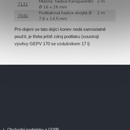
Mléčná hadice transparentní
2 m
7131
Ø 16 x 26 mm
Podtlaková hadice dvojitá Ø
2 m
7041
7,6 x 14,5 mm
Pro dojení se tato dojící konev nedá samostatně
použít, je třeba ještě zdroj podtlaku (soustrojí
vývěvy GEPV 170 se vzdušníkem 17 l)
Z
á
p
a
Facebook
t
í
Informace pro vás
Obchodní podmínky a GDPR