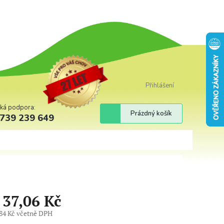
Přihlášení
cká podpora:
Nákupní
Prázdný košík
739 239 649
košík
d
37,06 Kč
84 Kč
včetně DPH