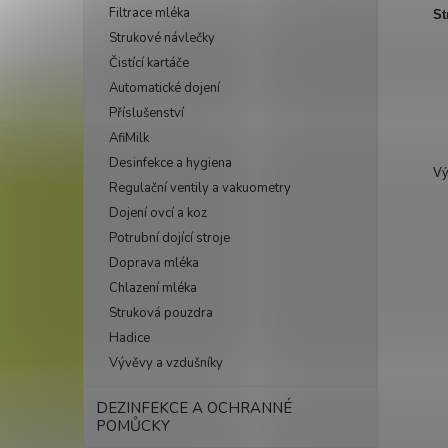
Filtrace mléka
St
Strukové návlečky
Čistící kartáče
Automatické dojení
Příslušenství
AfiMilk
Desinfekce a hygiena
Vý
Regulační ventily a vakuometry
Dojení ovcí a koz
Potrubní dojící stroje
Doprava mléka
Chlazení mléka
Struková pouzdra
Hadice
Vývěvy a vzdušníky
DEZINFEKCE A OCHRANNÉ
POMŮCKY