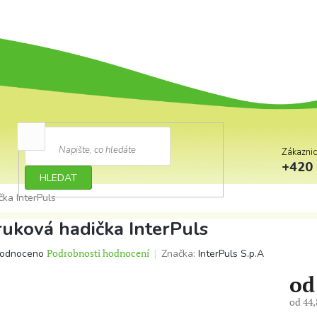
Zákazni
+420 
HLEDAT
čka InterPuls
ruková hadička InterPuls
ěrné
Podrobnosti hodnocení
Značka:
InterPuls S.p.A
odnoceno
ocení
o
ktu
od
44,