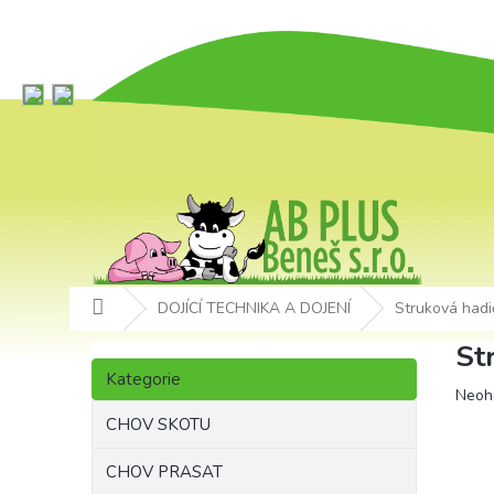
Přejít
na
obsah
Domů
DOJÍCÍ TECHNIKA A DOJENÍ
Struková hadi
P
St
Přeskočit
o
Kategorie
kategorie
Prům
Neoh
s
hodn
t
CHOV SKOTU
produ
r
je
a
CHOV PRASAT
0,0