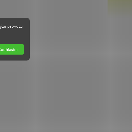
lýze provozu
Souhlasím