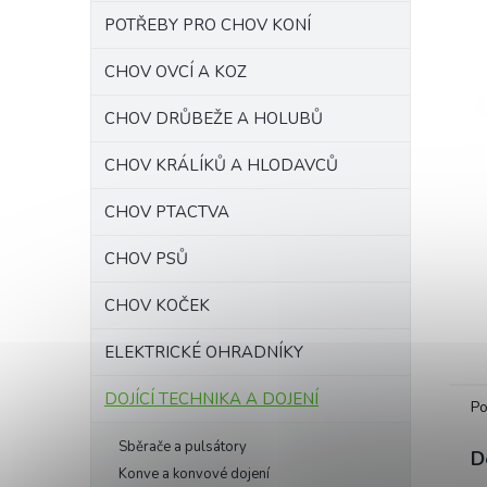
n
z
n
POTŘEBY PRO CHOV KONÍ
5
hvězd
í
p
CHOV OVCÍ A KOZ
a
CHOV DRŮBEŽE A HOLUBŮ
n
e
CHOV KRÁLÍKŮ A HLODAVCŮ
l
CHOV PTACTVA
CHOV PSŮ
CHOV KOČEK
ELEKTRICKÉ OHRADNÍKY
DOJÍCÍ TECHNIKA A DOJENÍ
Po
Sběrače a pulsátory
D
Konve a konvové dojení