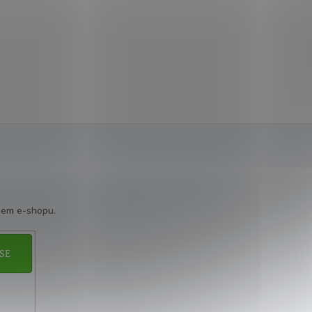
šem e-shopu.
SE