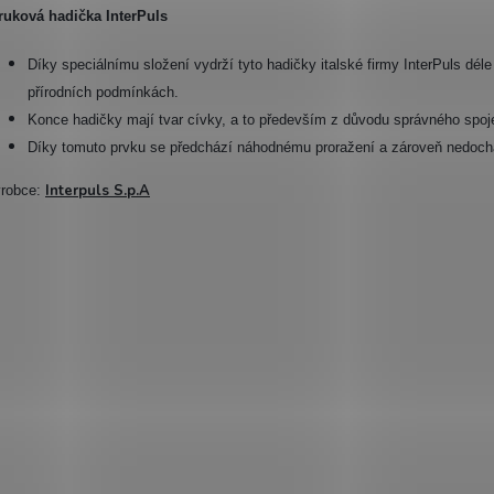
ruková hadička InterPuls
Díky speciálnímu složení vydrží tyto hadičky italské firmy InterPuls déle
přírodních podmínkách.
Konce hadičky mají tvar cívky, a to především z důvodu správného spo
Díky tomuto prvku se předchází náhodnému proražení a zároveň nedoch
Interpuls S.p.A
robce: