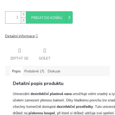
PŘIDAT DO KOŠÍKU
Detailní informace
ZEPTAT SE
SDÍLET
Popis
Podobné (7)
Diskuze
Detailní popis produktu
Univerzální
desinfekční plastová vana
umožňuje velmi snadný a ry
účelem zamezení přenosu bakterií. Díky hladkému povrchu lze snadn
všechny komerčně dostupné
dezinfekční prostředky
. Tuto univerz
drůbež na
pískovou koupel
, při které si drůbež udržuje své opeření