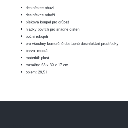
desinfekce obuvi
desinfekce rohoží
písková koupel pro drůbež
hladký povrch pro snadné čištění
boční rukojeti
pro všechny komerčně dostupné desinfekční prostředky
barva: modrá
materiál: plast
rozměry: 63 x 39 x 17 cm
objem: 29,5 l
Z
á
p
a
Facebook