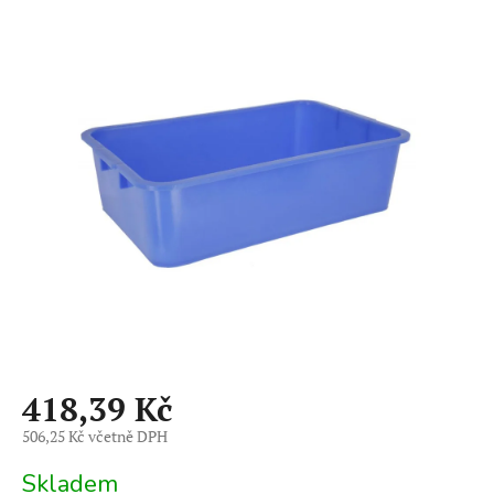
hodnocení
produktu
je
0,0
z
5
hvězdiček.
418,39 Kč
506,25 Kč včetně DPH
Měrná
Skladem
cena: