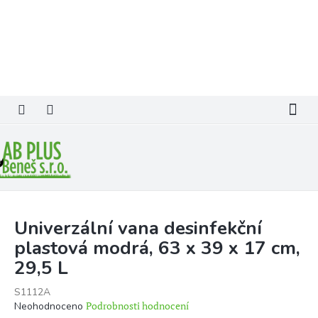
Přejít
na
obsah
Univerzální vana desinfekční
plastová modrá, 63 x 39 x 17 cm,
29,5 L
S1112A
Průměrné
Podrobnosti hodnocení
Neohodnoceno