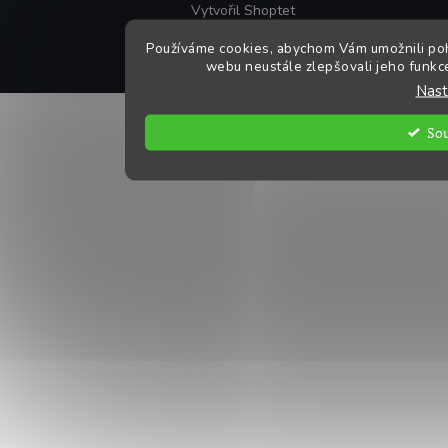
Vytvořil Shoptet
Používáme cookies, abychom Vám umožnili poh
webu neustále zlepšovali jeho funkce
Nast
So