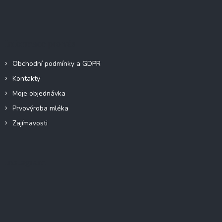
t
í
Informace pro vás
Obchodní podmínky a GDPR
Kontakty
Moje objednávka
Prvovýroba mléka
Zajímavosti
Instagram