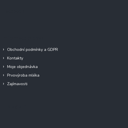
p
p
a
r
Facebook
v
t
k
í
y
v
ý
Informace pro vás
p
i
Obchodní podmínky a GDPR
s
u
Kontakty
Moje objednávka
Prvovýroba mléka
Zajímavosti
Instagram