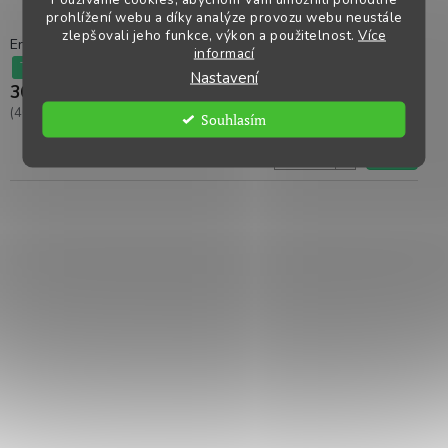
prohlížení webu a díky analýze provozu webu neustále
zlepšovali jeho funkce, výkon a použitelnost.
Více
Energys jehně 25 kg
informací
Skladem
TIP
Kód:
DH1590
Nastavení
364,60 Kč
(408,35 Kč včetně DPH)
Souhlasím