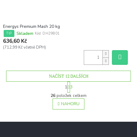
Energys Premium Mash 20 kg
Skladem
TIP
Kód:
DH29801
636,60 Kč
(712,99 Kč včetně DPH)
NAČÍST 12 DALŠÍCH
S
1
3
t
O
r
26
položek celkem
v
á
l
NAHORU
n
á
k
o
d
v
a
Z
á
c
á
n
í
í