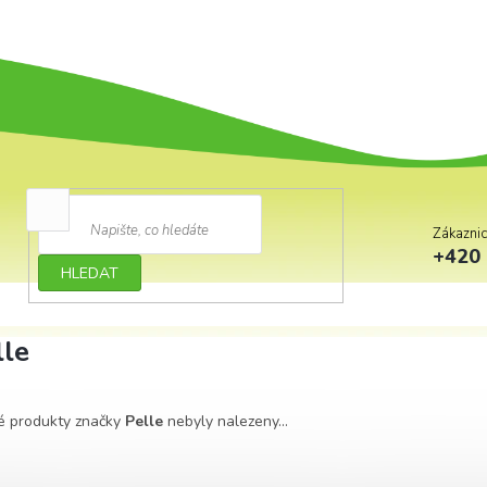
Zákazni
+420 
HLEDAT
lle
é produkty značky
Pelle
nebyly nalezeny...