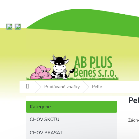
Přejít
na
obsah
Domů
Prodávané značky
Pelle
P
Pe
Přeskočit
o
Kategorie
kategorie
s
t
CHOV SKOTU
Žádn
r
a
CHOV PRASAT