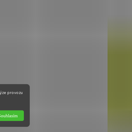
lýze provozu
Souhlasím