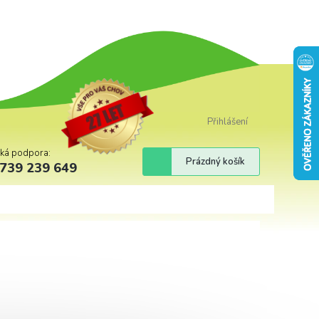
Přihlášení
cká podpora:
Nákupní
Prázdný košík
739 239 649
košík