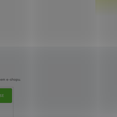
šem e-shopu.
SE