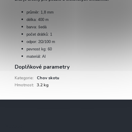
průměr: 1,8 mm
délka: 400 m
barva: šedá
počet drátků: 1
odpor: 2Ω/100 m
pevnost kg: 60
materiál: Al
Doplňkové parametry
Kategorie
:
Chov skotu
Hmotnost
:
3.2 kg
Z
á
p
a
Facebook
t