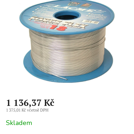
je
0,0
z
5
hvězdiček.
1 136,37 Kč
1 375,01 Kč včetně DPH
Měrná
Skladem
cena: