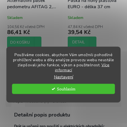
Alternativní pásek
Páska na nohy plastová
pedometru AFITAG 2,
EURO - délka 37 cm
oranžový
Skladem
Skladem
104,56 Kč včetně DPH
47,84 Kč včetně DPH
86,41 Kč
39,54 Kč
DETAIL
DO KOŠÍKU
Používáme cookies, abychom Vám umožnili pohodlné
Pásek pedometru oranžový
Používá se pro dlouhodobé
prohlížení webu a díky analýze provozu webu neustále
označení, vysoce kvalitní plast
zlepšovali jeho funkce, výkon a použitelnost.
Více
informací
Nastavení
ZOBRAZIT VŠECHNY SOUVISEJÍCÍ PRODUKTY
Souhlasím
Popis
Podobné (7)
Diskuze
Detailní popis produktu
Drát je určený pro použití u elektrických ohradníků: