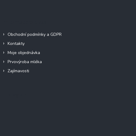
í
Informace pro vás
Obchodní podmínky a GDPR
Kontakty
Moje objednávka
Prvovýroba mléka
Zajímavosti
Instagram