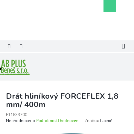
Přejít
Nákupní
na
košík
obsah
Drát hliníkový FORCEFLEX 1,8
mm/ 400m
F11633700
Průměrné
Podrobnosti hodnocení
Značka:
Lacmé
Neohodnoceno
hodnocení
produktu